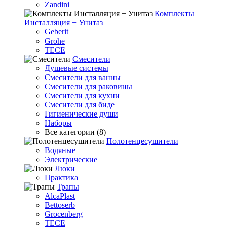
Zandini
Комплекты
Инсталляция + Унитаз
Geberit
Grohe
TECE
Смесители
Душевые системы
Смесители для ванны
Смесители для раковины
Смесители для кухни
Смесители для биде
Гигиенические души
Наборы
Все категории (8)
Полотенцесушители
Водяные
Электрические
Люки
Практика
Трапы
AlcaPlast
Bettoserb
Grocenberg
TECE