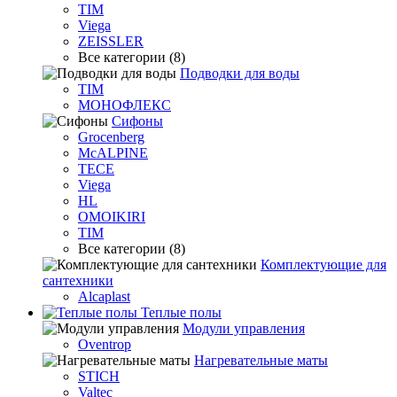
TIM
Viega
ZEISSLER
Все категории (8)
Подводки для воды
TIM
МОНОФЛЕКС
Сифоны
Grocenberg
McALPINE
TECE
Viega
HL
OMOIKIRI
TIM
Все категории (8)
Комплектующие для
сантехники
Alcaplast
Теплые полы
Модули управления
Oventrop
Нагревательные маты
STICH
Valtec