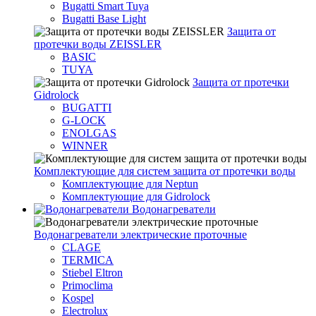
Bugatti Smart Tuya
Bugatti Base Light
Защита от
протечки воды ZEISSLER
BASIC
TUYA
Защита от протечки
Gidrolock
BUGATTI
G-LOCK
ENOLGAS
WINNER
Комплектующие для систем защита от протечки воды
Комплектующие для Neptun
Комплектующие для Gidrolock
Водонагреватели
Водонагреватeли электрические проточные
CLAGE
TERMICA
Stiebel Eltron
Primoclima
Kospel
Electrolux