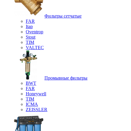
Фильтры сетчатые
FAR
Itap
Oventrop
Stout
TIM
VALTEC
Промывные фильтры
BWT
FAR
Honeywell
TIM
ICMA
ZEISSLER