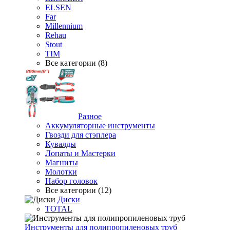
ELSEN
Far
Millennium
Rehau
Stout
TIM
Все категории (8)
Разное
Аккумуляторные инструменты
Гвозди для стэплера
Кувалды
Лопаты и Мастерки
Магниты
Молотки
Набор головок
Все категории (12)
Диски
TOTAL
Инструменты для полипропиленовых труб