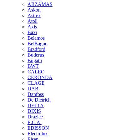
ARZAMAS
Askon
Astrex
Atoll
Axis
Baxi
Belamos
BelBagno
Bradford
Buderus
Bugatti
BWT
CALEO
CERONDA
CLAGE
DAB
Danfoss
De Dietrich
DELTA
DIXIS
Drazice
E.C.A.
EDISSON
Electrolux
Elsen