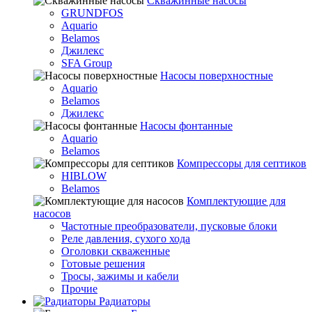
Скважинные насосы
GRUNDFOS
Aquario
Belamos
Джилекс
SFA Group
Насосы поверхностные
Aquario
Belamos
Джилекс
Насосы фонтанные
Aquario
Belamos
Компрессоры для септиков
HIBLOW
Belamos
Комплектующие для
насосов
Частотные преобразователи, пусковые блоки
Реле давления, сухого хода
Оголовки скваженные
Готовые решения
Тросы, зажимы и кабели
Прочие
Радиаторы