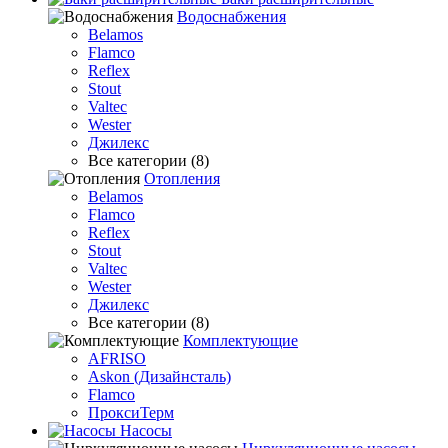
Водоснабжения
Belamos
Flamco
Reflex
Stout
Valtec
Wester
Джилекс
Все категории (8)
Отопления
Belamos
Flamco
Reflex
Stout
Valtec
Wester
Джилекс
Все категории (8)
Комплектующие
AFRISO
Askon (Дизайнсталь)
Flamco
ПроксиТерм
Насосы