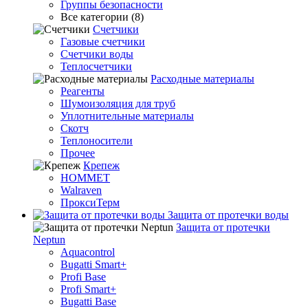
Группы безопасности
Все категории (8)
Счетчики
Газовые счетчики
Счетчики воды
Теплосчетчики
Расходные материалы
Реагенты
Шумоизоляция для труб
Уплотнительные материалы
Скотч
Теплоносители
Прочее
Крепеж
HOMMET
Walraven
ПроксиТерм
Защита от протечки воды
Защита от протечки
Neptun
Aquacontrol
Bugatti Smart+
Profi Base
Profi Smart+
Bugatti Base