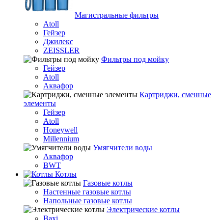
Магистральные фильтры
Atoll
Гейзер
Джилекс
ZEISSLER
Фильтры под мойку
Гейзер
Atoll
Аквафор
Картриджи, сменные
элементы
Гейзер
Atoll
Honeywell
Millennium
Умягчители воды
Аквафор
BWT
Котлы
Гaзовые котлы
Настенные газовые котлы
Напольные газовые котлы
Электрические котлы
Baxi