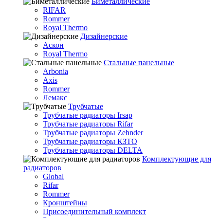
Биметаллические
RIFAR
Rommer
Royal Thermo
Дизайнерские
Аскон
Royal Thermo
Стальные панельные
Arbonia
Axis
Rommer
Лемакс
Трубчатые
Трубчатые радиаторы Irsap
Трубчатые радиаторы Rifar
Трубчатые радиаторы Zehnder
Трубчатые радиаторы КЗТО
Трубчатые радиаторы DELTA
Комплектующие для
радиаторов
Global
Rifar
Rommer
Кронштейны
Присоединительный комплект