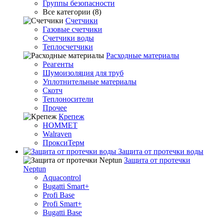
Группы безопасности
Все категории (8)
Счетчики
Газовые счетчики
Счетчики воды
Теплосчетчики
Расходные материалы
Реагенты
Шумоизоляция для труб
Уплотнительные материалы
Скотч
Теплоносители
Прочее
Крепеж
HOMMET
Walraven
ПроксиТерм
Защита от протечки воды
Защита от протечки
Neptun
Aquacontrol
Bugatti Smart+
Profi Base
Profi Smart+
Bugatti Base