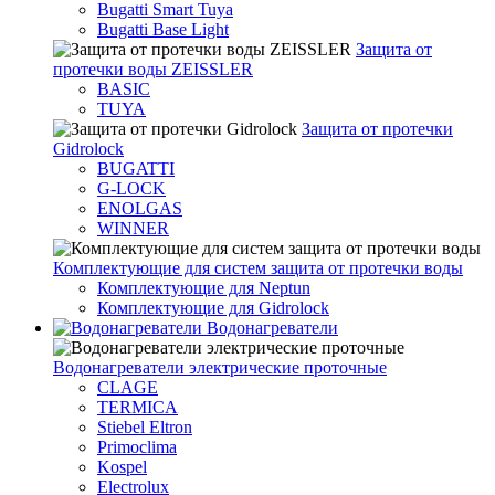
Bugatti Smart Tuya
Bugatti Base Light
Защита от
протечки воды ZEISSLER
BASIC
TUYA
Защита от протечки
Gidrolock
BUGATTI
G-LOCK
ENOLGAS
WINNER
Комплектующие для систем защита от протечки воды
Комплектующие для Neptun
Комплектующие для Gidrolock
Водонагреватели
Водонагреватeли электрические проточные
CLAGE
TERMICA
Stiebel Eltron
Primoclima
Kospel
Electrolux