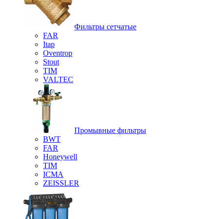
Фильтры сетчатые
FAR
Itap
Oventrop
Stout
TIM
VALTEC
Промывные фильтры
BWT
FAR
Honeywell
TIM
ICMA
ZEISSLER