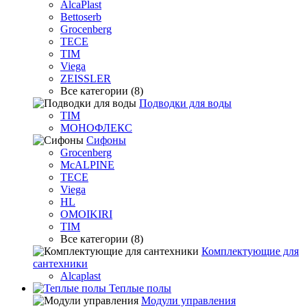
AlcaPlast
Bettoserb
Grocenberg
TECE
TIM
Viega
ZEISSLER
Все категории (8)
Подводки для воды
TIM
МОНОФЛЕКС
Сифоны
Grocenberg
McALPINE
TECE
Viega
HL
OMOIKIRI
TIM
Все категории (8)
Комплектующие для
сантехники
Alcaplast
Теплые полы
Модули управления