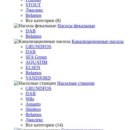
STOUT
Джилекс
Belamos
Все категории (8)
Насосы фекальные
DAB
Belamos
Канализационные насосы
GRUNDFOS
DAB
SFA Group
AQUATIM
ELSEN
Belamos
VANDJORD
Насосные станции
GRUNDFOS
DAB
Wilo
Aquario
Shinhoo
Belamos
Джилекс
Все категории (14)