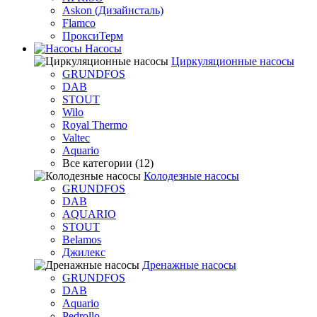
Askon (Дизайнсталь)
Flamco
ПроксиТерм
Насосы
Циркуляционные насосы
GRUNDFOS
DAB
STOUT
Wilo
Royal Thermo
Valtec
Aquario
Все категории (12)
Колодезные насосы
GRUNDFOS
DAB
AQUARIO
STOUT
Belamos
Джилекс
Дренажные насосы
GRUNDFOS
DAB
Aquario
Pedrollo