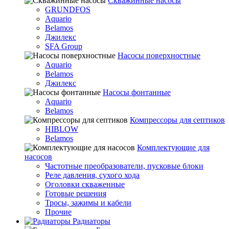
Скважинные насосы
GRUNDFOS
Aquario
Belamos
Джилекс
SFA Group
Насосы поверхностные
Aquario
Belamos
Джилекс
Насосы фонтанные
Aquario
Belamos
Компрессоры для септиков
HIBLOW
Belamos
Комплектующие для
насосов
Частотные преобразователи, пусковые блоки
Реле давления, сухого хода
Оголовки скваженные
Готовые решения
Тросы, зажимы и кабели
Прочие
Радиаторы