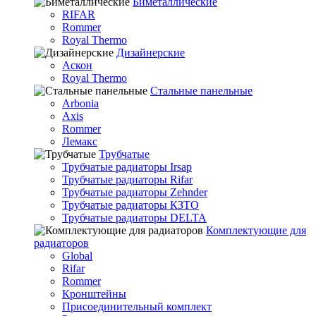
Биметаллические
RIFAR
Rommer
Royal Thermo
Дизайнерские
Аскон
Royal Thermo
Стальные панельные
Arbonia
Axis
Rommer
Лемакс
Трубчатые
Трубчатые радиаторы Irsap
Трубчатые радиаторы Rifar
Трубчатые радиаторы Zehnder
Трубчатые радиаторы КЗТО
Трубчатые радиаторы DELTA
Комплектующие для
радиаторов
Global
Rifar
Rommer
Кронштейны
Присоединительный комплект