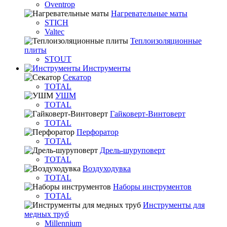
Oventrop
Нагревательные маты
STICH
Valtec
Теплоизоляционные
плиты
STOUT
Инструменты
Секатор
TOTAL
УШМ
TOTAL
Гайковерт-Винтоверт
TOTAL
Перфоратор
TOTAL
Дрель-шуруповерт
TOTAL
Воздуходувка
TOTAL
Наборы инструментов
TOTAL
Инструменты для
медных труб
Millennium