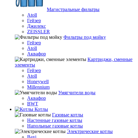
Магистральные фильтры
Atoll
Гейзер
Джилекс
ZEISSLER
Фильтры под мойку
Гейзер
Atoll
Аквафор
Картриджи, сменные
элементы
Гейзер
Atoll
Honeywell
Millennium
Умягчители воды
Аквафор
BWT
Котлы
Гaзовые котлы
Настенные газовые котлы
Напольные газовые котлы
Электрические котлы
Baxi