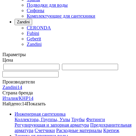
Подводки для воды
Сифоны
Комплектующие для сантехники
Zandini
CERONDA
Fubini
Geberit
Zandini
Параметры
Цена
Производители
Zandini
14
Страна бренда
Италия/КНР
14
Найдено:
14
Показать
Инженерная сантехника
Коллектора, Группы, Узлы
Трубы
Фитинги
Регулирующая и запорная арматура
Предохранительная
арматура
Счетчики
Расходные материалы
Крепеж
Защита от протечки воды