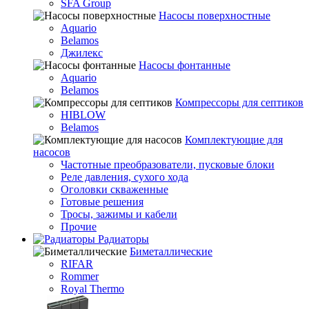
SFA Group
Насосы поверхностные
Aquario
Belamos
Джилекс
Насосы фонтанные
Aquario
Belamos
Компрессоры для септиков
HIBLOW
Belamos
Комплектующие для
насосов
Частотные преобразователи, пусковые блоки
Реле давления, сухого хода
Оголовки скваженные
Готовые решения
Тросы, зажимы и кабели
Прочие
Радиаторы
Биметаллические
RIFAR
Rommer
Royal Thermo