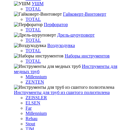
УШМ
TOTAL
Гайковерт-Винтоверт
TOTAL
Перфоратор
TOTAL
Дрель-шуруповерт
TOTAL
Воздуходувка
TOTAL
Наборы инструментов
TOTAL
Инструменты для
медных труб
Millennium
ZENTEN
Инструменты для труб из сшитого полиэтилена
ZEISSLER
ELSEN
Far
Millennium
Rehau
Stout
TIM