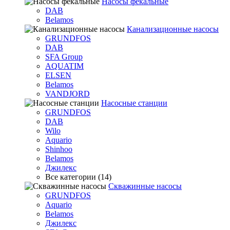
Насосы фекальные
DAB
Belamos
Канализационные насосы
GRUNDFOS
DAB
SFA Group
AQUATIM
ELSEN
Belamos
VANDJORD
Насосные станции
GRUNDFOS
DAB
Wilo
Aquario
Shinhoo
Belamos
Джилекс
Все категории (14)
Скважинные насосы
GRUNDFOS
Aquario
Belamos
Джилекс