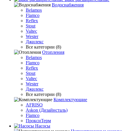
Водоснабжения
Belamos
Flamco
Reflex
Stout
Valtec
Wester
Джилекс
Все категории (8)
Отопления
Belamos
Flamco
Reflex
Stout
Valtec
Wester
Джилекс
Все категории (8)
Комплектующие
AFRISO
Askon (Дизайнсталь)
Flamco
ПроксиТерм
Насосы