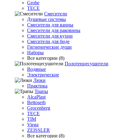
Grohe
TECE
Смесители
Душевые системы
Смесители для ванны
Смесители для раковины
Смесители для кухни
Смесители для биде
Гигиенические души
Наборы
Все категории (8)
Полотенцесушители
Водяные
Электрические
Люки
Практика
Трапы
AlcaPlast
Bettoserb
Grocenberg
TECE
TIM
Viega
ZEISSLER
Все категории (8)