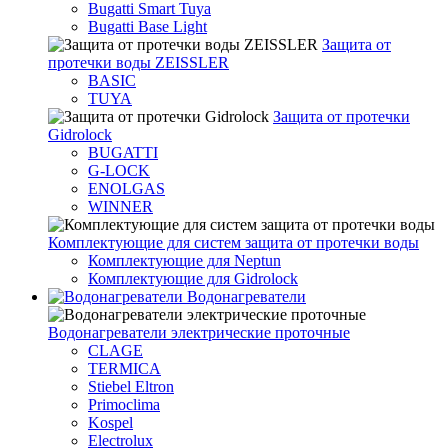
Bugatti Smart Tuya
Bugatti Base Light
Защита от
протечки воды ZEISSLER
BASIC
TUYA
Защита от протечки
Gidrolock
BUGATTI
G-LOCK
ENOLGAS
WINNER
Комплектующие для систем защита от протечки воды
Комплектующие для Neptun
Комплектующие для Gidrolock
Водонагреватели
Водонагреватeли электрические проточные
CLAGE
TERMICA
Stiebel Eltron
Primoclima
Kospel
Electrolux