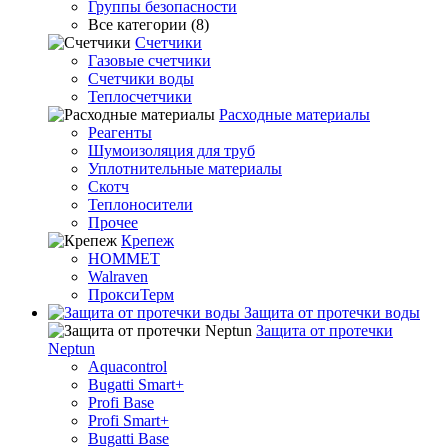
Группы безопасности
Все категории (8)
Счетчики
Газовые счетчики
Счетчики воды
Теплосчетчики
Расходные материалы
Реагенты
Шумоизоляция для труб
Уплотнительные материалы
Скотч
Теплоносители
Прочее
Крепеж
HOMMET
Walraven
ПроксиТерм
Защита от протечки воды
Защита от протечки
Neptun
Aquacontrol
Bugatti Smart+
Profi Base
Profi Smart+
Bugatti Base