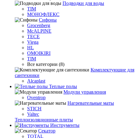
Подводки для воды
TIM
МОНОФЛЕКС
Сифоны
Grocenberg
McALPINE
TECE
Viega
HL
OMOIKIRI
TIM
Все категории (8)
Комплектующие для
сантехники
Alcaplast
Теплые полы
Модули управления
Oventrop
Нагревательные маты
STICH
Valtec
Теплоизоляционные плиты
Инструменты
Секатор
TOTAL