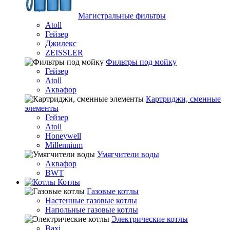
Магистральные фильтры
Atoll
Гейзер
Джилекс
ZEISSLER
Фильтры под мойку
Гейзер
Atoll
Аквафор
Картриджи, сменные
элементы
Гейзер
Atoll
Honeywell
Millennium
Умягчители воды
Аквафор
BWT
Котлы
Гaзовые котлы
Настенные газовые котлы
Напольные газовые котлы
Электрические котлы
Baxi