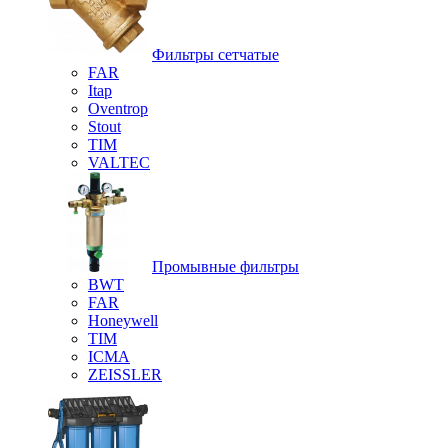
Фильтры сетчатые
FAR
Itap
Oventrop
Stout
TIM
VALTEC
Промывные фильтры
BWT
FAR
Honeywell
TIM
ICMA
ZEISSLER