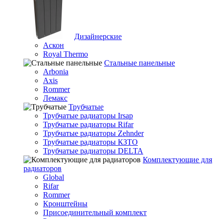
Дизайнерские
Аскон
Royal Thermo
Стальные панельные
Arbonia
Axis
Rommer
Лемакс
Трубчатые
Трубчатые радиаторы Irsap
Трубчатые радиаторы Rifar
Трубчатые радиаторы Zehnder
Трубчатые радиаторы КЗТО
Трубчатые радиаторы DELTA
Комплектующие для
радиаторов
Global
Rifar
Rommer
Кронштейны
Присоединительный комплект