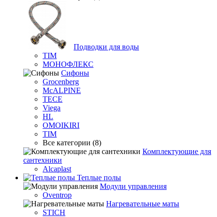
Подводки для воды
TIM
МОНОФЛЕКС
Сифоны
Grocenberg
McALPINE
TECE
Viega
HL
OMOIKIRI
TIM
Все категории (8)
Комплектующие для
сантехники
Alcaplast
Теплые полы
Модули управления
Oventrop
Нагревательные маты
STICH