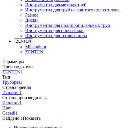
Инструменты для медных труб
Инструменты для труб из сшитого полиэтилена
Разное
Диски
Инструменты для полипропиленовых труб
Инструменты для опрессовки
Инструменты для теплого пола
ZENTEN
Millennium
ZENTEN
Параметры
Производители
ZENTEN
1
Тип
Труборез
1
Страна бренда
Испания
1
Страна производитель
Испания
1
Цвет
Серый
1
Найдено:
1
Показать
Инженерная сантехника