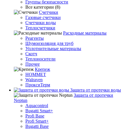
Группы безопасности
Все категории (8)
Счетчики
Газовые счетчики
Счетчики воды
Теплосчетчики
Расходные материалы
Реагенты
Шумоизоляция для труб
Уплотнительные материалы
Скотч
Теплоносители
Прочее
Крепеж
HOMMET
Walraven
ПроксиТерм
Защита от протечки воды
Защита от протечки
Neptun
Aquacontrol
Bugatti Smart+
Profi Base
Profi Smart+
Bugatti Base