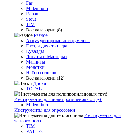
Far
Millennium
Rehau
Stout
TIM
Все категории (8)
Разное
Аккумуляторные инструменты
Гвозди для стэплера
Кувалды
Лопаты и Мастерки
Магниты
Молотки
Набор головок
Все категории (12)
Диски
TOTAL
Инструменты для полипропиленовых труб
Millennium
Инструменты для опрессовки
Инструменты для
теплого пола
TIM
VALTEC