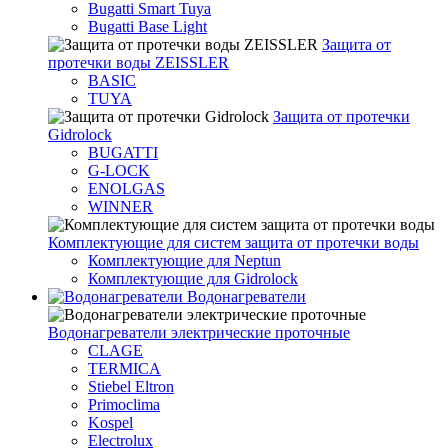
Bugatti Smart Tuya
Bugatti Base Light
Защита от
протечки воды ZEISSLER
BASIC
TUYA
Защита от протечки
Gidrolock
BUGATTI
G-LOCK
ENOLGAS
WINNER
Комплектующие для систем защита от протечки воды
Комплектующие для Neptun
Комплектующие для Gidrolock
Водонагреватели
Водонагреватeли электрические проточные
CLAGE
TERMICA
Stiebel Eltron
Primoclima
Kospel
Electrolux