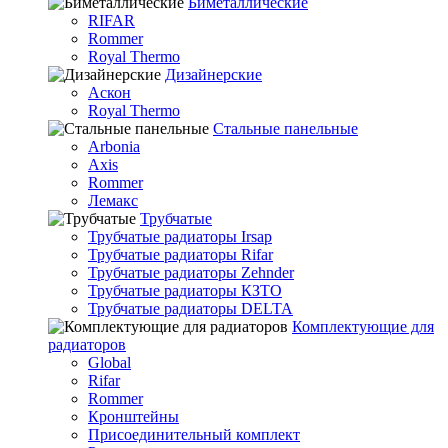
Биметаллические
RIFAR
Rommer
Royal Thermo
Дизайнерские
Аскон
Royal Thermo
Стальные панельные
Arbonia
Axis
Rommer
Лемакс
Трубчатые
Трубчатые радиаторы Irsap
Трубчатые радиаторы Rifar
Трубчатые радиаторы Zehnder
Трубчатые радиаторы КЗТО
Трубчатые радиаторы DELTA
Комплектующие для
радиаторов
Global
Rifar
Rommer
Кронштейны
Присоединительный комплект