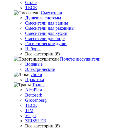
Grohe
TECE
Смесители
Душевые системы
Смесители для ванны
Смесители для раковины
Смесители для кухни
Смесители для биде
Гигиенические души
Наборы
Все категории (8)
Полотенцесушители
Водяные
Электрические
Люки
Практика
Трапы
AlcaPlast
Bettoserb
Grocenberg
TECE
TIM
Viega
ZEISSLER
Все категории (8)