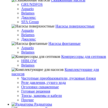
Скважинные насосы
GRUNDFOS
Aquario
Belamos
Джилекс
SFA Group
Насосы поверхностные
Aquario
Belamos
Джилекс
Насосы фонтанные
Aquario
Belamos
Компрессоры для септиков
HIBLOW
Belamos
Комплектующие для
насосов
Частотные преобразователи, пусковые блоки
Реле давления, сухого хода
Оголовки скваженные
Готовые решения
Тросы, зажимы и кабели
Прочие
Радиаторы