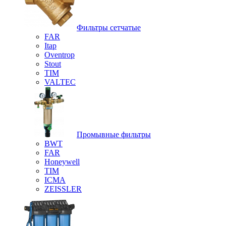
Фильтры сетчатые
FAR
Itap
Oventrop
Stout
TIM
VALTEC
Промывные фильтры
BWT
FAR
Honeywell
TIM
ICMA
ZEISSLER