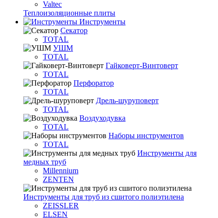
Valtec
Теплоизоляционные плиты
Инструменты
Секатор
TOTAL
УШМ
TOTAL
Гайковерт-Винтоверт
TOTAL
Перфоратор
TOTAL
Дрель-шуруповерт
TOTAL
Воздуходувка
TOTAL
Наборы инструментов
TOTAL
Инструменты для
медных труб
Millennium
ZENTEN
Инструменты для труб из сшитого полиэтилена
ZEISSLER
ELSEN