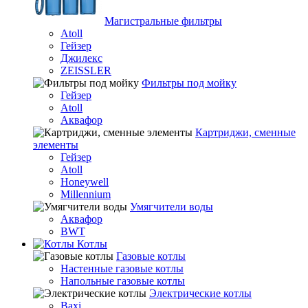
Магистральные фильтры
Atoll
Гейзер
Джилекс
ZEISSLER
Фильтры под мойку
Гейзер
Atoll
Аквафор
Картриджи, сменные
элементы
Гейзер
Atoll
Honeywell
Millennium
Умягчители воды
Аквафор
BWT
Котлы
Гaзовые котлы
Настенные газовые котлы
Напольные газовые котлы
Электрические котлы
Baxi