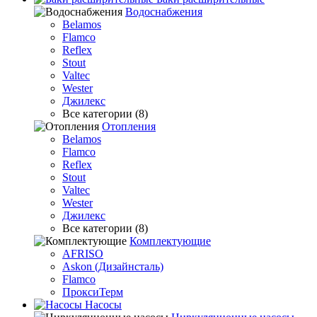
Водоснабжения
Belamos
Flamco
Reflex
Stout
Valtec
Wester
Джилекс
Все категории (8)
Отопления
Belamos
Flamco
Reflex
Stout
Valtec
Wester
Джилекс
Все категории (8)
Комплектующие
AFRISO
Askon (Дизайнсталь)
Flamco
ПроксиТерм
Насосы