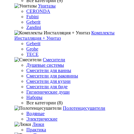
Все категории (9)
Унитазы
CERONDA
Fubini
Geberit
Zandini
Комплекты
Инсталляция + Унитаз
Geberit
Grohe
TECE
Смесители
Душевые системы
Смесители для ванны
Смесители для раковины
Смесители для кухни
Смесители для биде
Гигиенические души
Наборы
Все категории (8)
Полотенцесушители
Водяные
Электрические
Люки
Практика