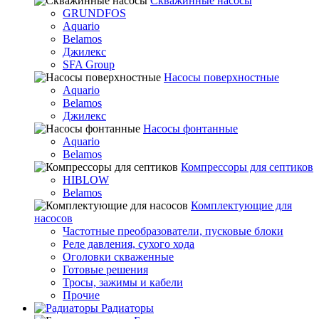
Скважинные насосы
GRUNDFOS
Aquario
Belamos
Джилекс
SFA Group
Насосы поверхностные
Aquario
Belamos
Джилекс
Насосы фонтанные
Aquario
Belamos
Компрессоры для септиков
HIBLOW
Belamos
Комплектующие для
насосов
Частотные преобразователи, пусковые блоки
Реле давления, сухого хода
Оголовки скваженные
Готовые решения
Тросы, зажимы и кабели
Прочие
Радиаторы