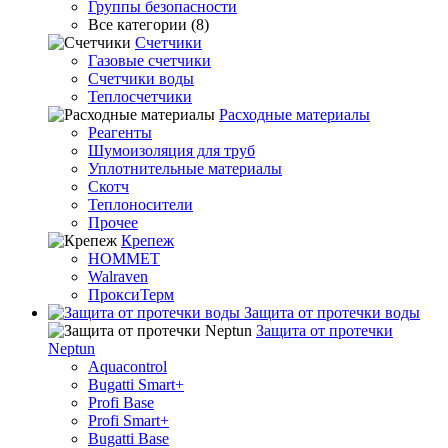
Группы безопасности
Все категории (8)
Счетчики
Газовые счетчики
Счетчики воды
Теплосчетчики
Расходные материалы
Реагенты
Шумоизоляция для труб
Уплотнительные материалы
Скотч
Теплоносители
Прочее
Крепеж
HOMMET
Walraven
ПроксиТерм
Защита от протечки воды
Защита от протечки
Neptun
Aquacontrol
Bugatti Smart+
Profi Base
Profi Smart+
Bugatti Base