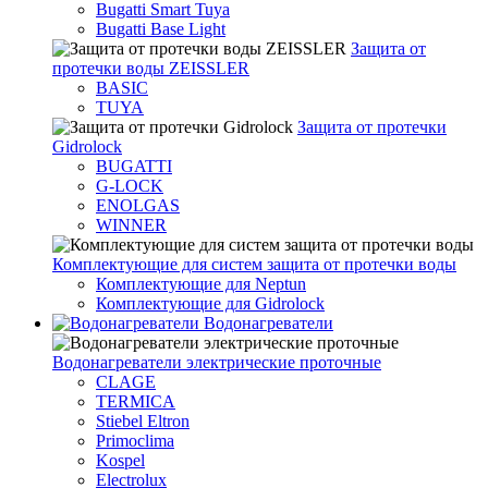
Bugatti Smart Tuya
Bugatti Base Light
Защита от
протечки воды ZEISSLER
BASIC
TUYA
Защита от протечки
Gidrolock
BUGATTI
G-LOCK
ENOLGAS
WINNER
Комплектующие для систем защита от протечки воды
Комплектующие для Neptun
Комплектующие для Gidrolock
Водонагреватели
Водонагреватeли электрические проточные
CLAGE
TERMICA
Stiebel Eltron
Primoclima
Kospel
Electrolux