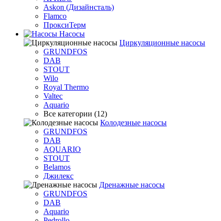
Askon (Дизайнсталь)
Flamco
ПроксиТерм
Насосы
Циркуляционные насосы
GRUNDFOS
DAB
STOUT
Wilo
Royal Thermo
Valtec
Aquario
Все категории (12)
Колодезные насосы
GRUNDFOS
DAB
AQUARIO
STOUT
Belamos
Джилекс
Дренажные насосы
GRUNDFOS
DAB
Aquario
Pedrollo