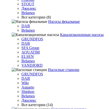
STOUT
Джилекс
Belamos
Все категории (8)
Насосы фекальные
DAB
Belamos
Канализационные насосы
GRUNDFOS
DAB
SFA Group
AQUATIM
ELSEN
Belamos
VANDJORD
Насосные станции
GRUNDFOS
DAB
Wilo
Aquario
Shinhoo
Belamos
Джилекс
Все категории (14)