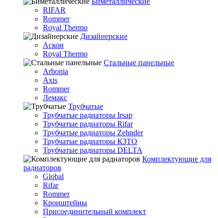
Биметаллические
RIFAR
Rommer
Royal Thermo
Дизайнерские
Аскон
Royal Thermo
Стальные панельные
Arbonia
Axis
Rommer
Лемакс
Трубчатые
Трубчатые радиаторы Irsap
Трубчатые радиаторы Rifar
Трубчатые радиаторы Zehnder
Трубчатые радиаторы КЗТО
Трубчатые радиаторы DELTA
Комплектующие для
радиаторов
Global
Rifar
Rommer
Кронштейны
Присоединительный комплект