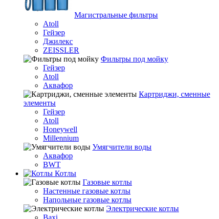
Магистральные фильтры
Atoll
Гейзер
Джилекс
ZEISSLER
Фильтры под мойку
Гейзер
Atoll
Аквафор
Картриджи, сменные
элементы
Гейзер
Atoll
Honeywell
Millennium
Умягчители воды
Аквафор
BWT
Котлы
Гaзовые котлы
Настенные газовые котлы
Напольные газовые котлы
Электрические котлы
Baxi