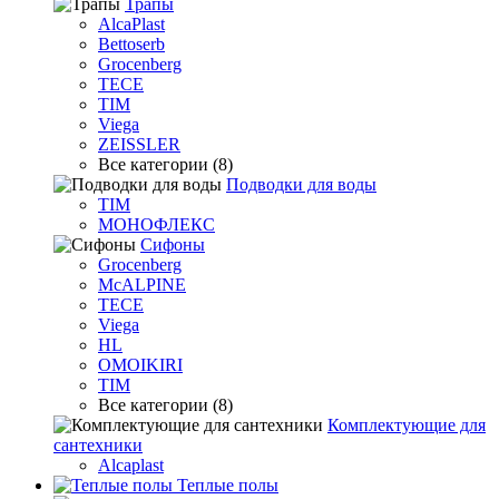
Трапы
AlcaPlast
Bettoserb
Grocenberg
TECE
TIM
Viega
ZEISSLER
Все категории (8)
Подводки для воды
TIM
МОНОФЛЕКС
Сифоны
Grocenberg
McALPINE
TECE
Viega
HL
OMOIKIRI
TIM
Все категории (8)
Комплектующие для
сантехники
Alcaplast
Теплые полы