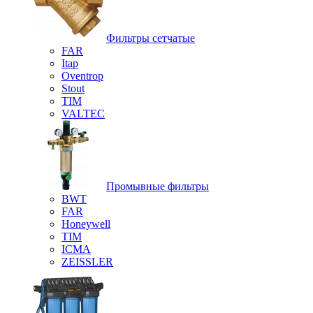
Фильтры сетчатые
FAR
Itap
Oventrop
Stout
TIM
VALTEC
Промывные фильтры
BWT
FAR
Honeywell
TIM
ICMA
ZEISSLER