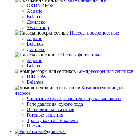
Скважинные насосы
GRUNDFOS
Aquario
Belamos
Джилекс
SFA Group
Насосы поверхностные
Aquario
Belamos
Джилекс
Насосы фонтанные
Aquario
Belamos
Компрессоры для септиков
HIBLOW
Belamos
Комплектующие для
насосов
Частотные преобразователи, пусковые блоки
Реле давления, сухого хода
Оголовки скваженные
Готовые решения
Тросы, зажимы и кабели
Прочие
Радиаторы