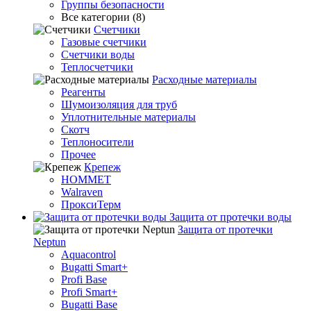
Группы безопасности
Все категории (8)
Счетчики
Газовые счетчики
Счетчики воды
Теплосчетчики
Расходные материалы
Реагенты
Шумоизоляция для труб
Уплотнительные материалы
Скотч
Теплоносители
Прочее
Крепеж
HOMMET
Walraven
ПроксиТерм
Защита от протечки воды
Защита от протечки
Neptun
Aquacontrol
Bugatti Smart+
Profi Base
Profi Smart+
Bugatti Base