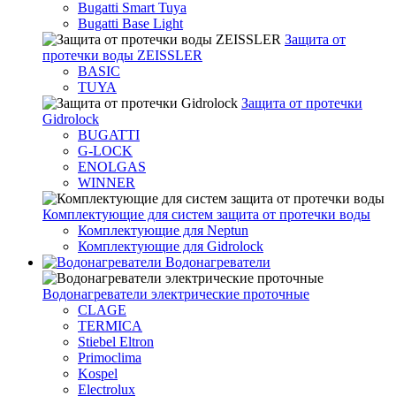
Bugatti Smart Tuya
Bugatti Base Light
Защита от
протечки воды ZEISSLER
BASIC
TUYA
Защита от протечки
Gidrolock
BUGATTI
G-LOCK
ENOLGAS
WINNER
Комплектующие для систем защита от протечки воды
Комплектующие для Neptun
Комплектующие для Gidrolock
Водонагреватели
Водонагреватeли электрические проточные
CLAGE
TERMICA
Stiebel Eltron
Primoclima
Kospel
Electrolux