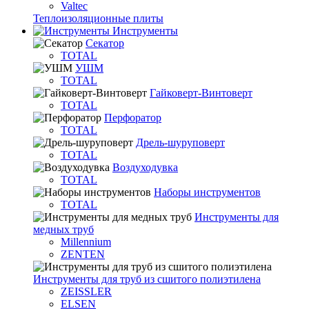
Valtec
Теплоизоляционные плиты
Инструменты
Секатор
TOTAL
УШМ
TOTAL
Гайковерт-Винтоверт
TOTAL
Перфоратор
TOTAL
Дрель-шуруповерт
TOTAL
Воздуходувка
TOTAL
Наборы инструментов
TOTAL
Инструменты для
медных труб
Millennium
ZENTEN
Инструменты для труб из сшитого полиэтилена
ZEISSLER
ELSEN