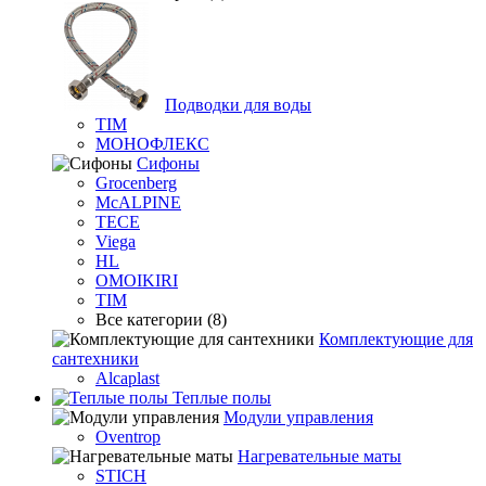
Подводки для воды
TIM
МОНОФЛЕКС
Сифоны
Grocenberg
McALPINE
TECE
Viega
HL
OMOIKIRI
TIM
Все категории (8)
Комплектующие для
сантехники
Alcaplast
Теплые полы
Модули управления
Oventrop
Нагревательные маты
STICH