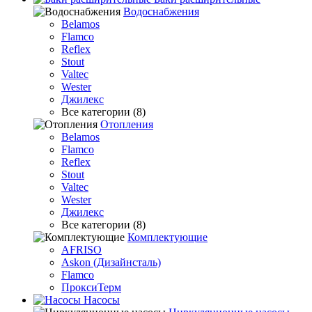
Водоснабжения
Belamos
Flamco
Reflex
Stout
Valtec
Wester
Джилекс
Все категории (8)
Отопления
Belamos
Flamco
Reflex
Stout
Valtec
Wester
Джилекс
Все категории (8)
Комплектующие
AFRISO
Askon (Дизайнсталь)
Flamco
ПроксиТерм
Насосы