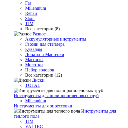
Far
Millennium
Rehau
Stout
TIM
Все категории (8)
Разное
Аккумуляторные инструменты
Гвозди для стэплера
Кувалды
Лопаты и Мастерки
Магниты
Молотки
Набор головок
Все категории (12)
Диски
TOTAL
Инструменты для полипропиленовых труб
Millennium
Инструменты для опрессовки
Инструменты для
теплого пола
TIM
VALTEC