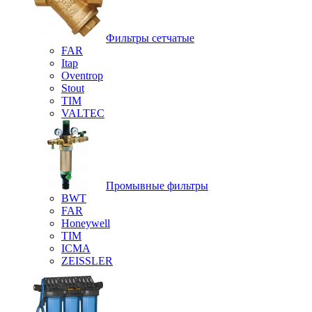
Фильтры сетчатые
FAR
Itap
Oventrop
Stout
TIM
VALTEC
Промывные фильтры
BWT
FAR
Honeywell
TIM
ICMA
ZEISSLER