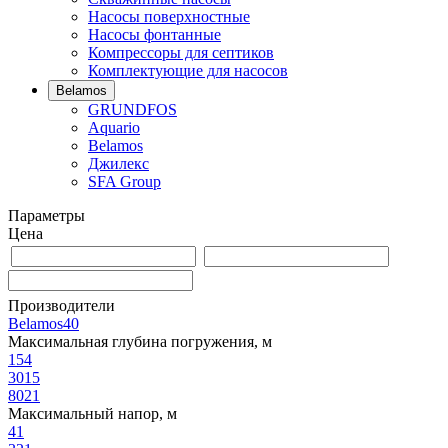
Насосы поверхностные
Насосы фонтанные
Компрессоры для септиков
Комплектующие для насосов
Belamos
GRUNDFOS
Aquario
Belamos
Джилекс
SFA Group
Параметры
Цена
Производители
Belamos
40
Максимальная глубина погружения, м
15
4
30
15
80
21
Максимальный напор, м
4
1