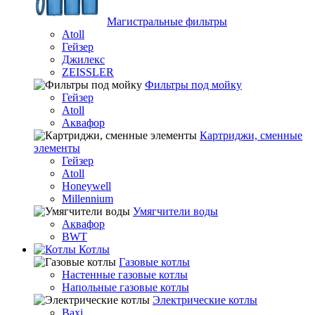
Магистральные фильтры
Atoll
Гейзер
Джилекс
ZEISSLER
Фильтры под мойку
Гейзер
Atoll
Аквафор
Картриджи, сменные
элементы
Гейзер
Atoll
Honeywell
Millennium
Умягчители воды
Аквафор
BWT
Котлы
Гaзовые котлы
Настенные газовые котлы
Напольные газовые котлы
Электрические котлы
Baxi