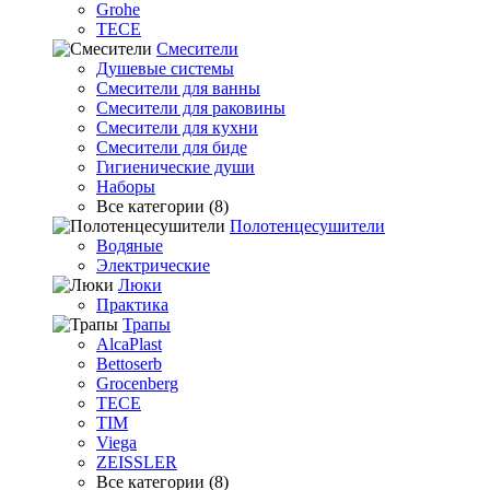
Grohe
TECE
Смесители
Душевые системы
Смесители для ванны
Смесители для раковины
Смесители для кухни
Смесители для биде
Гигиенические души
Наборы
Все категории (8)
Полотенцесушители
Водяные
Электрические
Люки
Практика
Трапы
AlcaPlast
Bettoserb
Grocenberg
TECE
TIM
Viega
ZEISSLER
Все категории (8)