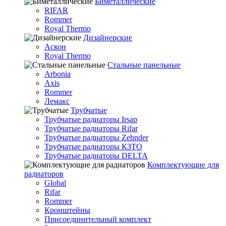
Биметаллические
RIFAR
Rommer
Royal Thermo
Дизайнерские
Аскон
Royal Thermo
Стальные панельные
Arbonia
Axis
Rommer
Лемакс
Трубчатые
Трубчатые радиаторы Irsap
Трубчатые радиаторы Rifar
Трубчатые радиаторы Zehnder
Трубчатые радиаторы КЗТО
Трубчатые радиаторы DELTA
Комплектующие для
радиаторов
Global
Rifar
Rommer
Кронштейны
Присоединительный комплект