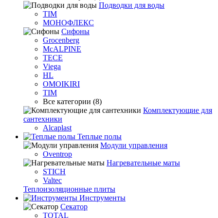
Подводки для воды
TIM
МОНОФЛЕКС
Сифоны
Grocenberg
McALPINE
TECE
Viega
HL
OMOIKIRI
TIM
Все категории (8)
Комплектующие для
сантехники
Alcaplast
Теплые полы
Модули управления
Oventrop
Нагревательные маты
STICH
Valtec
Теплоизоляционные плиты
Инструменты
Секатор
TOTAL