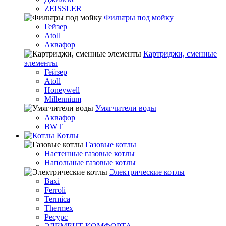
ZEISSLER
Фильтры под мойку
Гейзер
Atoll
Аквафор
Картриджи, сменные
элементы
Гейзер
Atoll
Honeywell
Millennium
Умягчители воды
Аквафор
BWT
Котлы
Гaзовые котлы
Настенные газовые котлы
Напольные газовые котлы
Электрические котлы
Baxi
Ferroli
Termica
Thermex
Ресурс