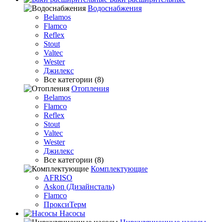
Водоснабжения
Belamos
Flamco
Reflex
Stout
Valtec
Wester
Джилекс
Все категории (8)
Отопления
Belamos
Flamco
Reflex
Stout
Valtec
Wester
Джилекс
Все категории (8)
Комплектующие
AFRISO
Askon (Дизайнсталь)
Flamco
ПроксиТерм
Насосы