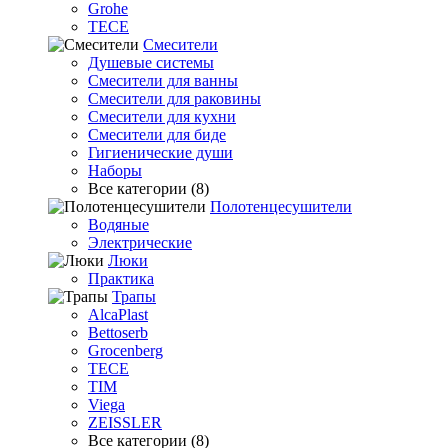
Grohe
TECE
Смесители
Душевые системы
Смесители для ванны
Смесители для раковины
Смесители для кухни
Смесители для биде
Гигиенические души
Наборы
Все категории (8)
Полотенцесушители
Водяные
Электрические
Люки
Практика
Трапы
AlcaPlast
Bettoserb
Grocenberg
TECE
TIM
Viega
ZEISSLER
Все категории (8)