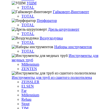
УШМ
TOTAL
Гайковерт-Винтоверт
TOTAL
Перфоратор
TOTAL
Дрель-шуруповерт
TOTAL
Воздуходувка
TOTAL
Наборы инструментов
TOTAL
Инструменты для
медных труб
Millennium
ZENTEN
Инструменты для труб из сшитого полиэтилена
ZEISSLER
ELSEN
Far
Millennium
Rehau
Stout
TIM