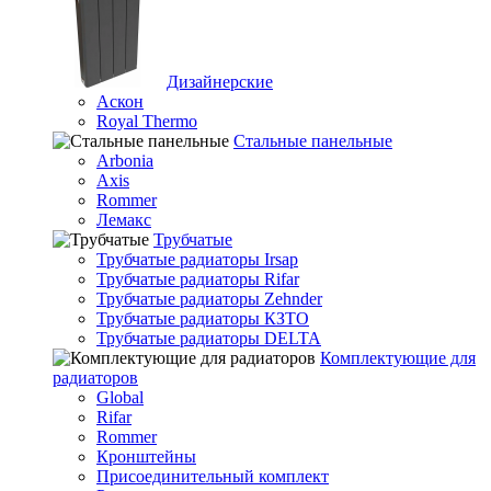
Дизайнерские
Аскон
Royal Thermo
Стальные панельные
Arbonia
Axis
Rommer
Лемакс
Трубчатые
Трубчатые радиаторы Irsap
Трубчатые радиаторы Rifar
Трубчатые радиаторы Zehnder
Трубчатые радиаторы КЗТО
Трубчатые радиаторы DELTA
Комплектующие для
радиаторов
Global
Rifar
Rommer
Кронштейны
Присоединительный комплект