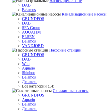
Насосы фекальные
DAB
Belamos
Канализационные насосы
GRUNDFOS
DAB
SFA Group
AQUATIM
ELSEN
Belamos
VANDJORD
Насосные станции
GRUNDFOS
DAB
Wilo
Aquario
Shinhoo
Belamos
Джилекс
Все категории (14)
Скважинные насосы
GRUNDFOS
Aquario
Belamos
Джилекс