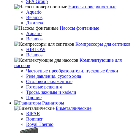
SFA Group
Насосы поверхностные
Aquario
Belamos
Джилекс
Насосы фонтанные
Aquario
Belamos
Компрессоры для септиков
HIBLOW
Belamos
Комплектующие для
насосов
Частотные преобразователи, пусковые блоки
Реле давления, сухого хода
Оголовки скваженные
Готовые решения
Тросы, зажимы и кабели
Прочие
Радиаторы
Биметаллические
RIFAR
Rommer
Royal Thermo