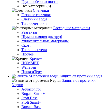
Группы безопасности
Все категории (8)
Счетчики
Газовые счетчики
Счетчики воды
Теплосчетчики
Расходные материалы
Реагенты
Шумоизоляция для труб
Уплотнительные материалы
Скотч
Теплоносители
Прочее
Крепеж
HOMMET
Walraven
ПроксиТерм
Защита от протечки воды
Защита от протечки
Neptun
Aquacontrol
Bugatti Smart+
Profi Base
Profi Smart+
Bugatti Base