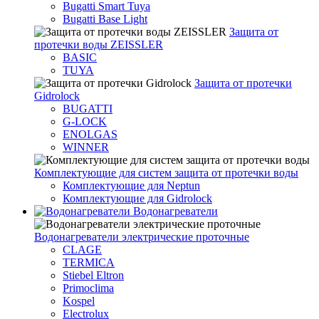
Bugatti Smart Tuya
Bugatti Base Light
Защита от
протечки воды ZEISSLER
BASIC
TUYA
Защита от протечки
Gidrolock
BUGATTI
G-LOCK
ENOLGAS
WINNER
Комплектующие для систем защита от протечки воды
Комплектующие для Neptun
Комплектующие для Gidrolock
Водонагреватели
Водонагреватeли электрические проточные
CLAGE
TERMICA
Stiebel Eltron
Primoclima
Kospel
Electrolux