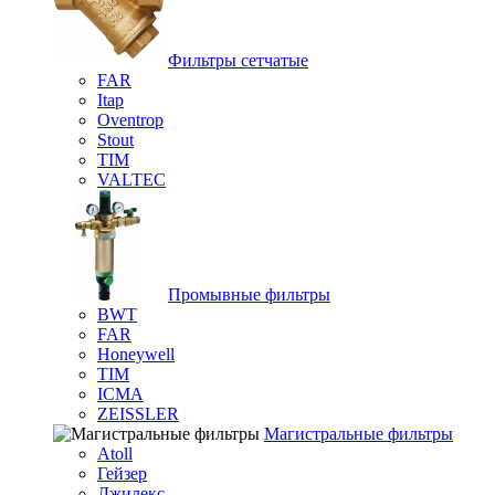
Фильтры сетчатые
FAR
Itap
Oventrop
Stout
TIM
VALTEC
Промывные фильтры
BWT
FAR
Honeywell
TIM
ICMA
ZEISSLER
Магистральные фильтры
Atoll
Гейзер
Джилекс