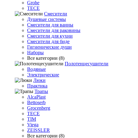
Grohe
TECE
Смесители
Душевые системы
Смесители для ванны
Смесители для раковины
Смесители для кухни
Смесители для биде
Гигиенические души
Наборы
Все категории (8)
Полотенцесушители
Водяные
Электрические
Люки
Практика
Трапы
AlcaPlast
Bettoserb
Grocenberg
TECE
TIM
Viega
ZEISSLER
Все категории (8)