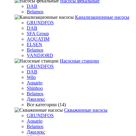
Насосы фекальные
DAB
Belamos
Канализационные насосы
GRUNDFOS
DAB
SFA Group
AQUATIM
ELSEN
Belamos
VANDJORD
Насосные станции
GRUNDFOS
DAB
Wilo
Aquario
Shinhoo
Belamos
Джилекс
Все категории (14)
Скважинные насосы
GRUNDFOS
Aquario
Belamos
Джилекс