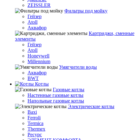
ZEISSLER
Фильтры под мойку
Гейзер
Atoll
Аквафор
Картриджи, сменные
элементы
Гейзер
Atoll
Honeywell
Millennium
Умягчители воды
Аквафор
BWT
Котлы
Гaзовые котлы
Настенные газовые котлы
Напольные газовые котлы
Электрические котлы
Baxi
Ferroli
Termica
Thermex
Ресурс