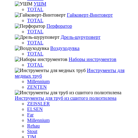
УШМ
TOTAL
Гайковерт-Винтоверт
TOTAL
Перфоратор
TOTAL
Дрель-шуруповерт
TOTAL
Воздуходувка
TOTAL
Наборы инструментов
TOTAL
Инструменты для
медных труб
Millennium
ZENTEN
Инструменты для труб из сшитого полиэтилена
ZEISSLER
ELSEN
Far
Millennium
Rehau
Stout
TIM