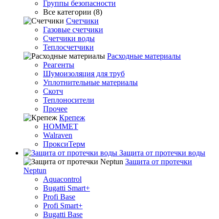
Группы безопасности
Все категории (8)
Счетчики
Газовые счетчики
Счетчики воды
Теплосчетчики
Расходные материалы
Реагенты
Шумоизоляция для труб
Уплотнительные материалы
Скотч
Теплоносители
Прочее
Крепеж
HOMMET
Walraven
ПроксиТерм
Защита от протечки воды
Защита от протечки
Neptun
Aquacontrol
Bugatti Smart+
Profi Base
Profi Smart+
Bugatti Base