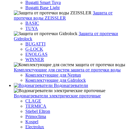
Bugatti Smart Tuya
Bugatti Base Light
Защита от
протечки воды ZEISSLER
BASIC
TUYA
Защита от протечки
Gidrolock
BUGATTI
G-LOCK
ENOLGAS
WINNER
Комплектующие для систем защита от протечки воды
Комплектующие для Neptun
Комплектующие для Gidrolock
Водонагреватели
Водонагреватeли электрические проточные
CLAGE
TERMICA
Stiebel Eltron
Primoclima
Kospel
Electrolux