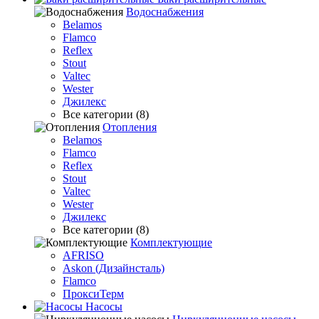
Водоснабжения
Belamos
Flamco
Reflex
Stout
Valtec
Wester
Джилекс
Все категории (8)
Отопления
Belamos
Flamco
Reflex
Stout
Valtec
Wester
Джилекс
Все категории (8)
Комплектующие
AFRISO
Askon (Дизайнсталь)
Flamco
ПроксиТерм
Насосы