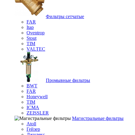
Фильтры сетчатые
FAR
Itap
Oventrop
Stout
TIM
VALTEC
Промывные фильтры
BWT
FAR
Honeywell
TIM
ICMA
ZEISSLER
Магистральные фильтры
Atoll
Гейзер
Джилекс