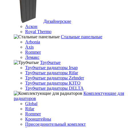
Дизайнерские
Аскон
Royal Thermo
Стальные панельные
Arbonia
Axis
Rommer
Лемакс
Трубчатые
Трубчатые радиаторы Irsap
Трубчатые радиаторы Rifar
Трубчатые радиаторы Zehnder
Трубчатые радиаторы КЗТО
Трубчатые радиаторы DELTA
Комплектующие для
радиаторов
Global
Rifar
Rommer
Кронштейны
Присоединительный комплект