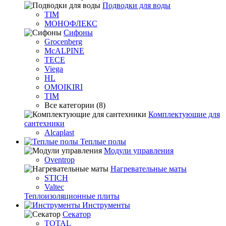
Подводки для воды
TIM
МОНОФЛЕКС
Сифоны
Grocenberg
McALPINE
TECE
Viega
HL
OMOIKIRI
TIM
Все категории (8)
Комплектующие для
сантехники
Alcaplast
Теплые полы
Модули управления
Oventrop
Нагревательные маты
STICH
Valtec
Теплоизоляционные плиты
Инструменты
Секатор
TOTAL