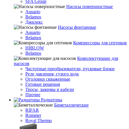
SFA Group
Насосы поверхностные
Aquario
Belamos
Джилекс
Насосы фонтанные
Aquario
Belamos
Компрессоры для септиков
HIBLOW
Belamos
Комплектующие для
насосов
Частотные преобразователи, пусковые блоки
Реле давления, сухого хода
Оголовки скваженные
Готовые решения
Тросы, зажимы и кабели
Прочие
Радиаторы
Биметаллические
RIFAR
Rommer
Royal Thermo