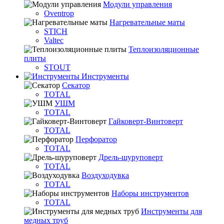
Модули управления
Oventrop
Нагревательные маты
STICH
Valtec
Теплоизоляционные
плиты
STOUT
Инструменты
Секатор
TOTAL
УШМ
TOTAL
Гайковерт-Винтоверт
TOTAL
Перфоратор
TOTAL
Дрель-шуруповерт
TOTAL
Воздуходувка
TOTAL
Наборы инструментов
TOTAL
Инструменты для
медных труб