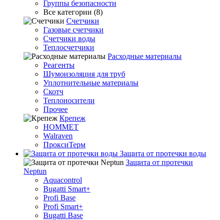
Группы безопасности
Все категории (8)
Счетчики
Газовые счетчики
Счетчики воды
Теплосчетчики
Расходные материалы
Реагенты
Шумоизоляция для труб
Уплотнительные материалы
Скотч
Теплоносители
Прочее
Крепеж
HOMMET
Walraven
ПроксиТерм
Защита от протечки воды
Защита от протечки
Neptun
Aquacontrol
Bugatti Smart+
Profi Base
Profi Smart+
Bugatti Base