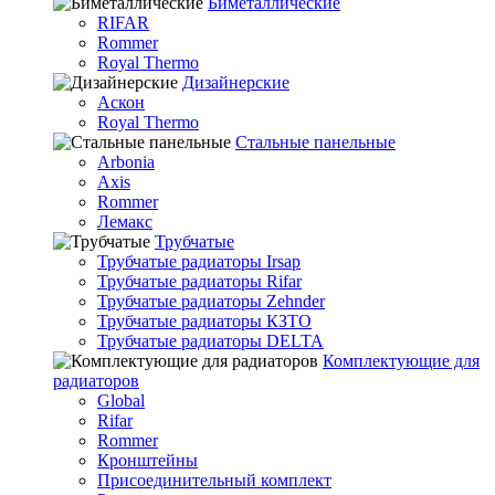
Биметаллические
RIFAR
Rommer
Royal Thermo
Дизайнерские
Аскон
Royal Thermo
Стальные панельные
Arbonia
Axis
Rommer
Лемакс
Трубчатые
Трубчатые радиаторы Irsap
Трубчатые радиаторы Rifar
Трубчатые радиаторы Zehnder
Трубчатые радиаторы КЗТО
Трубчатые радиаторы DELTA
Комплектующие для
радиаторов
Global
Rifar
Rommer
Кронштейны
Присоединительный комплект