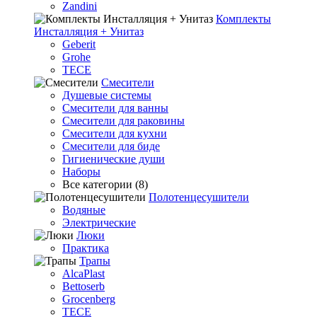
Zandini
Комплекты
Инсталляция + Унитаз
Geberit
Grohe
TECE
Смесители
Душевые системы
Смесители для ванны
Смесители для раковины
Смесители для кухни
Смесители для биде
Гигиенические души
Наборы
Все категории (8)
Полотенцесушители
Водяные
Электрические
Люки
Практика
Трапы
AlcaPlast
Bettoserb
Grocenberg
TECE