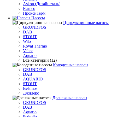
Askon (Дизайнсталь)
Flamco
ПроксиТерм
Насосы
Циркуляционные насосы
GRUNDFOS
DAB
STOUT
Wilo
Royal Thermo
Valtec
Aquario
Все категории (12)
Колодезные насосы
GRUNDFOS
DAB
AQUARIO
STOUT
Belamos
Джилекс
Дренажные насосы
GRUNDFOS
DAB
Aquario
Pedrollo