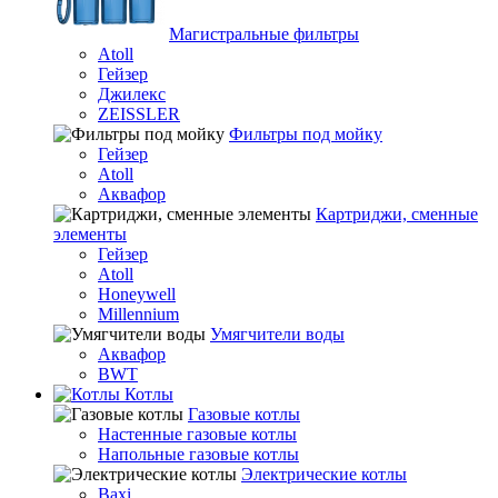
Магистральные фильтры
Atoll
Гейзер
Джилекс
ZEISSLER
Фильтры под мойку
Гейзер
Atoll
Аквафор
Картриджи, сменные
элементы
Гейзер
Atoll
Honeywell
Millennium
Умягчители воды
Аквафор
BWT
Котлы
Гaзовые котлы
Настенные газовые котлы
Напольные газовые котлы
Электрические котлы
Baxi