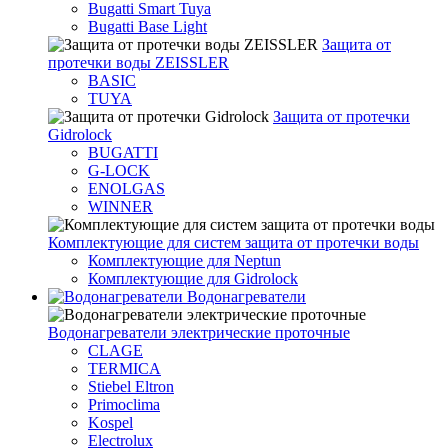
Bugatti Smart Tuya
Bugatti Base Light
Защита от
протечки воды ZEISSLER
BASIC
TUYA
Защита от протечки
Gidrolock
BUGATTI
G-LOCK
ENOLGAS
WINNER
Комплектующие для систем защита от протечки воды
Комплектующие для Neptun
Комплектующие для Gidrolock
Водонагреватели
Водонагреватeли электрические проточные
CLAGE
TERMICA
Stiebel Eltron
Primoclima
Kospel
Electrolux