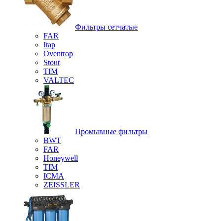
Фильтры сетчатые
FAR
Itap
Oventrop
Stout
TIM
VALTEC
Промывные фильтры
BWT
FAR
Honeywell
TIM
ICMA
ZEISSLER