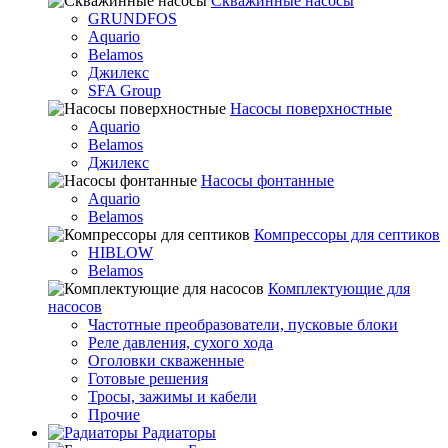
Скважинные насосы
GRUNDFOS
Aquario
Belamos
Джилекс
SFA Group
Насосы поверхностные
Aquario
Belamos
Джилекс
Насосы фонтанные
Aquario
Belamos
Компрессоры для септиков
HIBLOW
Belamos
Комплектующие для
насосов
Частотные преобразователи, пусковые блоки
Реле давления, сухого хода
Оголовки скваженные
Готовые решения
Тросы, зажимы и кабели
Прочие
Радиаторы