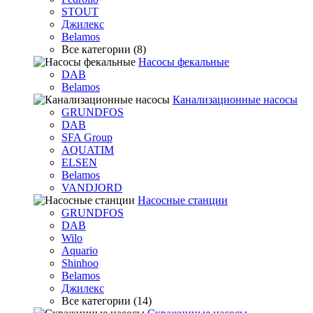
STOUT
Джилекс
Belamos
Все категории (8)
Насосы фекальные
DAB
Belamos
Канализационные насосы
GRUNDFOS
DAB
SFA Group
AQUATIM
ELSEN
Belamos
VANDJORD
Насосные станции
GRUNDFOS
DAB
Wilo
Aquario
Shinhoo
Belamos
Джилекс
Все категории (14)