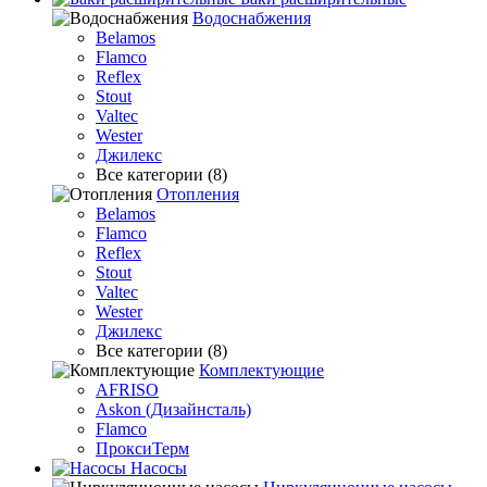
Водоснабжения
Belamos
Flamco
Reflex
Stout
Valtec
Wester
Джилекс
Все категории (8)
Отопления
Belamos
Flamco
Reflex
Stout
Valtec
Wester
Джилекс
Все категории (8)
Комплектующие
AFRISO
Askon (Дизайнсталь)
Flamco
ПроксиТерм
Насосы