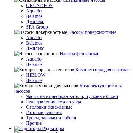
Скважинные насосы
GRUNDFOS
Aquario
Belamos
Джилекс
SFA Group
Насосы поверхностные
Aquario
Belamos
Джилекс
Насосы фонтанные
Aquario
Belamos
Компрессоры для септиков
HIBLOW
Belamos
Комплектующие для
насосов
Частотные преобразователи, пусковые блоки
Реле давления, сухого хода
Оголовки скваженные
Готовые решения
Тросы, зажимы и кабели
Прочие
Радиаторы