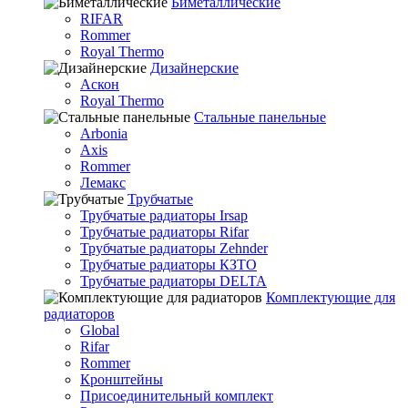
Биметаллические
RIFAR
Rommer
Royal Thermo
Дизайнерские
Аскон
Royal Thermo
Стальные панельные
Arbonia
Axis
Rommer
Лемакс
Трубчатые
Трубчатые радиаторы Irsap
Трубчатые радиаторы Rifar
Трубчатые радиаторы Zehnder
Трубчатые радиаторы КЗТО
Трубчатые радиаторы DELTA
Комплектующие для
радиаторов
Global
Rifar
Rommer
Кронштейны
Присоединительный комплект