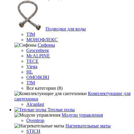
Подводки для воды
TIM
МОНОФЛЕКС
Сифоны
Grocenberg
McALPINE
TECE
Viega
HL
OMOIKIRI
TIM
Все категории (8)
Комплектующие для
сантехники
Alcaplast
Теплые полы
Модули управления
Oventrop
Нагревательные маты
STICH