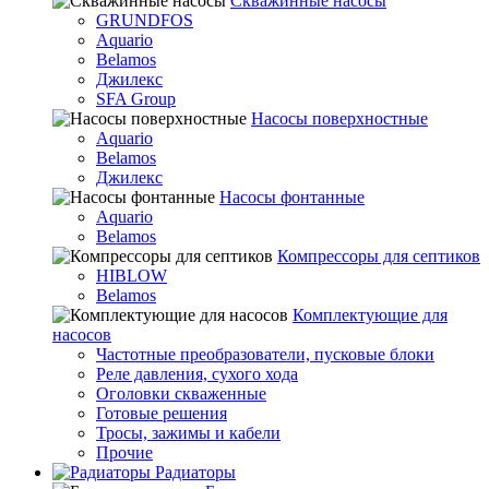
Скважинные насосы
GRUNDFOS
Aquario
Belamos
Джилекс
SFA Group
Насосы поверхностные
Aquario
Belamos
Джилекс
Насосы фонтанные
Aquario
Belamos
Компрессоры для септиков
HIBLOW
Belamos
Комплектующие для
насосов
Частотные преобразователи, пусковые блоки
Реле давления, сухого хода
Оголовки скваженные
Готовые решения
Тросы, зажимы и кабели
Прочие
Радиаторы