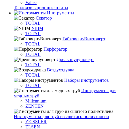
Valtec
Теплоизоляционные плиты
Инструменты
Секатор
TOTAL
УШМ
TOTAL
Гайковерт-Винтоверт
TOTAL
Перфоратор
TOTAL
Дрель-шуруповерт
TOTAL
Воздуходувка
TOTAL
Наборы инструментов
TOTAL
Инструменты для
медных труб
Millennium
ZENTEN
Инструменты для труб из сшитого полиэтилена
ZEISSLER
ELSEN