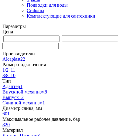
Подводки для воды
Сифоны
Комплектующие для сантехники
Параметры
Цена
Производители
Alcaplast
22
Размер подключения
1/2"
11
3/8"
10
Тип
Адаптер
1
Впускной механизм
8
Выпуск
12
Сливной механизм
1
Диаметр слива, мм
60
1
Максимальное рабочее давление, бар
8
20
Материал
Латунь, Пластик
8