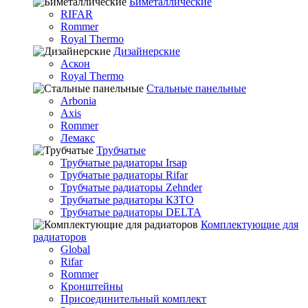
Биметаллические
RIFAR
Rommer
Royal Thermo
Дизайнерские
Аскон
Royal Thermo
Стальные панельные
Arbonia
Axis
Rommer
Лемакс
Трубчатые
Трубчатые радиаторы Irsap
Трубчатые радиаторы Rifar
Трубчатые радиаторы Zehnder
Трубчатые радиаторы КЗТО
Трубчатые радиаторы DELTA
Комплектующие для
радиаторов
Global
Rifar
Rommer
Кронштейны
Присоединительный комплект