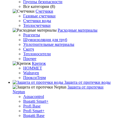
Группы безопасности
Все категории (8)
Счетчики
Газовые счетчики
Счетчики воды
Теплосчетчики
Расходные материалы
Реагенты
Шумоизоляция для труб
Уплотнительные материалы
Скотч
Теплоносители
Прочее
Крепеж
HOMMET
Walraven
ПроксиТерм
Защита от протечки воды
Защита от протечки
Neptun
Aquacontrol
Bugatti Smart+
Profi Base
Profi Smart+
Bugatti Base