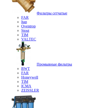
Фильтры сетчатые
FAR
Itap
Oventrop
Stout
TIM
VALTEC
Промывные фильтры
BWT
FAR
Honeywell
TIM
ICMA
ZEISSLER