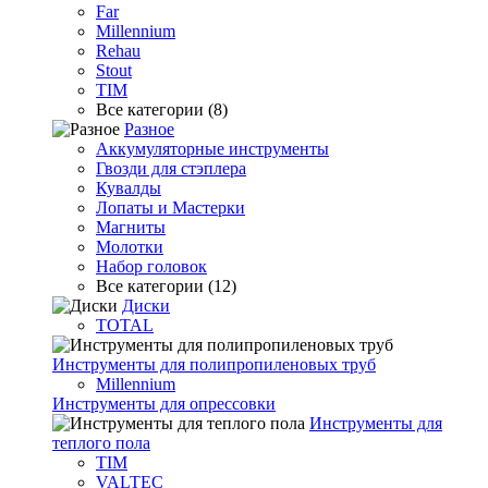
Far
Millennium
Rehau
Stout
TIM
Все категории (8)
Разное
Аккумуляторные инструменты
Гвозди для стэплера
Кувалды
Лопаты и Мастерки
Магниты
Молотки
Набор головок
Все категории (12)
Диски
TOTAL
Инструменты для полипропиленовых труб
Millennium
Инструменты для опрессовки
Инструменты для
теплого пола
TIM
VALTEC