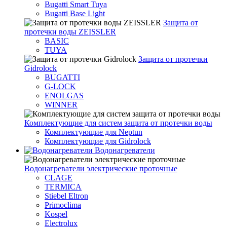
Bugatti Smart Tuya
Bugatti Base Light
Защита от
протечки воды ZEISSLER
BASIC
TUYA
Защита от протечки
Gidrolock
BUGATTI
G-LOCK
ENOLGAS
WINNER
Комплектующие для систем защита от протечки воды
Комплектующие для Neptun
Комплектующие для Gidrolock
Водонагреватели
Водонагреватeли электрические проточные
CLAGE
TERMICA
Stiebel Eltron
Primoclima
Kospel
Electrolux