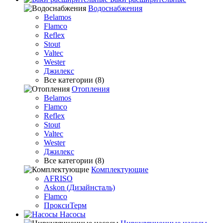
Водоснабжения
Belamos
Flamco
Reflex
Stout
Valtec
Wester
Джилекс
Все категории (8)
Отопления
Belamos
Flamco
Reflex
Stout
Valtec
Wester
Джилекс
Все категории (8)
Комплектующие
AFRISO
Askon (Дизайнсталь)
Flamco
ПроксиТерм
Насосы