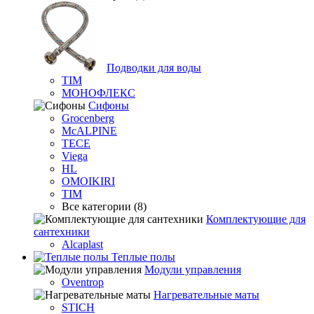
Подводки для воды
TIM
МОНОФЛЕКС
Сифоны
Grocenberg
McALPINE
TECE
Viega
HL
OMOIKIRI
TIM
Все категории (8)
Комплектующие для
сантехники
Alcaplast
Теплые полы
Модули управления
Oventrop
Нагревательные маты
STICH