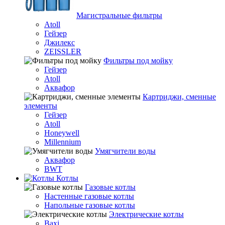
Магистральные фильтры
Atoll
Гейзер
Джилекс
ZEISSLER
Фильтры под мойку
Гейзер
Atoll
Аквафор
Картриджи, сменные
элементы
Гейзер
Atoll
Honeywell
Millennium
Умягчители воды
Аквафор
BWT
Котлы
Гaзовые котлы
Настенные газовые котлы
Напольные газовые котлы
Электрические котлы
Baxi