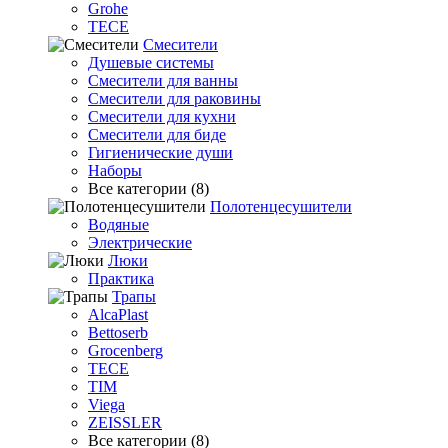
Grohe
TECE
Смесители
Душевые системы
Смесители для ванны
Смесители для раковины
Смесители для кухни
Смесители для биде
Гигиенические души
Наборы
Все категории (8)
Полотенцесушители
Водяные
Электрические
Люки
Практика
Трапы
AlcaPlast
Bettoserb
Grocenberg
TECE
TIM
Viega
ZEISSLER
Все категории (8)