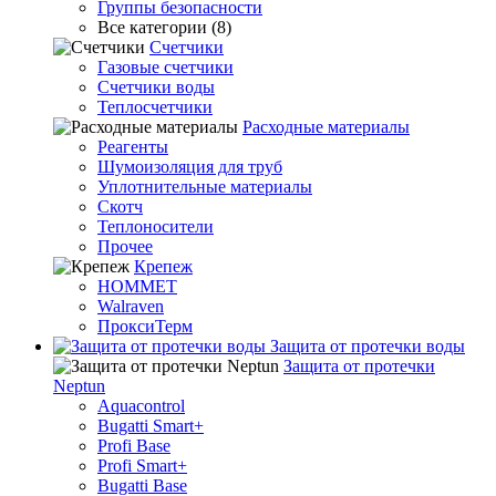
Группы безопасности
Все категории (8)
Счетчики
Газовые счетчики
Счетчики воды
Теплосчетчики
Расходные материалы
Реагенты
Шумоизоляция для труб
Уплотнительные материалы
Скотч
Теплоносители
Прочее
Крепеж
HOMMET
Walraven
ПроксиТерм
Защита от протечки воды
Защита от протечки
Neptun
Aquacontrol
Bugatti Smart+
Profi Base
Profi Smart+
Bugatti Base