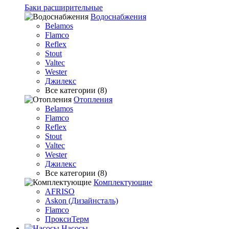
Баки расширительные
Водоснабжения
Belamos
Flamco
Reflex
Stout
Valtec
Wester
Джилекс
Все категории (8)
Отопления
Belamos
Flamco
Reflex
Stout
Valtec
Wester
Джилекс
Все категории (8)
Комплектующие
AFRISO
Askon (Дизайнсталь)
Flamco
ПроксиТерм
Насосы