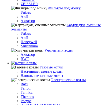
ZEISSLER
Фильтры под мойку
Гейзер
Atoll
Аквафор
Картриджи, сменные
элементы
Гейзер
Atoll
Honeywell
Millennium
Умягчители воды
Аквафор
BWT
Котлы
Гaзовые котлы
Настенные газовые котлы
Напольные газовые котлы
Электрические котлы
Baxi
Ferroli
Termica
Thermex
Ресурс