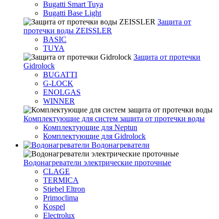
Bugatti Smart Tuya
Bugatti Base Light
Защита от
протечки воды ZEISSLER
BASIC
TUYA
Защита от протечки
Gidrolock
BUGATTI
G-LOCK
ENOLGAS
WINNER
Комплектующие для систем защита от протечки воды
Комплектующие для Neptun
Комплектующие для Gidrolock
Водонагреватели
Водонагреватeли электрические проточные
CLAGE
TERMICA
Stiebel Eltron
Primoclima
Kospel
Electrolux