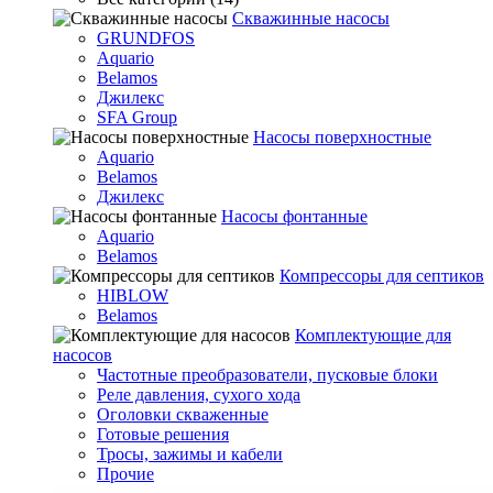
Скважинные насосы
GRUNDFOS
Aquario
Belamos
Джилекс
SFA Group
Насосы поверхностные
Aquario
Belamos
Джилекс
Насосы фонтанные
Aquario
Belamos
Компрессоры для септиков
HIBLOW
Belamos
Комплектующие для
насосов
Частотные преобразователи, пусковые блоки
Реле давления, сухого хода
Оголовки скваженные
Готовые решения
Тросы, зажимы и кабели
Прочие