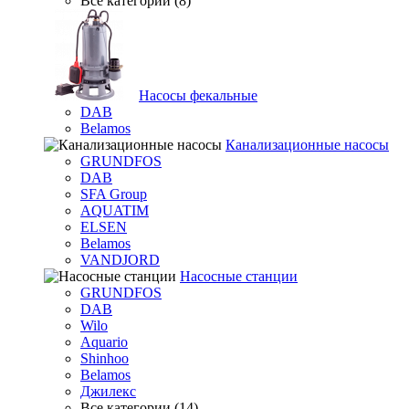
Все категории (8)
Насосы фекальные
DAB
Belamos
Канализационные насосы
GRUNDFOS
DAB
SFA Group
AQUATIM
ELSEN
Belamos
VANDJORD
Насосные станции
GRUNDFOS
DAB
Wilo
Aquario
Shinhoo
Belamos
Джилекс
Все категории (14)