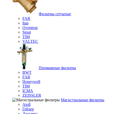
Фильтры сетчатые
FAR
Itap
Oventrop
Stout
TIM
VALTEC
Промывные фильтры
BWT
FAR
Honeywell
TIM
ICMA
ZEISSLER
Магистральные фильтры
Atoll
Гейзер
Джилекс