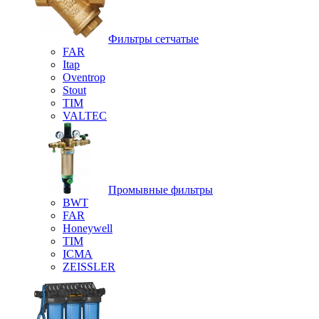
Фильтры сетчатые
FAR
Itap
Oventrop
Stout
TIM
VALTEC
Промывные фильтры
BWT
FAR
Honeywell
TIM
ICMA
ZEISSLER