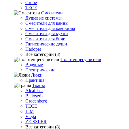
Grohe
TECE
Смесители
Душевые системы
Смесители для ванны
Смесители для раковины
Смесители для кухни
Смесители для биде
Гигиенические души
Наборы
Все категории (8)
Полотенцесушители
Водяные
Электрические
Люки
Практика
Трапы
AlcaPlast
Bettoserb
Grocenberg
TECE
TIM
Viega
ZEISSLER
Все категории (8)