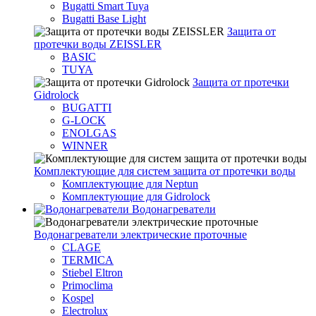
Bugatti Smart Tuya
Bugatti Base Light
Защита от
протечки воды ZEISSLER
BASIC
TUYA
Защита от протечки
Gidrolock
BUGATTI
G-LOCK
ENOLGAS
WINNER
Комплектующие для систем защита от протечки воды
Комплектующие для Neptun
Комплектующие для Gidrolock
Водонагреватели
Водонагреватeли электрические проточные
CLAGE
TERMICA
Stiebel Eltron
Primoclima
Kospel
Electrolux