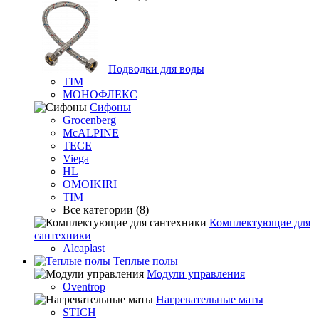
Подводки для воды
TIM
МОНОФЛЕКС
Сифоны
Grocenberg
McALPINE
TECE
Viega
HL
OMOIKIRI
TIM
Все категории (8)
Комплектующие для
сантехники
Alcaplast
Теплые полы
Модули управления
Oventrop
Нагревательные маты
STICH