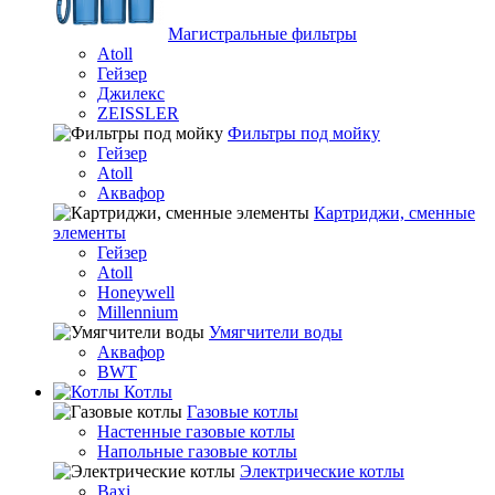
Магистральные фильтры
Atoll
Гейзер
Джилекс
ZEISSLER
Фильтры под мойку
Гейзер
Atoll
Аквафор
Картриджи, сменные
элементы
Гейзер
Atoll
Honeywell
Millennium
Умягчители воды
Аквафор
BWT
Котлы
Гaзовые котлы
Настенные газовые котлы
Напольные газовые котлы
Электрические котлы
Baxi