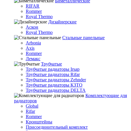
Биметаллические
RIFAR
Rommer
Royal Thermo
Дизайнерские
Аскон
Royal Thermo
Стальные панельные
Arbonia
Axis
Rommer
Лемакс
Трубчатые
Трубчатые радиаторы Irsap
Трубчатые радиаторы Rifar
Трубчатые радиаторы Zehnder
Трубчатые радиаторы КЗТО
Трубчатые радиаторы DELTA
Комплектующие для
радиаторов
Global
Rifar
Rommer
Кронштейны
Присоединительный комплект