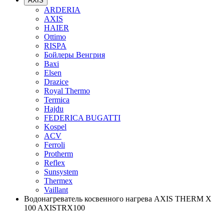
AXIS
ARDERIA
AXIS
HAIER
Ottimo
RISPA
Бойлеры Венгрия
Baxi
Elsen
Drazice
Royal Thermo
Termica
Hajdu
FEDERICA BUGATTI
Kospel
ACV
Ferroli
Protherm
Reflex
Sunsystem
Thermex
Vaillant
Водонагреватель косвенного нагрева AXIS THERM X
100 AXISTRX100