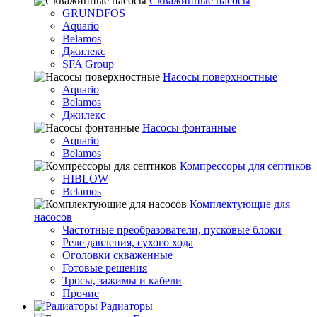
Скважинные насосы
GRUNDFOS
Aquario
Belamos
Джилекс
SFA Group
Насосы поверхностные
Aquario
Belamos
Джилекс
Насосы фонтанные
Aquario
Belamos
Компрессоры для септиков
HIBLOW
Belamos
Комплектующие для
насосов
Частотные преобразователи, пусковые блоки
Реле давления, сухого хода
Оголовки скваженные
Готовые решения
Тросы, зажимы и кабели
Прочие
Радиаторы