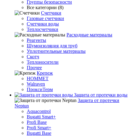
Группы безопасности
Все категории (8)
Счетчики
Газовые счетчики
Счетчики воды
Теплосчетчики
Расходные материалы
Реагенты
Шумоизоляция для труб
Уплотнительные материалы
Скотч
Теплоносители
Прочее
Крепеж
HOMMET
Walraven
ПроксиТерм
Защита от протечки воды
Защита от протечки
Neptun
Aquacontrol
Bugatti Smart+
Profi Base
Profi Smart+
Bugatti Base