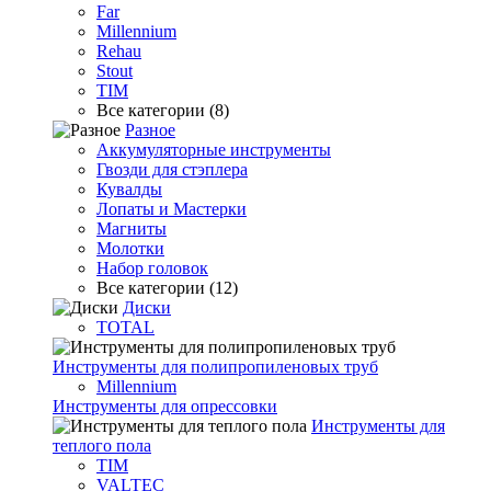
Far
Millennium
Rehau
Stout
TIM
Все категории (8)
Разное
Аккумуляторные инструменты
Гвозди для стэплера
Кувалды
Лопаты и Мастерки
Магниты
Молотки
Набор головок
Все категории (12)
Диски
TOTAL
Инструменты для полипропиленовых труб
Millennium
Инструменты для опрессовки
Инструменты для
теплого пола
TIM
VALTEC