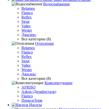
Водоснабжения
Belamos
Flamco
Reflex
Stout
Valtec
Wester
Джилекс
Все категории (8)
Отопления
Belamos
Flamco
Reflex
Stout
Valtec
Wester
Джилекс
Все категории (8)
Комплектующие
AFRISO
Askon (Дизайнсталь)
Flamco
ПроксиТерм
Насосы