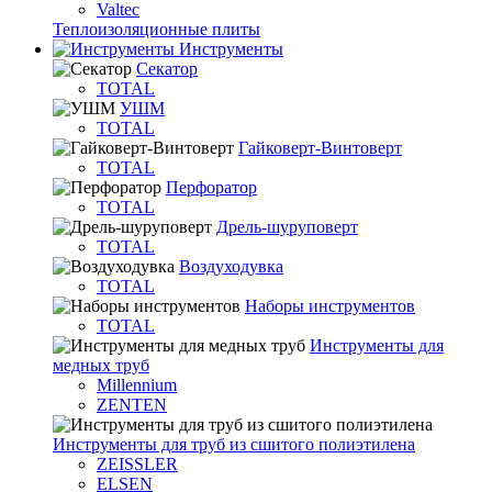
Valtec
Теплоизоляционные плиты
Инструменты
Секатор
TOTAL
УШМ
TOTAL
Гайковерт-Винтоверт
TOTAL
Перфоратор
TOTAL
Дрель-шуруповерт
TOTAL
Воздуходувка
TOTAL
Наборы инструментов
TOTAL
Инструменты для
медных труб
Millennium
ZENTEN
Инструменты для труб из сшитого полиэтилена
ZEISSLER
ELSEN