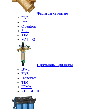
Фильтры сетчатые
FAR
Itap
Oventrop
Stout
TIM
VALTEC
Промывные фильтры
BWT
FAR
Honeywell
TIM
ICMA
ZEISSLER