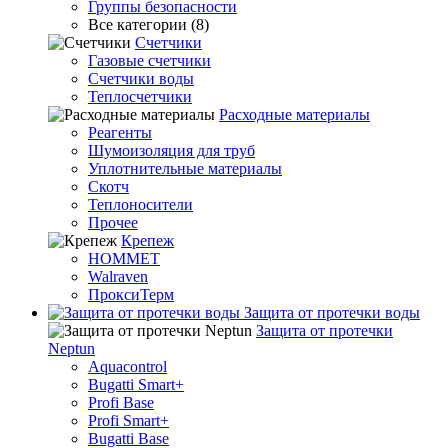
Группы безопасности
Все категории (8)
Счетчики
Газовые счетчики
Счетчики воды
Теплосчетчики
Расходные материалы
Реагенты
Шумоизоляция для труб
Уплотнительные материалы
Скотч
Теплоносители
Прочее
Крепеж
HOMMET
Walraven
ПроксиТерм
Защита от протечки воды
Защита от протечки
Neptun
Aquacontrol
Bugatti Smart+
Profi Base
Profi Smart+
Bugatti Base