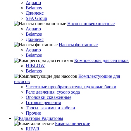
Aquario
Belamos
Джилекс
SFA Group
Насосы поверхностные
Aquario
Belamos
Джилекс
Насосы фонтанные
Aquario
Belamos
Компрессоры для септиков
HIBLOW
Belamos
Комплектующие для
насосов
Частотные преобразователи, пусковые блоки
Реле давления, сухого хода
Оголовки скваженные
Готовые решения
Тросы, зажимы и кабели
Прочие
Радиаторы
Биметаллические
RIFAR