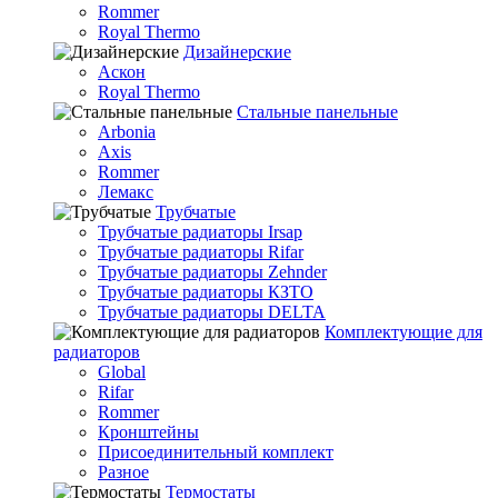
Rommer
Royal Thermo
Дизайнерские
Аскон
Royal Thermo
Стальные панельные
Arbonia
Axis
Rommer
Лемакс
Трубчатые
Трубчатые радиаторы Irsap
Трубчатые радиаторы Rifar
Трубчатые радиаторы Zehnder
Трубчатые радиаторы КЗТО
Трубчатые радиаторы DELTA
Комплектующие для
радиаторов
Global
Rifar
Rommer
Кронштейны
Присоединительный комплект
Разное
Термостаты