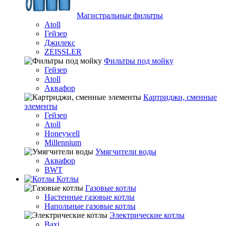
Магистральные фильтры
Atoll
Гейзер
Джилекс
ZEISSLER
Фильтры под мойку
Гейзер
Atoll
Аквафор
Картриджи, сменные
элементы
Гейзер
Atoll
Honeywell
Millennium
Умягчители воды
Аквафор
BWT
Котлы
Гaзовые котлы
Настенные газовые котлы
Напольные газовые котлы
Электрические котлы
Baxi