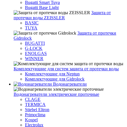
Bugatti Smart Tuya
Bugatti Base Light
Защита от
протечки воды ZEISSLER
BASIC
TUYA
Защита от протечки
Gidrolock
BUGATTI
G-LOCK
ENOLGAS
WINNER
Комплектующие для систем защита от протечки воды
Комплектующие для Neptun
Комплектующие для Gidrolock
Водонагреватели
Водонагреватeли электрические проточные
CLAGE
TERMICA
Stiebel Eltron
Primoclima
Kospel
Electrolux