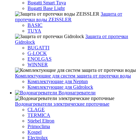
Bugatti Smart Tuya
Bugatti Base Light
Защита от
протечки воды ZEISSLER
BASIC
TUYA
Защита от протечки
Gidrolock
BUGATTI
G-LOCK
ENOLGAS
WINNER
Комплектующие для систем защита от протечки воды
Комплектующие для Neptun
Комплектующие для Gidrolock
Водонагреватели
Водонагреватeли электрические проточные
CLAGE
TERMICA
Stiebel Eltron
Primoclima
Kospel
Electrolux