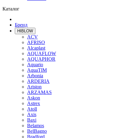
Каталог
Бренд
HIBLOW
ACV
AFRISO
Alcaplast
AQUAFLOW
AQUAPHOR
Aquario
AquaTIM
Arbonia
ARDERIA
Ariston
ARZAMAS
Askon
Astrex
Atoll
Axis
Baxi
Belamos
BelBagno
Bradford