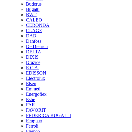
Buderus
Bugatti
BWT
CALEO
CERONDA
CLAGE
DAB
Danfoss
De Dietrich
DELTA
DIXIS
Drazice
E.C.A.
EDISSON
Electrolux
Elsen
Emmeti
Energoflex
Esbe
FAR
FAVORIT
FEDERICA BUGATTI
Fengbao
Ferroli
Flamco