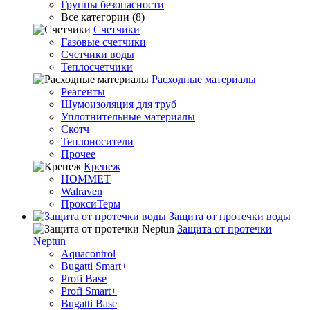
Группы безопасности
Все категории (8)
Счетчики
Газовые счетчики
Счетчики воды
Теплосчетчики
Расходные материалы
Реагенты
Шумоизоляция для труб
Уплотнительные материалы
Скотч
Теплоносители
Прочее
Крепеж
HOMMET
Walraven
ПроксиТерм
Защита от протечки воды
Защита от протечки
Neptun
Aquacontrol
Bugatti Smart+
Profi Base
Profi Smart+
Bugatti Base