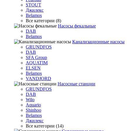
STOUT
Джилекс
Belamos
Все категории (8)
Насосы фекальные
DAB
Belamos
Канализационные насосы
GRUNDFOS
DAB
SFA Group
AQUATIM
ELSEN
Belamos
VANDJORD
Насосные станции
GRUNDFOS
DAB
Wilo
Aquario
Shinhoo
Belamos
Джилекс
Все категории (14)