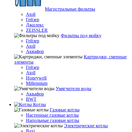
Магистральные фильтры
Atoll
Гейзер
Джилекс
ZEISSLER
Фильтры под мойку
Гейзер
Atoll
Аквафор
Картриджи, сменные
элементы
Гейзер
Atoll
Honeywell
Millennium
Умягчители воды
Аквафор
BWT
Котлы
Гaзовые котлы
Настенные газовые котлы
Напольные газовые котлы
Электрические котлы
Baxi