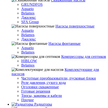
Скважинные насосы
GRUNDFOS
Aquario
Belamos
Джилекс
SFA Group
Насосы поверхностные
Aquario
Belamos
Джилекс
Насосы фонтанные
Aquario
Belamos
Компрессоры для септиков
HIBLOW
Belamos
Комплектующие для
насосов
Частотные преобразователи, пусковые блоки
Реле давления, сухого хода
Оголовки скваженные
Готовые решения
Тросы, зажимы и кабели
Прочие
Радиаторы