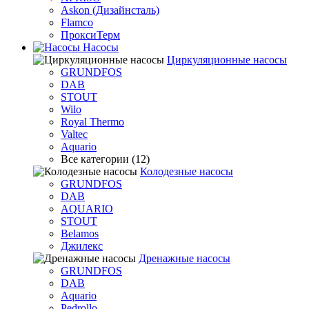
Askon (Дизайнсталь)
Flamco
ПроксиТерм
Насосы
Циркуляционные насосы
GRUNDFOS
DAB
STOUT
Wilo
Royal Thermo
Valtec
Aquario
Все категории (12)
Колодезные насосы
GRUNDFOS
DAB
AQUARIO
STOUT
Belamos
Джилекс
Дренажные насосы
GRUNDFOS
DAB
Aquario
Pedrollo