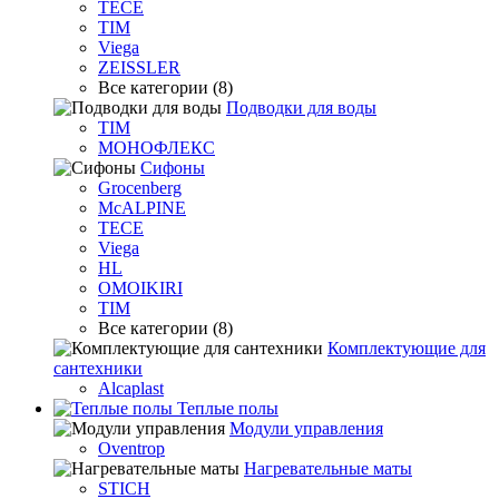
TECE
TIM
Viega
ZEISSLER
Все категории (8)
Подводки для воды
TIM
МОНОФЛЕКС
Сифоны
Grocenberg
McALPINE
TECE
Viega
HL
OMOIKIRI
TIM
Все категории (8)
Комплектующие для
сантехники
Alcaplast
Теплые полы
Модули управления
Oventrop
Нагревательные маты
STICH