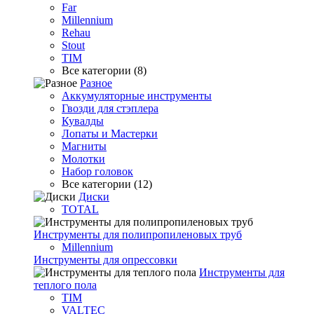
Far
Millennium
Rehau
Stout
TIM
Все категории (8)
Разное
Аккумуляторные инструменты
Гвозди для стэплера
Кувалды
Лопаты и Мастерки
Магниты
Молотки
Набор головок
Все категории (12)
Диски
TOTAL
Инструменты для полипропиленовых труб
Millennium
Инструменты для опрессовки
Инструменты для
теплого пола
TIM
VALTEC