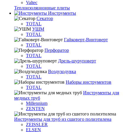
Valtec
Теплоизоляционные плиты
Инструменты
Секатор
TOTAL
УШМ
TOTAL
Гайковерт-Винтоверт
TOTAL
Перфоратор
TOTAL
Дрель-шуруповерт
TOTAL
Воздуходувка
TOTAL
Наборы инструментов
TOTAL
Инструменты для
медных труб
Millennium
ZENTEN
Инструменты для труб из сшитого полиэтилена
ZEISSLER
ELSEN