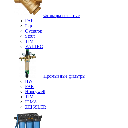
Фильтры сетчатые
FAR
Itap
Oventrop
Stout
TIM
VALTEC
Промывные фильтры
BWT
FAR
Honeywell
TIM
ICMA
ZEISSLER