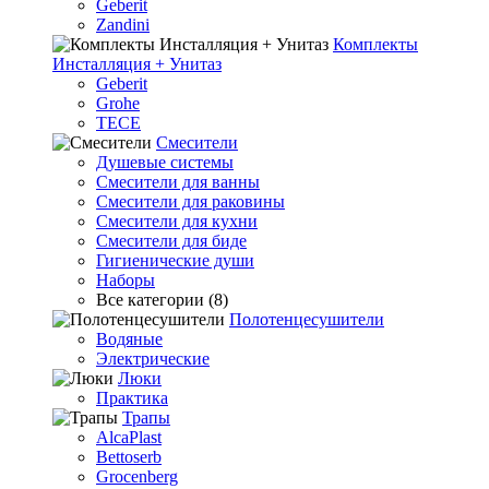
Geberit
Zandini
Комплекты
Инсталляция + Унитаз
Geberit
Grohe
TECE
Смесители
Душевые системы
Смесители для ванны
Смесители для раковины
Смесители для кухни
Смесители для биде
Гигиенические души
Наборы
Все категории (8)
Полотенцесушители
Водяные
Электрические
Люки
Практика
Трапы
AlcaPlast
Bettoserb
Grocenberg