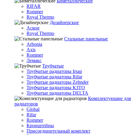
Биметаллические
RIFAR
Rommer
Royal Thermo
Дизайнерские
Аскон
Royal Thermo
Стальные панельные
Arbonia
Axis
Rommer
Лемакс
Трубчатые
Трубчатые радиаторы Irsap
Трубчатые радиаторы Rifar
Трубчатые радиаторы Zehnder
Трубчатые радиаторы КЗТО
Трубчатые радиаторы DELTA
Комплектующие для
радиаторов
Global
Rifar
Rommer
Кронштейны
Присоединительный комплект