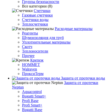
Группы безопасности
Все категории (8)
Счетчики
Газовые счетчики
Счетчики воды
Теплосчетчики
Расходные материалы
Реагенты
Шумоизоляция для труб
Уплотнительные материалы
Скотч
Теплоносители
Прочее
Крепеж
HOMMET
Walraven
ПроксиТерм
Защита от протечки воды
Защита от протечки
Neptun
Aquacontrol
Bugatti Smart+
Profi Base
Profi Smart+
Bugatti Base