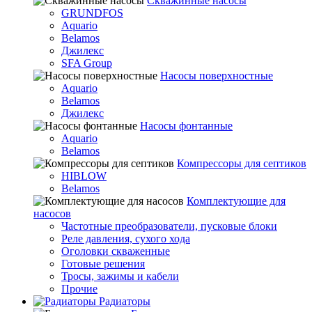
Скважинные насосы
GRUNDFOS
Aquario
Belamos
Джилекс
SFA Group
Насосы поверхностные
Aquario
Belamos
Джилекс
Насосы фонтанные
Aquario
Belamos
Компрессоры для септиков
HIBLOW
Belamos
Комплектующие для
насосов
Частотные преобразователи, пусковые блоки
Реле давления, сухого хода
Оголовки скваженные
Готовые решения
Тросы, зажимы и кабели
Прочие
Радиаторы