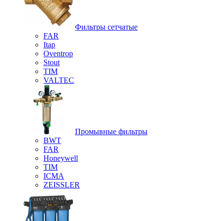
Фильтры сетчатые
FAR
Itap
Oventrop
Stout
TIM
VALTEC
Промывные фильтры
BWT
FAR
Honeywell
TIM
ICMA
ZEISSLER