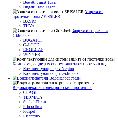
Bugatti Smart Tuya
Bugatti Base Light
Защита от
протечки воды ZEISSLER
BASIC
TUYA
Защита от протечки
Gidrolock
BUGATTI
G-LOCK
ENOLGAS
WINNER
Комплектующие для систем защита от протечки воды
Комплектующие для Neptun
Комплектующие для Gidrolock
Водонагреватели
Водонагреватeли электрические проточные
CLAGE
TERMICA
Stiebel Eltron
Primoclima
Kospel
Electrolux