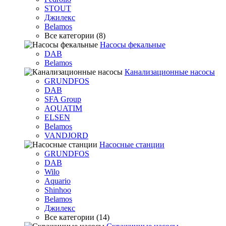
STOUT
Джилекс
Belamos
Все категории (8)
Насосы фекальные
DAB
Belamos
Канализационные насосы
GRUNDFOS
DAB
SFA Group
AQUATIM
ELSEN
Belamos
VANDJORD
Насосные станции
GRUNDFOS
DAB
Wilo
Aquario
Shinhoo
Belamos
Джилекс
Все категории (14)