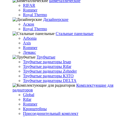
Биметаллические
RIFAR
Rommer
Royal Thermo
Дизайнерские
Аскон
Royal Thermo
Стальные панельные
Arbonia
Axis
Rommer
Лемакс
Трубчатые
Трубчатые радиаторы Irsap
Трубчатые радиаторы Rifar
Трубчатые радиаторы Zehnder
Трубчатые радиаторы КЗТО
Трубчатые радиаторы DELTA
Комплектующие для
радиаторов
Global
Rifar
Rommer
Кронштейны
Присоединительный комплект