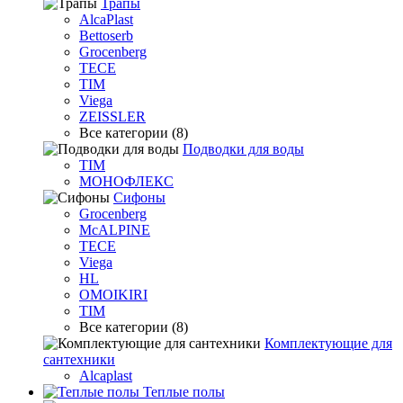
Трапы
AlcaPlast
Bettoserb
Grocenberg
TECE
TIM
Viega
ZEISSLER
Все категории (8)
Подводки для воды
TIM
МОНОФЛЕКС
Сифоны
Grocenberg
McALPINE
TECE
Viega
HL
OMOIKIRI
TIM
Все категории (8)
Комплектующие для
сантехники
Alcaplast
Теплые полы