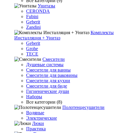
Все категории (9)
Унитазы
CERONDA
Fubini
Geberit
Zandini
Комплекты
Инсталляция + Унитаз
Geberit
Grohe
TECE
Смесители
Душевые системы
Смесители для ванны
Смесители для раковины
Смесители для кухни
Смесители для биде
Гигиенические души
Наборы
Все категории (8)
Полотенцесушители
Водяные
Электрические
Люки
Практика