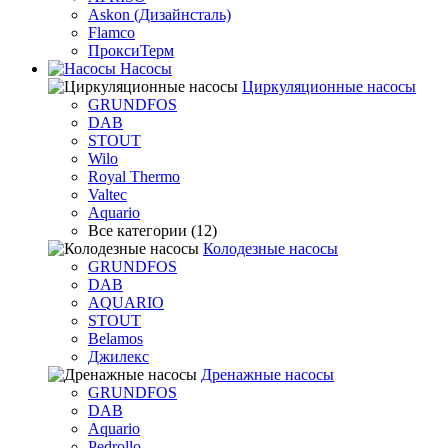
Askon (Дизайнсталь)
Flamco
ПроксиТерм
Насосы
Циркуляционные насосы
GRUNDFOS
DAB
STOUT
Wilo
Royal Thermo
Valtec
Aquario
Все категории (12)
Колодезные насосы
GRUNDFOS
DAB
AQUARIO
STOUT
Belamos
Джилекс
Дренажные насосы
GRUNDFOS
DAB
Aquario
Pedrollo