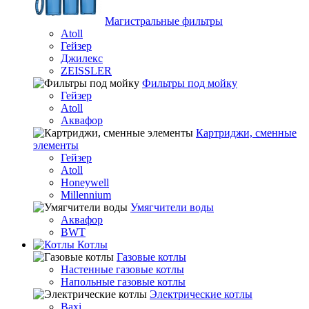
Магистральные фильтры
Atoll
Гейзер
Джилекс
ZEISSLER
Фильтры под мойку
Гейзер
Atoll
Аквафор
Картриджи, сменные
элементы
Гейзер
Atoll
Honeywell
Millennium
Умягчители воды
Аквафор
BWT
Котлы
Гaзовые котлы
Настенные газовые котлы
Напольные газовые котлы
Электрические котлы
Baxi