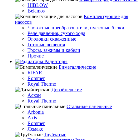
HIBLOW
Belamos
Комплектующие для
насосов
Частотные преобразователи, пусковые блоки
Реле давления, сухого хода
Оголовки скваженные
Готовые решения
Тросы, зажимы и кабели
Прочие
Радиаторы
Биметаллические
RIFAR
Rommer
Royal Thermo
Дизайнерские
Аскон
Royal Thermo
Стальные панельные
Arbonia
Axis
Rommer
Лемакс
Трубчатые