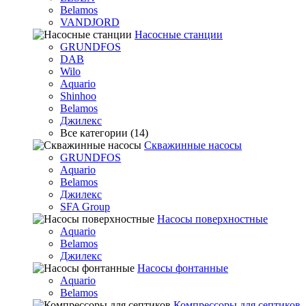
Belamos
VANDJORD
Насосные станции
GRUNDFOS
DAB
Wilo
Aquario
Shinhoo
Belamos
Джилекс
Все категории (14)
Скважинные насосы
GRUNDFOS
Aquario
Belamos
Джилекс
SFA Group
Насосы поверхностные
Aquario
Belamos
Джилекс
Насосы фонтанные
Aquario
Belamos
Компрессоры для септиков