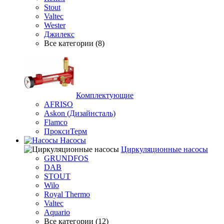
Stout
Valtec
Wester
Джилекс
Все категории (8)
Комплектующие
AFRISO
Askon (Дизайнсталь)
Flamco
ПроксиТерм
Насосы
Циркуляционные насосы
GRUNDFOS
DAB
STOUT
Wilo
Royal Thermo
Valtec
Aquario
Все категории (12)