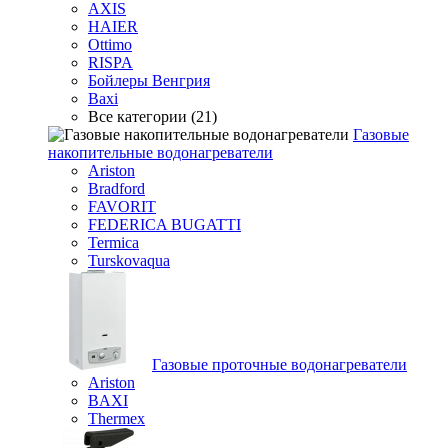
AXIS
HAIER
Ottimo
RISPA
Бойлеры Венгрия
Baxi
Все категории (21)
Газовые
накопительные водонагреватели
Ariston
Bradford
FAVORIT
FEDERICA BUGATTI
Termica
Turskovaqua
Газовые проточные водонагреватели
Ariston
BAXI
Thermex