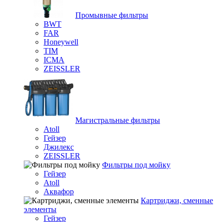
Промывные фильтры
BWT
FAR
Honeywell
TIM
ICMA
ZEISSLER
Магистральные фильтры
Atoll
Гейзер
Джилекс
ZEISSLER
Фильтры под мойку
Гейзер
Atoll
Аквафор
Картриджи, сменные
элементы
Гейзер