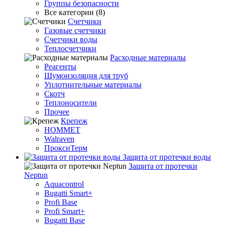
Группы безопасности
Все категории (8)
Счетчики
Газовые счетчики
Счетчики воды
Теплосчетчики
Расходные материалы
Реагенты
Шумоизоляция для труб
Уплотнительные материалы
Скотч
Теплоносители
Прочее
Крепеж
HOMMET
Walraven
ПроксиТерм
Защита от протечки воды
Защита от протечки
Neptun
Aquacontrol
Bugatti Smart+
Profi Base
Profi Smart+
Bugatti Base