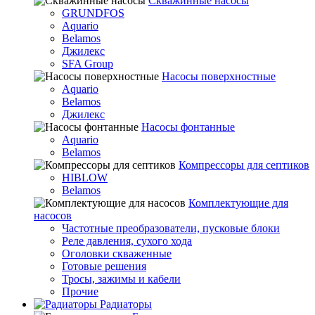
Скважинные насосы
GRUNDFOS
Aquario
Belamos
Джилекс
SFA Group
Насосы поверхностные
Aquario
Belamos
Джилекс
Насосы фонтанные
Aquario
Belamos
Компрессоры для септиков
HIBLOW
Belamos
Комплектующие для
насосов
Частотные преобразователи, пусковые блоки
Реле давления, сухого хода
Оголовки скваженные
Готовые решения
Тросы, зажимы и кабели
Прочие
Радиаторы