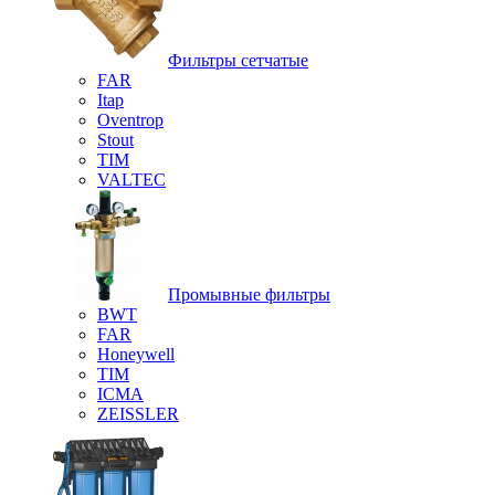
Фильтры сетчатые
FAR
Itap
Oventrop
Stout
TIM
VALTEC
Промывные фильтры
BWT
FAR
Honeywell
TIM
ICMA
ZEISSLER