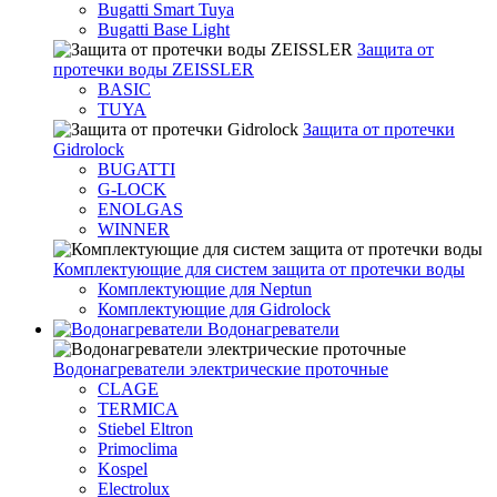
Bugatti Smart Tuya
Bugatti Base Light
Защита от
протечки воды ZEISSLER
BASIC
TUYA
Защита от протечки
Gidrolock
BUGATTI
G-LOCK
ENOLGAS
WINNER
Комплектующие для систем защита от протечки воды
Комплектующие для Neptun
Комплектующие для Gidrolock
Водонагреватели
Водонагреватeли электрические проточные
CLAGE
TERMICA
Stiebel Eltron
Primoclima
Kospel
Electrolux