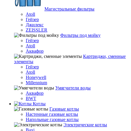
Магистральные фильтры
Atoll
Гейзер
Джилекс
ZEISSLER
Фильтры под мойку
Гейзер
Atoll
Аквафор
Картриджи, сменные
элементы
Гейзер
Atoll
Honeywell
Millennium
Умягчители воды
Аквафор
BWT
Котлы
Гaзовые котлы
Настенные газовые котлы
Напольные газовые котлы
Электрические котлы
Baxi