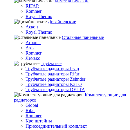
Биметаллические
RIFAR
Rommer
Royal Thermo
Дизайнерские
Аскон
Royal Thermo
Стальные панельные
Arbonia
Axis
Rommer
Лемакс
Трубчатые
Трубчатые радиаторы Irsap
Трубчатые радиаторы Rifar
Трубчатые радиаторы Zehnder
Трубчатые радиаторы КЗТО
Трубчатые радиаторы DELTA
Комплектующие для
радиаторов
Global
Rifar
Rommer
Кронштейны
Присоединительный комплект