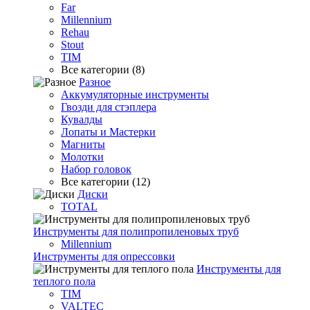
Far
Millennium
Rehau
Stout
TIM
Все категории (8)
Разное
Аккумуляторные инструменты
Гвозди для стэплера
Кувалды
Лопаты и Мастерки
Магниты
Молотки
Набор головок
Все категории (12)
Диски
TOTAL
Инструменты для полипропиленовых труб
Millennium
Инструменты для опрессовки
Инструменты для
теплого пола
TIM
VALTEC