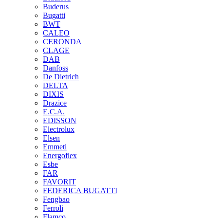
Buderus
Bugatti
BWT
CALEO
CERONDA
CLAGE
DAB
Danfoss
De Dietrich
DELTA
DIXIS
Drazice
E.C.A.
EDISSON
Electrolux
Elsen
Emmeti
Energoflex
Esbe
FAR
FAVORIT
FEDERICA BUGATTI
Fengbao
Ferroli
Flamco