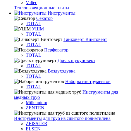
Valtec
Теплоизоляционные плиты
Инструменты
Секатор
TOTAL
УШМ
TOTAL
Гайковерт-Винтоверт
TOTAL
Перфоратор
TOTAL
Дрель-шуруповерт
TOTAL
Воздуходувка
TOTAL
Наборы инструментов
TOTAL
Инструменты для
медных труб
Millennium
ZENTEN
Инструменты для труб из сшитого полиэтилена
ZEISSLER
ELSEN