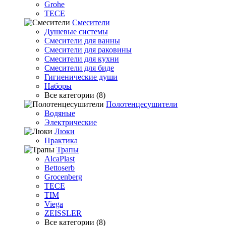
Grohe
TECE
Смесители
Душевые системы
Смесители для ванны
Смесители для раковины
Смесители для кухни
Смесители для биде
Гигиенические души
Наборы
Все категории (8)
Полотенцесушители
Водяные
Электрические
Люки
Практика
Трапы
AlcaPlast
Bettoserb
Grocenberg
TECE
TIM
Viega
ZEISSLER
Все категории (8)