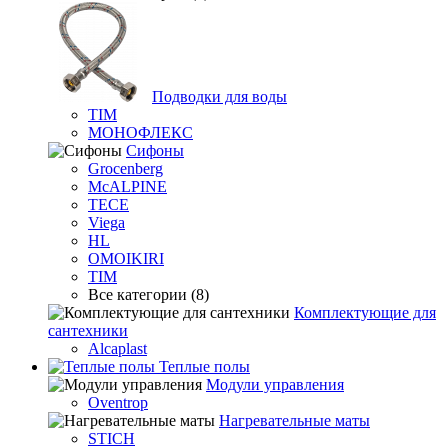
Подводки для воды
TIM
МОНОФЛЕКС
Сифоны
Grocenberg
McALPINE
TECE
Viega
HL
OMOIKIRI
TIM
Все категории (8)
Комплектующие для
сантехники
Alcaplast
Теплые полы
Модули управления
Oventrop
Нагревательные маты
STICH