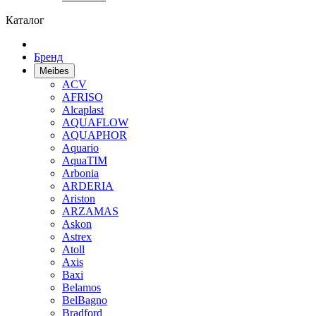
Каталог
Бренд
Meibes
ACV
AFRISO
Alcaplast
AQUAFLOW
AQUAPHOR
Aquario
AquaTIM
Arbonia
ARDERIA
Ariston
ARZAMAS
Askon
Astrex
Atoll
Axis
Baxi
Belamos
BelBagno
Bradford