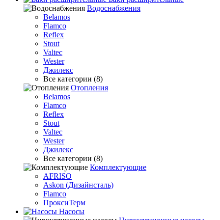
Водоснабжения
Belamos
Flamco
Reflex
Stout
Valtec
Wester
Джилекс
Все категории (8)
Отопления
Belamos
Flamco
Reflex
Stout
Valtec
Wester
Джилекс
Все категории (8)
Комплектующие
AFRISO
Askon (Дизайнсталь)
Flamco
ПроксиТерм
Насосы