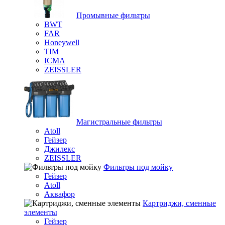
Промывные фильтры
BWT
FAR
Honeywell
TIM
ICMA
ZEISSLER
Магистральные фильтры
Atoll
Гейзер
Джилекс
ZEISSLER
Фильтры под мойку
Гейзер
Atoll
Аквафор
Картриджи, сменные
элементы
Гейзер