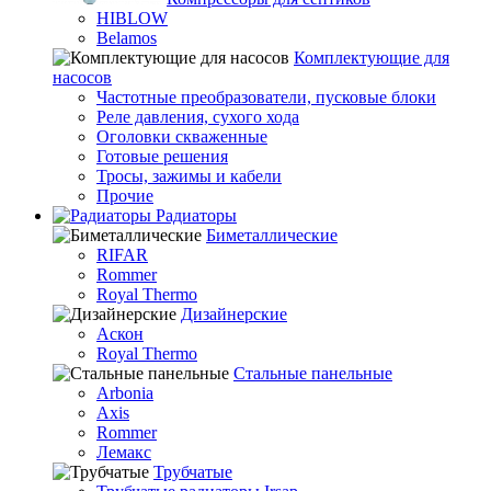
HIBLOW
Belamos
Комплектующие для
насосов
Частотные преобразователи, пусковые блоки
Реле давления, сухого хода
Оголовки скваженные
Готовые решения
Тросы, зажимы и кабели
Прочие
Радиаторы
Биметаллические
RIFAR
Rommer
Royal Thermo
Дизайнерские
Аскон
Royal Thermo
Стальные панельные
Arbonia
Axis
Rommer
Лемакс
Трубчатые