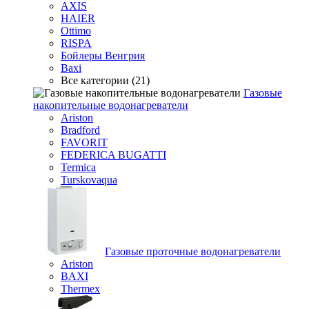
AXIS
HAIER
Ottimo
RISPA
Бойлеры Венгрия
Baxi
Все категории (21)
Газовые
накопительные водонагреватели
Ariston
Bradford
FAVORIT
FEDERICA BUGATTI
Termica
Turskovaqua
Газовые проточные водонагреватели
Ariston
BAXI
Thermex