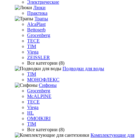
Электрические
Люки
Практика
Трапы
AlcaPlast
Bettoserb
Grocenberg
TECE
TIM
Viega
ZEISSLER
Все категории (8)
Подводки для воды
TIM
МОНОФЛЕКС
Сифоны
Grocenberg
McALPINE
TECE
Viega
HL
OMOIKIRI
TIM
Все категории (8)
Комплектующие для