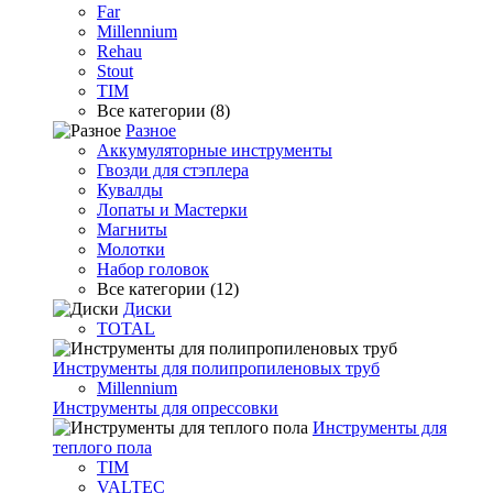
Far
Millennium
Rehau
Stout
TIM
Все категории (8)
Разное
Аккумуляторные инструменты
Гвозди для стэплера
Кувалды
Лопаты и Мастерки
Магниты
Молотки
Набор головок
Все категории (12)
Диски
TOTAL
Инструменты для полипропиленовых труб
Millennium
Инструменты для опрессовки
Инструменты для
теплого пола
TIM
VALTEC