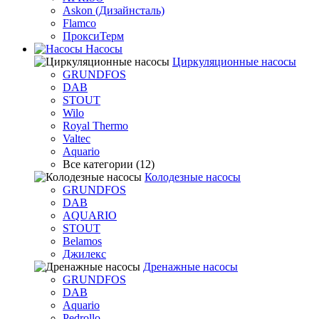
Askon (Дизайнсталь)
Flamco
ПроксиТерм
Насосы
Циркуляционные насосы
GRUNDFOS
DAB
STOUT
Wilo
Royal Thermo
Valtec
Aquario
Все категории (12)
Колодезные насосы
GRUNDFOS
DAB
AQUARIO
STOUT
Belamos
Джилекс
Дренажные насосы
GRUNDFOS
DAB
Aquario
Pedrollo