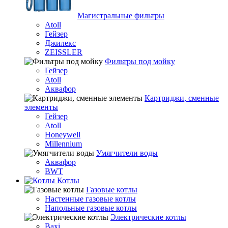
Магистральные фильтры
Atoll
Гейзер
Джилекс
ZEISSLER
Фильтры под мойку
Гейзер
Atoll
Аквафор
Картриджи, сменные
элементы
Гейзер
Atoll
Honeywell
Millennium
Умягчители воды
Аквафор
BWT
Котлы
Гaзовые котлы
Настенные газовые котлы
Напольные газовые котлы
Электрические котлы
Baxi