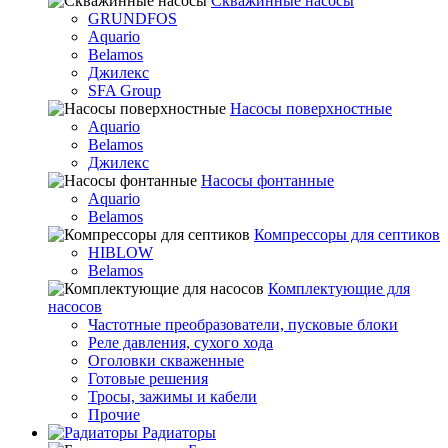
Скважинные насосы
GRUNDFOS
Aquario
Belamos
Джилекс
SFA Group
Насосы поверхностные
Aquario
Belamos
Джилекс
Насосы фонтанные
Aquario
Belamos
Компрессоры для септиков
HIBLOW
Belamos
Комплектующие для
насосов
Частотные преобразователи, пусковые блоки
Реле давления, сухого хода
Оголовки скваженные
Готовые решения
Тросы, зажимы и кабели
Прочие
Радиаторы