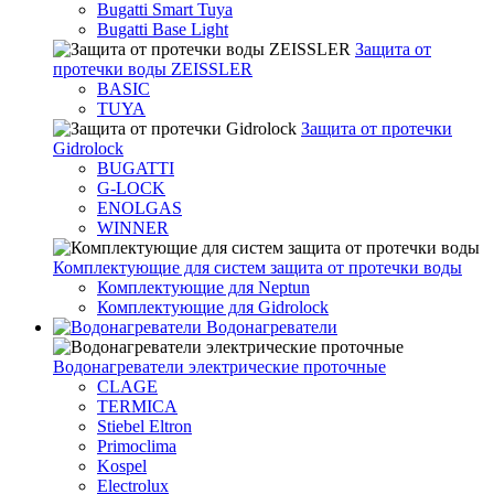
Bugatti Smart Tuya
Bugatti Base Light
Защита от
протечки воды ZEISSLER
BASIC
TUYA
Защита от протечки
Gidrolock
BUGATTI
G-LOCK
ENOLGAS
WINNER
Комплектующие для систем защита от протечки воды
Комплектующие для Neptun
Комплектующие для Gidrolock
Водонагреватели
Водонагреватeли электрические проточные
CLAGE
TERMICA
Stiebel Eltron
Primoclima
Kospel
Electrolux