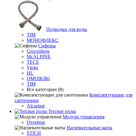
Подводки для воды
TIM
МОНОФЛЕКС
Сифоны
Grocenberg
McALPINE
TECE
Viega
HL
OMOIKIRI
TIM
Все категории (8)
Комплектующие для
сантехники
Alcaplast
Теплые полы
Модули управления
Oventrop
Нагревательные маты
STICH