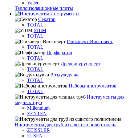
Valtec
Теплоизоляционные плиты
Инструменты
Секатор
TOTAL
УШМ
TOTAL
Гайковерт-Винтоверт
TOTAL
Перфоратор
TOTAL
Дрель-шуруповерт
TOTAL
Воздуходувка
TOTAL
Наборы инструментов
TOTAL
Инструменты для
медных труб
Millennium
ZENTEN
Инструменты для труб из сшитого полиэтилена
ZEISSLER
ELSEN