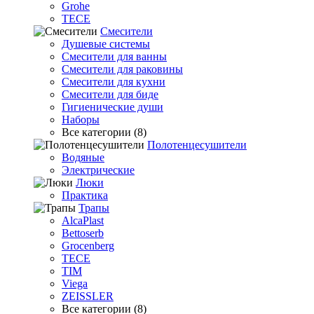
Grohe
TECE
Смесители
Душевые системы
Смесители для ванны
Смесители для раковины
Смесители для кухни
Смесители для биде
Гигиенические души
Наборы
Все категории (8)
Полотенцесушители
Водяные
Электрические
Люки
Практика
Трапы
AlcaPlast
Bettoserb
Grocenberg
TECE
TIM
Viega
ZEISSLER
Все категории (8)