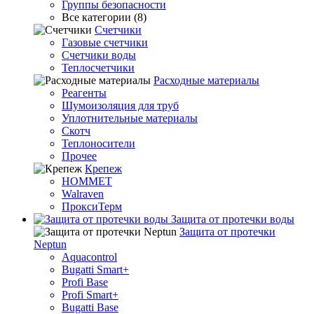
Группы безопасности
Все категории (8)
Счетчики
Газовые счетчики
Счетчики воды
Теплосчетчики
Расходные материалы
Реагенты
Шумоизоляция для труб
Уплотнительные материалы
Скотч
Теплоносители
Прочее
Крепеж
HOMMET
Walraven
ПроксиТерм
Защита от протечки воды
Защита от протечки
Neptun
Aquacontrol
Bugatti Smart+
Profi Base
Profi Smart+
Bugatti Base