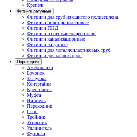
Крепеж
Фитинги латунные
Фитинги для труб из сшитого полиэтилена
Фитинги полипропиленовые
Фитинги ПНД
Фитинги из нержавеющей стали
Фитинги канализационные
Фитинги латунные
Фитинги для металлопластиковых труб
Фитинги для коллекторов
Переходник
Американка
Бочонок
Заглушка
Контргайка
Крестовина
Муфта
Ниппель
Переходник
Сгон
Тройник
Угольник
Удлинитель
Футорка