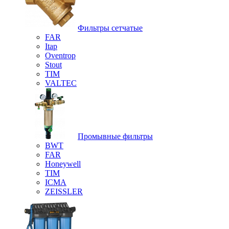
Фильтры сетчатые
FAR
Itap
Oventrop
Stout
TIM
VALTEC
Промывные фильтры
BWT
FAR
Honeywell
TIM
ICMA
ZEISSLER