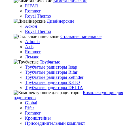
Биметаллические
RIFAR
Rommer
Royal Thermo
Дизайнерские
Аскон
Royal Thermo
Стальные панельные
Arbonia
Axis
Rommer
Лемакс
Трубчатые
Трубчатые радиаторы Irsap
Трубчатые радиаторы Rifar
Трубчатые радиаторы Zehnder
Трубчатые радиаторы КЗТО
Трубчатые радиаторы DELTA
Комплектующие для
радиаторов
Global
Rifar
Rommer
Кронштейны
Присоединительный комплект