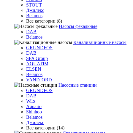
STOUT
Джилекс
Belamos
Все категории (8)
Насосы фекальные
DAB
Belamos
Канализационные насосы
GRUNDFOS
DAB
SFA Group
AQUATIM
ELSEN
Belamos
VANDJORD
Насосные станции
GRUNDFOS
DAB
Wilo
Aquario
Shinhoo
Belamos
Джилекс
Все категории (14)