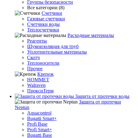
Группы безопасности
Все категории (8)
Счетчики
Газовые счетчики
Счетчики воды
Теплосчетчики
Расходные материалы
Реагенты
Шумоизоляция для труб
Уплотнительные материалы
Скотч
Теплоносители
Прочее
Крепеж
HOMMET
Walraven
ПроксиТерм
Защита от протечки воды
Защита от протечки
Neptun
Aquacontrol
Bugatti Smart+
Profi Base
Profi Smart+
Bugatti Base