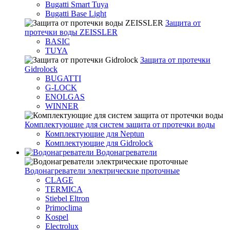
Bugatti Smart Tuya
Bugatti Base Light
Защита от
протечки воды ZEISSLER
BASIC
TUYA
Защита от протечки
Gidrolock
BUGATTI
G-LOCK
ENOLGAS
WINNER
Комплектующие для систем защита от протечки воды
Комплектующие для Neptun
Комплектующие для Gidrolock
Водонагреватели
Водонагреватeли электрические проточные
CLAGE
TERMICA
Stiebel Eltron
Primoclima
Kospel
Electrolux