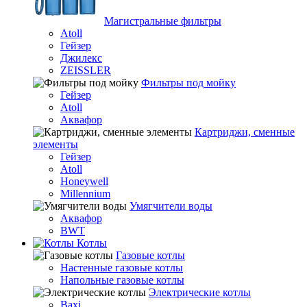
Магистральные фильтры
Atoll
Гейзер
Джилекс
ZEISSLER
Фильтры под мойку
Гейзер
Atoll
Аквафор
Картриджи, сменные
элементы
Гейзер
Atoll
Honeywell
Millennium
Умягчители воды
Аквафор
BWT
Котлы
Гaзовые котлы
Настенные газовые котлы
Напольные газовые котлы
Электрические котлы
Baxi