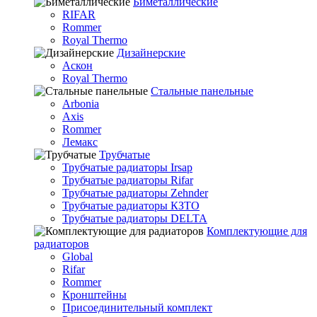
Биметаллические
RIFAR
Rommer
Royal Thermo
Дизайнерские
Аскон
Royal Thermo
Стальные панельные
Arbonia
Axis
Rommer
Лемакс
Трубчатые
Трубчатые радиаторы Irsap
Трубчатые радиаторы Rifar
Трубчатые радиаторы Zehnder
Трубчатые радиаторы КЗТО
Трубчатые радиаторы DELTA
Комплектующие для
радиаторов
Global
Rifar
Rommer
Кронштейны
Присоединительный комплект