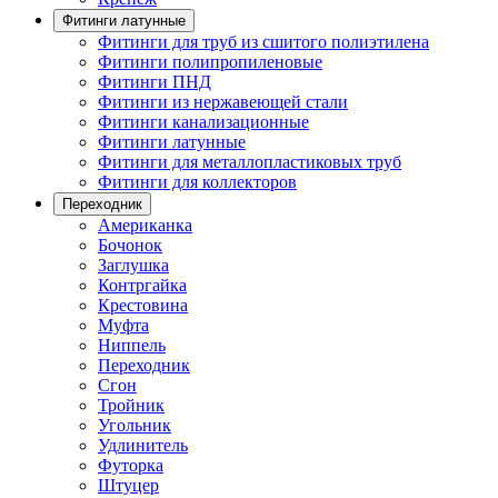
Фитинги латунные
Фитинги для труб из сшитого полиэтилена
Фитинги полипропиленовые
Фитинги ПНД
Фитинги из нержавеющей стали
Фитинги канализационные
Фитинги латунные
Фитинги для металлопластиковых труб
Фитинги для коллекторов
Переходник
Американка
Бочонок
Заглушка
Контргайка
Крестовина
Муфта
Ниппель
Переходник
Сгон
Тройник
Угольник
Удлинитель
Футорка
Штуцер