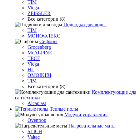
TIM
Viega
ZEISSLER
Все категории (8)
Подводки для воды
TIM
МОНОФЛЕКС
Сифоны
Grocenberg
McALPINE
TECE
Viega
HL
OMOIKIRI
TIM
Все категории (8)
Комплектующие для
сантехники
Alcaplast
Теплые полы
Модули управления
Oventrop
Нагревательные маты
STICH
Valtec