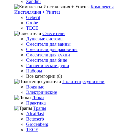
Zandini
Комплекты
Инсталляция + Унитаз
Geberit
Grohe
TECE
Смесители
Душевые системы
Смесители для ванны
Смесители для раковины
Смесители для кухни
Смесители для биде
Гигиенические души
Наборы
Все категории (8)
Полотенцесушители
Водяные
Электрические
Люки
Практика
Трапы
AlcaPlast
Bettoserb
Grocenberg
TECE