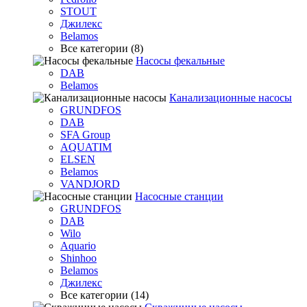
STOUT
Джилекс
Belamos
Все категории (8)
Насосы фекальные
DAB
Belamos
Канализационные насосы
GRUNDFOS
DAB
SFA Group
AQUATIM
ELSEN
Belamos
VANDJORD
Насосные станции
GRUNDFOS
DAB
Wilo
Aquario
Shinhoo
Belamos
Джилекс
Все категории (14)