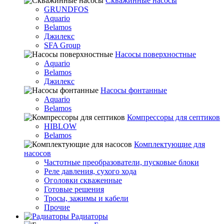
Скважинные насосы
GRUNDFOS
Aquario
Belamos
Джилекс
SFA Group
Насосы поверхностные
Aquario
Belamos
Джилекс
Насосы фонтанные
Aquario
Belamos
Компрессоры для септиков
HIBLOW
Belamos
Комплектующие для
насосов
Частотные преобразователи, пусковые блоки
Реле давления, сухого хода
Оголовки скваженные
Готовые решения
Тросы, зажимы и кабели
Прочие
Радиаторы