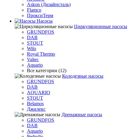
Askon (Дизайнсталь)
Flamco
ПроксиТерм
Насосы
Циркуляционные насосы
GRUNDFOS
DAB
STOUT
Wilo
Royal Thermo
Valtec
Aquario
Все категории (12)
Колодезные насосы
GRUNDFOS
DAB
AQUARIO
STOUT
Belamos
Джилекс
Дренажные насосы
GRUNDFOS
DAB
Aquario
Pedrollo