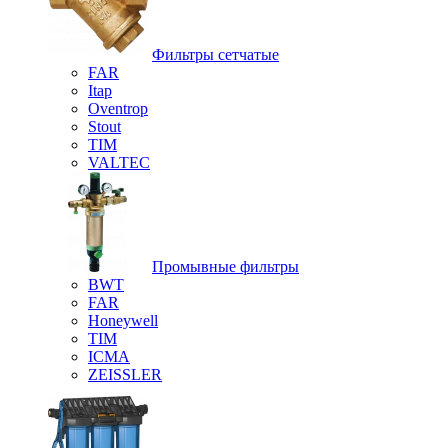
Фильтры сетчатые
FAR
Itap
Oventrop
Stout
TIM
VALTEC
Промывные фильтры
BWT
FAR
Honeywell
TIM
ICMA
ZEISSLER