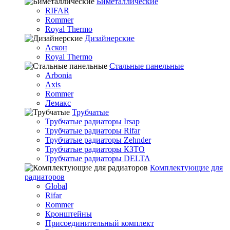
Биметаллические
RIFAR
Rommer
Royal Thermo
Дизайнерские
Аскон
Royal Thermo
Стальные панельные
Arbonia
Axis
Rommer
Лемакс
Трубчатые
Трубчатые радиаторы Irsap
Трубчатые радиаторы Rifar
Трубчатые радиаторы Zehnder
Трубчатые радиаторы КЗТО
Трубчатые радиаторы DELTA
Комплектующие для
радиаторов
Global
Rifar
Rommer
Кронштейны
Присоединительный комплект