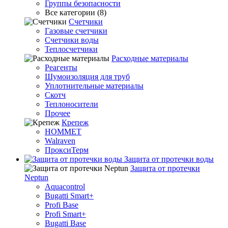
Группы безопасности
Все категории (8)
Счетчики
Газовые счетчики
Счетчики воды
Теплосчетчики
Расходные материалы
Реагенты
Шумоизоляция для труб
Уплотнительные материалы
Скотч
Теплоносители
Прочее
Крепеж
HOMMET
Walraven
ПроксиТерм
Защита от протечки воды
Защита от протечки
Neptun
Aquacontrol
Bugatti Smart+
Profi Base
Profi Smart+
Bugatti Base