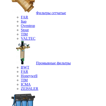
Фильтры сетчатые
FAR
Itap
Oventrop
Stout
TIM
VALTEC
Промывные фильтры
BWT
FAR
Honeywell
TIM
ICMA
ZEISSLER