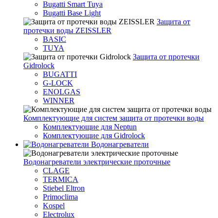
Bugatti Smart Tuya
Bugatti Base Light
Защита от
протечки воды ZEISSLER
BASIC
TUYA
Защита от протечки
Gidrolock
BUGATTI
G-LOCK
ENOLGAS
WINNER
Комплектующие для систем защита от протечки воды
Комплектующие для Neptun
Комплектующие для Gidrolock
Водонагреватели
Водонагреватeли электрические проточные
CLAGE
TERMICA
Stiebel Eltron
Primoclima
Kospel
Electrolux