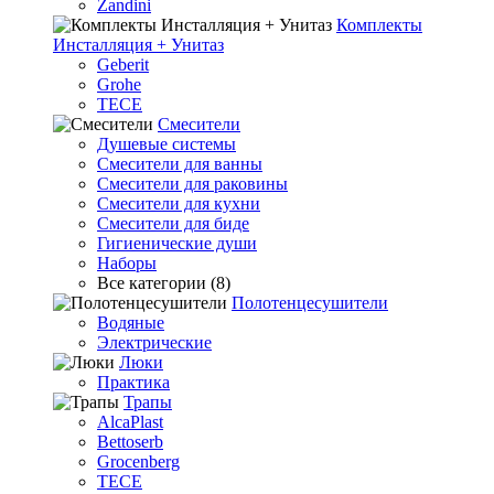
Zandini
Комплекты
Инсталляция + Унитаз
Geberit
Grohe
TECE
Смесители
Душевые системы
Смесители для ванны
Смесители для раковины
Смесители для кухни
Смесители для биде
Гигиенические души
Наборы
Все категории (8)
Полотенцесушители
Водяные
Электрические
Люки
Практика
Трапы
AlcaPlast
Bettoserb
Grocenberg
TECE