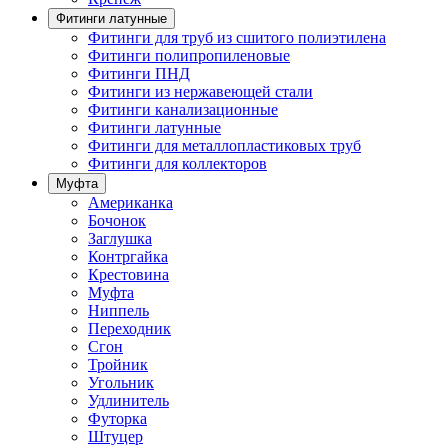
Фитинги латунные
Фитинги для труб из сшитого полиэтилена
Фитинги полипропиленовые
Фитинги ПНД
Фитинги из нержавеющей стали
Фитинги канализационные
Фитинги латунные
Фитинги для металлопластиковых труб
Фитинги для коллекторов
Муфта
Американка
Бочонок
Заглушка
Контргайка
Крестовина
Муфта
Ниппель
Переходник
Сгон
Тройник
Угольник
Удлинитель
Футорка
Штуцер