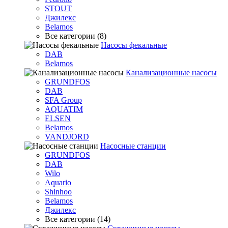
STOUT
Джилекс
Belamos
Все категории (8)
Насосы фекальные
DAB
Belamos
Канализационные насосы
GRUNDFOS
DAB
SFA Group
AQUATIM
ELSEN
Belamos
VANDJORD
Насосные станции
GRUNDFOS
DAB
Wilo
Aquario
Shinhoo
Belamos
Джилекс
Все категории (14)