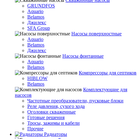
Скважинные насосы
GRUNDFOS
Aquario
Belamos
Джилекс
SFA Group
Насосы поверхностные
Aquario
Belamos
Джилекс
Насосы фонтанные
Aquario
Belamos
Компрессоры для септиков
HIBLOW
Belamos
Комплектующие для
насосов
Частотные преобразователи, пусковые блоки
Реле давления, сухого хода
Оголовки скваженные
Готовые решения
Тросы, зажимы и кабели
Прочие
Радиаторы