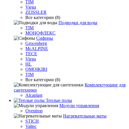
TIM
Viega
ZEISSLER
Все категории (8)
Подводки для воды
TIM
МОНОФЛЕКС
Сифоны
Grocenberg
McALPINE
TECE
Viega
HL
OMOIKIRI
TIM
Все категории (8)
Комплектующие для
сантехники
Alcaplast
Теплые полы
Модули управления
Oventrop
Нагревательные маты
STICH
Valtec