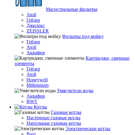
Магистральные фильтры
Atoll
Гейзер
Джилекс
ZEISSLER
Фильтры под мойку
Гейзер
Atoll
Аквафор
Картриджи, сменные
элементы
Гейзер
Atoll
Honeywell
Millennium
Умягчители воды
Аквафор
BWT
Котлы
Гaзовые котлы
Настенные газовые котлы
Напольные газовые котлы
Электрические котлы
Baxi