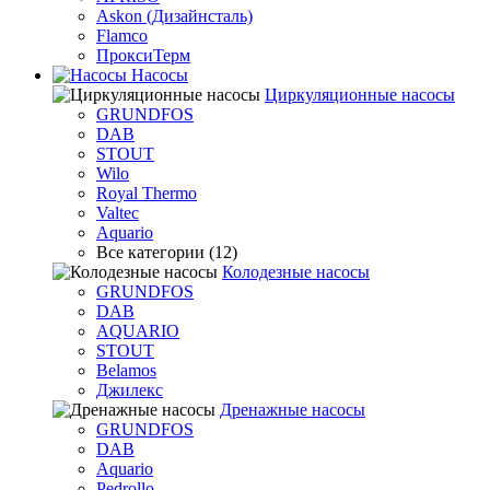
Askon (Дизайнсталь)
Flamco
ПроксиТерм
Насосы
Циркуляционные насосы
GRUNDFOS
DAB
STOUT
Wilo
Royal Thermo
Valtec
Aquario
Все категории (12)
Колодезные насосы
GRUNDFOS
DAB
AQUARIO
STOUT
Belamos
Джилекс
Дренажные насосы
GRUNDFOS
DAB
Aquario
Pedrollo