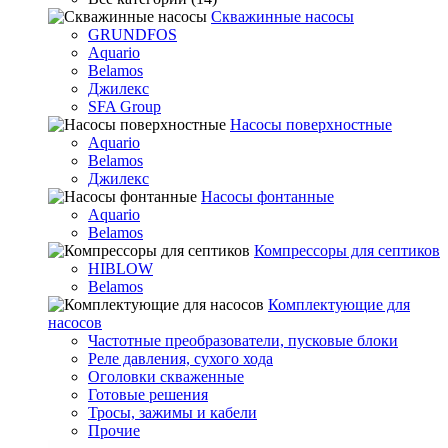
Скважинные насосы
GRUNDFOS
Aquario
Belamos
Джилекс
SFA Group
Насосы поверхностные
Aquario
Belamos
Джилекс
Насосы фонтанные
Aquario
Belamos
Компрессоры для септиков
HIBLOW
Belamos
Комплектующие для
насосов
Частотные преобразователи, пусковые блоки
Реле давления, сухого хода
Оголовки скваженные
Готовые решения
Тросы, зажимы и кабели
Прочие