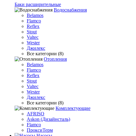
Баки расширительные
Водоснабжения
Belamos
Flamco
Reflex
Stout
Valtec
Wester
Джилекс
Все категории (8)
Отопления
Belamos
Flamco
Reflex
Stout
Valtec
Wester
Джилекс
Все категории (8)
Комплектующие
AFRISO
Askon (Дизайнсталь)
Flamco
ПроксиТерм
Насосы