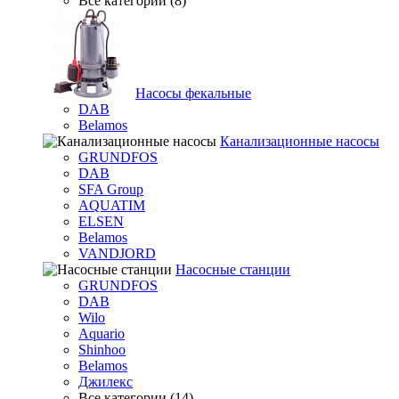
Все категории (8)
Насосы фекальные
DAB
Belamos
Канализационные насосы
GRUNDFOS
DAB
SFA Group
AQUATIM
ELSEN
Belamos
VANDJORD
Насосные станции
GRUNDFOS
DAB
Wilo
Aquario
Shinhoo
Belamos
Джилекс
Все категории (14)