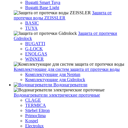
Bugatti Smart Tuya
Bugatti Base Light
Защита от
протечки воды ZEISSLER
BASIC
TUYA
Защита от протечки
Gidrolock
BUGATTI
G-LOCK
ENOLGAS
WINNER
Комплектующие для систем защита от протечки воды
Комплектующие для Neptun
Комплектующие для Gidrolock
Водонагреватели
Водонагреватeли электрические проточные
CLAGE
TERMICA
Stiebel Eltron
Primoclima
Kospel
Electrolux