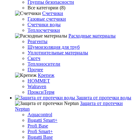
Группы безопасности
Все категории (8)
Счетчики
Газовые счетчики
Счетчики воды
Теплосчетчики
Расходные материалы
Реагенты
Шумоизоляция для труб
Уплотнительные материалы
Скотч
Теплоносители
Прочее
Крепеж
HOMMET
Walraven
ПроксиТерм
Защита от протечки воды
Защита от протечки
Neptun
Aquacontrol
Bugatti Smart+
Profi Base
Profi Smart+
Bugatti Base