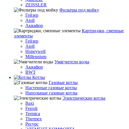
ZEISSLER
Фильтры под мойку
Гейзер
Atoll
Аквафор
Картриджи, сменные
элементы
Гейзер
Atoll
Honeywell
Millennium
Умягчители воды
Аквафор
BWT
Котлы
Гaзовые котлы
Настенные газовые котлы
Напольные газовые котлы
Электрические котлы
Baxi
Ferroli
Termica
Thermex
Ресурс