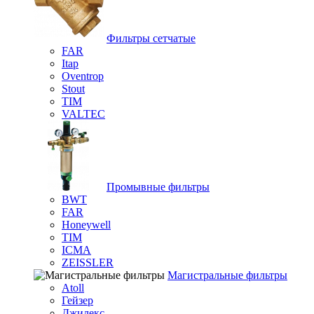
Фильтры сетчатые
FAR
Itap
Oventrop
Stout
TIM
VALTEC
Промывные фильтры
BWT
FAR
Honeywell
TIM
ICMA
ZEISSLER
Магистральные фильтры
Atoll
Гейзер
Джилекс