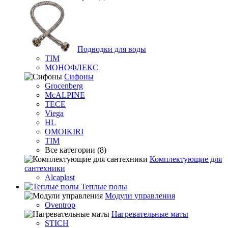
Подводки для воды
TIM
МОНОФЛЕКС
Сифоны
Grocenberg
McALPINE
TECE
Viega
HL
OMOIKIRI
TIM
Все категории (8)
Комплектующие для
сантехники
Alcaplast
Теплые полы
Модули управления
Oventrop
Нагревательные маты
STICH