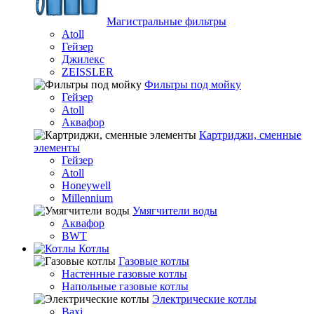
Магистральные фильтры
Atoll
Гейзер
Джилекс
ZEISSLER
Фильтры под мойку
Гейзер
Atoll
Аквафор
Картриджи, сменные
элементы
Гейзер
Atoll
Honeywell
Millennium
Умягчители воды
Аквафор
BWT
Котлы
Гaзовые котлы
Настенные газовые котлы
Напольные газовые котлы
Электрические котлы
Baxi