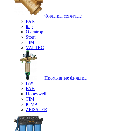
Фильтры сетчатые
FAR
Itap
Oventrop
Stout
TIM
VALTEC
Промывные фильтры
BWT
FAR
Honeywell
TIM
ICMA
ZEISSLER