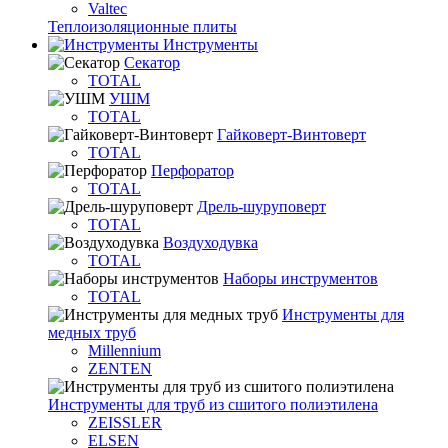
Valtec
Теплоизоляционные плиты
Инструменты
Секатор
TOTAL
УШМ
TOTAL
Гайковерт-Винтоверт
TOTAL
Перфоратор
TOTAL
Дрель-шуруповерт
TOTAL
Воздуходувка
TOTAL
Наборы инструментов
TOTAL
Инструменты для
медных труб
Millennium
ZENTEN
Инструменты для труб из сшитого полиэтилена
ZEISSLER
ELSEN