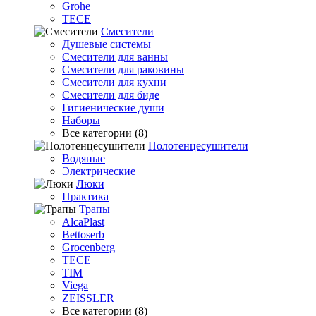
Grohe
TECE
Смесители
Душевые системы
Смесители для ванны
Смесители для раковины
Смесители для кухни
Смесители для биде
Гигиенические души
Наборы
Все категории (8)
Полотенцесушители
Водяные
Электрические
Люки
Практика
Трапы
AlcaPlast
Bettoserb
Grocenberg
TECE
TIM
Viega
ZEISSLER
Все категории (8)