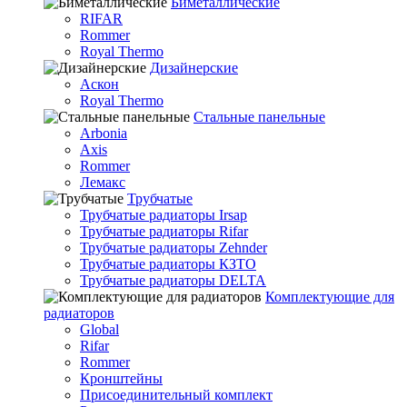
Биметаллические
RIFAR
Rommer
Royal Thermo
Дизайнерские
Аскон
Royal Thermo
Стальные панельные
Arbonia
Axis
Rommer
Лемакс
Трубчатые
Трубчатые радиаторы Irsap
Трубчатые радиаторы Rifar
Трубчатые радиаторы Zehnder
Трубчатые радиаторы КЗТО
Трубчатые радиаторы DELTA
Комплектующие для
радиаторов
Global
Rifar
Rommer
Кронштейны
Присоединительный комплект