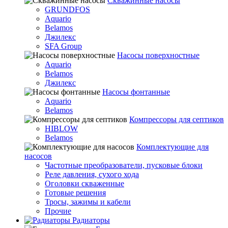
Скважинные насосы
GRUNDFOS
Aquario
Belamos
Джилекс
SFA Group
Насосы поверхностные
Aquario
Belamos
Джилекс
Насосы фонтанные
Aquario
Belamos
Компрессоры для септиков
HIBLOW
Belamos
Комплектующие для
насосов
Частотные преобразователи, пусковые блоки
Реле давления, сухого хода
Оголовки скваженные
Готовые решения
Тросы, зажимы и кабели
Прочие
Радиаторы