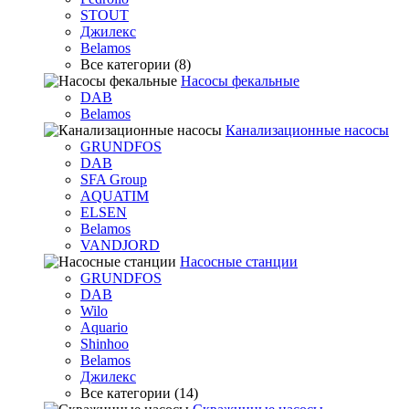
STOUT
Джилекс
Belamos
Все категории (8)
Насосы фекальные
DAB
Belamos
Канализационные насосы
GRUNDFOS
DAB
SFA Group
AQUATIM
ELSEN
Belamos
VANDJORD
Насосные станции
GRUNDFOS
DAB
Wilo
Aquario
Shinhoo
Belamos
Джилекс
Все категории (14)