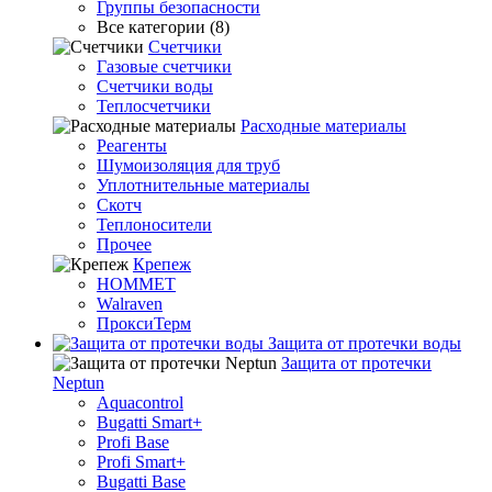
Группы безопасности
Все категории (8)
Счетчики
Газовые счетчики
Счетчики воды
Теплосчетчики
Расходные материалы
Реагенты
Шумоизоляция для труб
Уплотнительные материалы
Скотч
Теплоносители
Прочее
Крепеж
HOMMET
Walraven
ПроксиТерм
Защита от протечки воды
Защита от протечки
Neptun
Aquacontrol
Bugatti Smart+
Profi Base
Profi Smart+
Bugatti Base