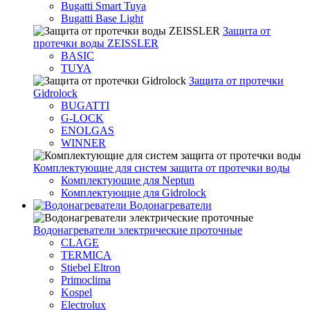
Bugatti Smart Tuya
Bugatti Base Light
Защита от
протечки воды ZEISSLER
BASIC
TUYA
Защита от протечки
Gidrolock
BUGATTI
G-LOCK
ENOLGAS
WINNER
Комплектующие для систем защита от протечки воды
Комплектующие для Neptun
Комплектующие для Gidrolock
Водонагреватели
Водонагреватeли электрические проточные
CLAGE
TERMICA
Stiebel Eltron
Primoclima
Kospel
Electrolux