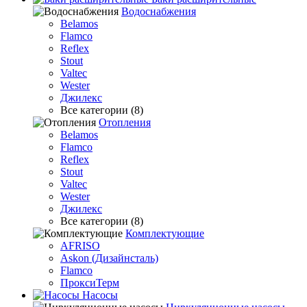
Водоснабжения
Belamos
Flamco
Reflex
Stout
Valtec
Wester
Джилекс
Все категории (8)
Отопления
Belamos
Flamco
Reflex
Stout
Valtec
Wester
Джилекс
Все категории (8)
Комплектующие
AFRISO
Askon (Дизайнсталь)
Flamco
ПроксиТерм
Насосы