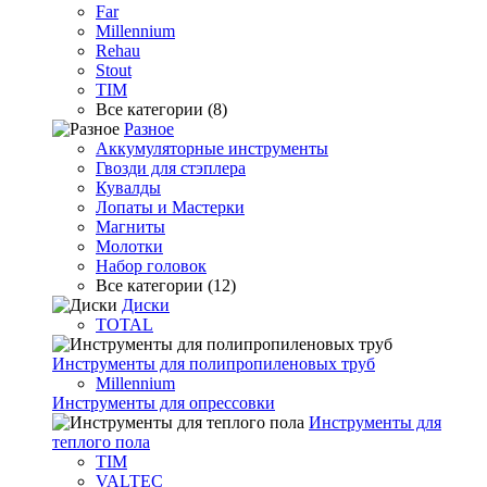
Far
Millennium
Rehau
Stout
TIM
Все категории (8)
Разное
Аккумуляторные инструменты
Гвозди для стэплера
Кувалды
Лопаты и Мастерки
Магниты
Молотки
Набор головок
Все категории (12)
Диски
TOTAL
Инструменты для полипропиленовых труб
Millennium
Инструменты для опрессовки
Инструменты для
теплого пола
TIM
VALTEC