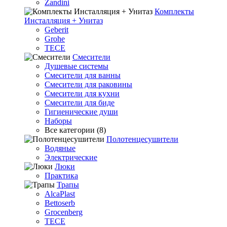
Zandini
Комплекты
Инсталляция + Унитаз
Geberit
Grohe
TECE
Смесители
Душевые системы
Смесители для ванны
Смесители для раковины
Смесители для кухни
Смесители для биде
Гигиенические души
Наборы
Все категории (8)
Полотенцесушители
Водяные
Электрические
Люки
Практика
Трапы
AlcaPlast
Bettoserb
Grocenberg
TECE