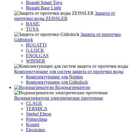
Bugatti Smart Tuya
Bugatti Base Light
Защита от
протечки воды ZEISSLER
BASIC
TUYA
Защита от протечки
Gidrolock
BUGATTI
G-LOCK
ENOLGAS
WINNER
Комплектующие для систем защита от протечки воды
Комплектующие для Neptun
Комплектующие для Gidrolock
Водонагреватели
Водонагреватeли электрические проточные
CLAGE
TERMICA
Stiebel Eltron
Primoclima
Kospel
Electrolux