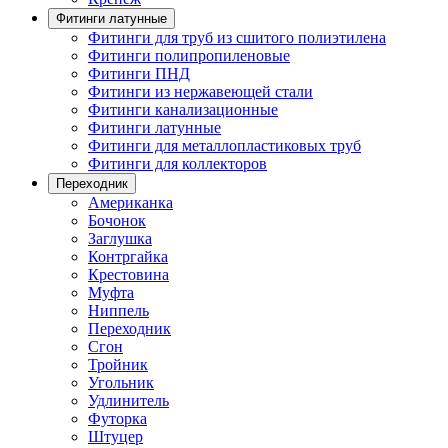
Фитинги латунные
Фитинги для труб из сшитого полиэтилена
Фитинги полипропиленовые
Фитинги ПНД
Фитинги из нержавеющей стали
Фитинги канализационные
Фитинги латунные
Фитинги для металлопластиковых труб
Фитинги для коллекторов
Переходник
Американка
Бочонок
Заглушка
Контргайка
Крестовина
Муфта
Ниппель
Переходник
Сгон
Тройник
Угольник
Удлинитель
Футорка
Штуцер