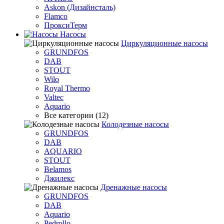
Askon (Дизайнсталь)
Flamco
ПроксиТерм
Насосы
Циркуляционные насосы
GRUNDFOS
DAB
STOUT
Wilo
Royal Thermo
Valtec
Aquario
Все категории (12)
Колодезные насосы
GRUNDFOS
DAB
AQUARIO
STOUT
Belamos
Джилекс
Дренажные насосы
GRUNDFOS
DAB
Aquario
Pedrollo