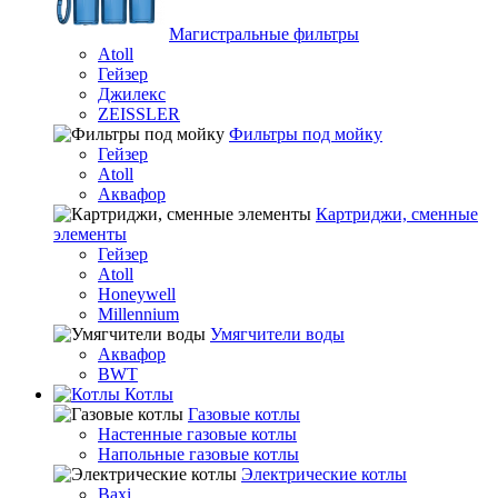
Магистральные фильтры
Atoll
Гейзер
Джилекс
ZEISSLER
Фильтры под мойку
Гейзер
Atoll
Аквафор
Картриджи, сменные
элементы
Гейзер
Atoll
Honeywell
Millennium
Умягчители воды
Аквафор
BWT
Котлы
Гaзовые котлы
Настенные газовые котлы
Напольные газовые котлы
Электрические котлы
Baxi