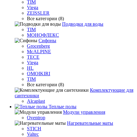
TIM
Viega
ZEISSLER
Все категории (8)
Подводки для воды
TIM
МОНОФЛЕКС
Сифоны
Grocenberg
McALPINE
TECE
Viega
HL
OMOIKIRI
TIM
Все категории (8)
Комплектующие для
сантехники
Alcaplast
Теплые полы
Модули управления
Oventrop
Нагревательные маты
STICH
Valtec