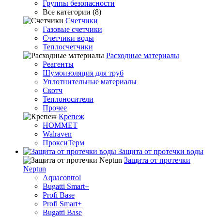
Группы безопасности
Все категории (8)
Счетчики
Газовые счетчики
Счетчики воды
Теплосчетчики
Расходные материалы
Реагенты
Шумоизоляция для труб
Уплотнительные материалы
Скотч
Теплоносители
Прочее
Крепеж
HOMMET
Walraven
ПроксиТерм
Защита от протечки воды
Защита от протечки
Neptun
Aquacontrol
Bugatti Smart+
Profi Base
Profi Smart+
Bugatti Base