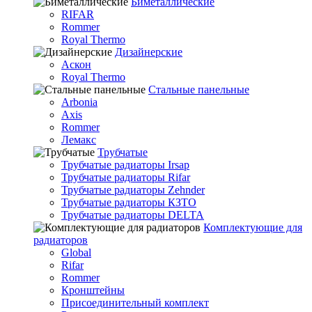
Биметаллические
RIFAR
Rommer
Royal Thermo
Дизайнерские
Аскон
Royal Thermo
Стальные панельные
Arbonia
Axis
Rommer
Лемакс
Трубчатые
Трубчатые радиаторы Irsap
Трубчатые радиаторы Rifar
Трубчатые радиаторы Zehnder
Трубчатые радиаторы КЗТО
Трубчатые радиаторы DELTA
Комплектующие для
радиаторов
Global
Rifar
Rommer
Кронштейны
Присоединительный комплект