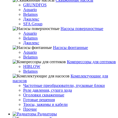
Скважинные насосы
GRUNDFOS
Aquario
Belamos
Джилекс
SFA Group
Насосы поверхностные
Aquario
Belamos
Джилекс
Насосы фонтанные
Aquario
Belamos
Компрессоры для септиков
HIBLOW
Belamos
Комплектующие для
насосов
Частотные преобразователи, пусковые блоки
Реле давления, сухого хода
Оголовки скваженные
Готовые решения
Тросы, зажимы и кабели
Прочие
Радиаторы