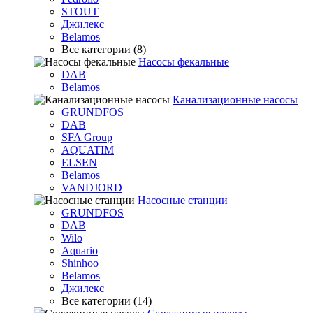
STOUT
Джилекс
Belamos
Все категории (8)
Насосы фекальные
DAB
Belamos
Канализационные насосы
GRUNDFOS
DAB
SFA Group
AQUATIM
ELSEN
Belamos
VANDJORD
Насосные станции
GRUNDFOS
DAB
Wilo
Aquario
Shinhoo
Belamos
Джилекс
Все категории (14)