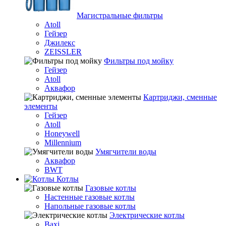
Магистральные фильтры
Atoll
Гейзер
Джилекс
ZEISSLER
Фильтры под мойку
Гейзер
Atoll
Аквафор
Картриджи, сменные
элементы
Гейзер
Atoll
Honeywell
Millennium
Умягчители воды
Аквафор
BWT
Котлы
Гaзовые котлы
Настенные газовые котлы
Напольные газовые котлы
Электрические котлы
Baxi