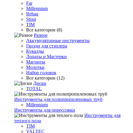
Far
Millennium
Rehau
Stout
TIM
Все категории (8)
Разное
Аккумуляторные инструменты
Гвозди для стэплера
Кувалды
Лопаты и Мастерки
Магниты
Молотки
Набор головок
Все категории (12)
Диски
TOTAL
Инструменты для полипропиленовых труб
Millennium
Инструменты для опрессовки
Инструменты для
теплого пола
TIM
VALTEC