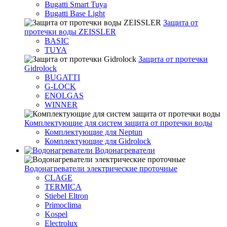
Bugatti Smart Tuya
Bugatti Base Light
Защита от
протечки воды ZEISSLER
BASIC
TUYA
Защита от протечки
Gidrolock
BUGATTI
G-LOCK
ENOLGAS
WINNER
Комплектующие для систем защита от протечки воды
Комплектующие для Neptun
Комплектующие для Gidrolock
Водонагреватели
Водонагреватeли электрические проточные
CLAGE
TERMICA
Stiebel Eltron
Primoclima
Kospel
Electrolux