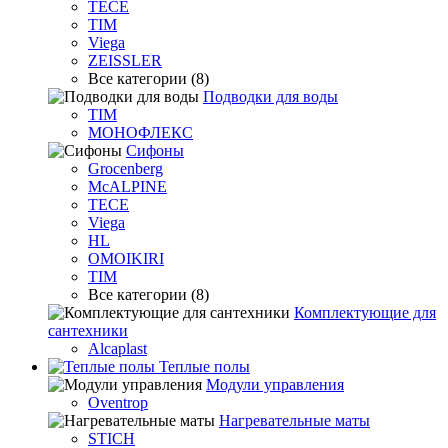
TECE
TIM
Viega
ZEISSLER
Все категории (8)
Подводки для воды
TIM
МОНОФЛЕКС
Сифоны
Grocenberg
McALPINE
TECE
Viega
HL
OMOIKIRI
TIM
Все категории (8)
Комплектующие для
сантехники
Alcaplast
Теплые полы
Модули управления
Oventrop
Нагревательные маты
STICH