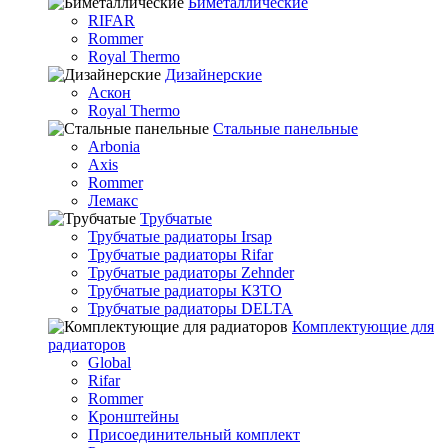
Биметаллические
RIFAR
Rommer
Royal Thermo
Дизайнерские
Аскон
Royal Thermo
Стальные панельные
Arbonia
Axis
Rommer
Лемакс
Трубчатые
Трубчатые радиаторы Irsap
Трубчатые радиаторы Rifar
Трубчатые радиаторы Zehnder
Трубчатые радиаторы КЗТО
Трубчатые радиаторы DELTA
Комплектующие для
радиаторов
Global
Rifar
Rommer
Кронштейны
Присоединительный комплект