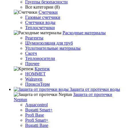
Группы безопасности
Все категории (8)
Счетчики
Газовые счетчики
Счетчики воды
Теплосчетчики
Расходные материалы
Реагенты
Шумоизоляция для труб
Уплотнительные материалы
Скотч
Теплоносители
Прочее
Крепеж
HOMMET
Walraven
ПроксиТерм
Защита от протечки воды
Защита от протечки
Neptun
Aquacontrol
Bugatti Smart+
Profi Base
Profi Smart+
Bugatti Base