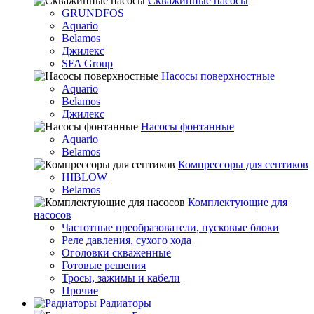
Скважинные насосы
GRUNDFOS
Aquario
Belamos
Джилекс
SFA Group
Насосы поверхностные
Aquario
Belamos
Джилекс
Насосы фонтанные
Aquario
Belamos
Компрессоры для септиков
HIBLOW
Belamos
Комплектующие для
насосов
Частотные преобразователи, пусковые блоки
Реле давления, сухого хода
Оголовки скваженные
Готовые решения
Тросы, зажимы и кабели
Прочие
Радиаторы