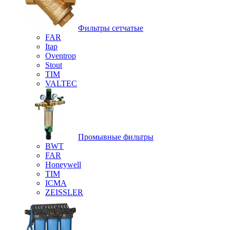
Фильтры сетчатые
FAR
Itap
Oventrop
Stout
TIM
VALTEC
Промывные фильтры
BWT
FAR
Honeywell
TIM
ICMA
ZEISSLER