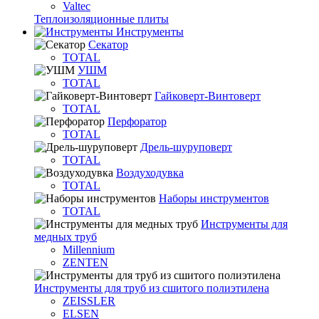
Valtec
Теплоизоляционные плиты
Инструменты
Секатор
TOTAL
УШМ
TOTAL
Гайковерт-Винтоверт
TOTAL
Перфоратор
TOTAL
Дрель-шуруповерт
TOTAL
Воздуходувка
TOTAL
Наборы инструментов
TOTAL
Инструменты для
медных труб
Millennium
ZENTEN
Инструменты для труб из сшитого полиэтилена
ZEISSLER
ELSEN