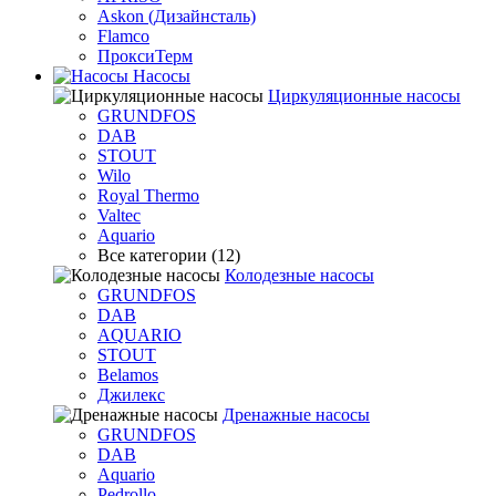
Askon (Дизайнсталь)
Flamco
ПроксиТерм
Насосы
Циркуляционные насосы
GRUNDFOS
DAB
STOUT
Wilo
Royal Thermo
Valtec
Aquario
Все категории (12)
Колодезные насосы
GRUNDFOS
DAB
AQUARIO
STOUT
Belamos
Джилекс
Дренажные насосы
GRUNDFOS
DAB
Aquario
Pedrollo