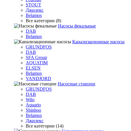
STOUT
Джилекс
Belamos
Все категории (8)
Насосы фекальные
DAB
Belamos
Канализационные насосы
GRUNDFOS
DAB
SFA Group
AQUATIM
ELSEN
Belamos
VANDJORD
Насосные станции
GRUNDFOS
DAB
Wilo
Aquario
Shinhoo
Belamos
Джилекс
Все категории (14)