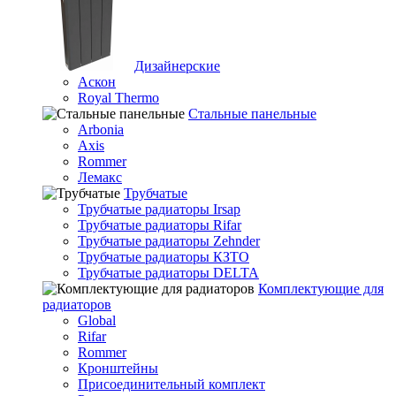
Дизайнерские
Аскон
Royal Thermo
Стальные панельные
Arbonia
Axis
Rommer
Лемакс
Трубчатые
Трубчатые радиаторы Irsap
Трубчатые радиаторы Rifar
Трубчатые радиаторы Zehnder
Трубчатые радиаторы КЗТО
Трубчатые радиаторы DELTA
Комплектующие для
радиаторов
Global
Rifar
Rommer
Кронштейны
Присоединительный комплект