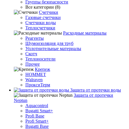
Группы безопасности
Все категории (8)
Счетчики
Газовые счетчики
Счетчики воды
Теплосчетчики
Расходные материалы
Реагенты
Шумоизоляция для труб
Уплотнительные материалы
Скотч
Теплоносители
Прочее
Крепеж
HOMMET
Walraven
ПроксиТерм
Защита от протечки воды
Защита от протечки
Neptun
Aquacontrol
Bugatti Smart+
Profi Base
Profi Smart+
Bugatti Base