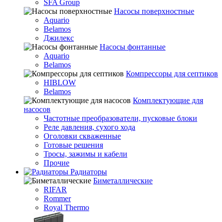
SFA Group
Насосы поверхностные
Aquario
Belamos
Джилекс
Насосы фонтанные
Aquario
Belamos
Компрессоры для септиков
HIBLOW
Belamos
Комплектующие для
насосов
Частотные преобразователи, пусковые блоки
Реле давления, сухого хода
Оголовки скваженные
Готовые решения
Тросы, зажимы и кабели
Прочие
Радиаторы
Биметаллические
RIFAR
Rommer
Royal Thermo