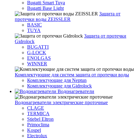
Bugatti Smart Tuya
Bugatti Base Light
Защита от
протечки воды ZEISSLER
BASIC
TUYA
Защита от протечки
Gidrolock
BUGATTI
G-LOCK
ENOLGAS
WINNER
Комплектующие для систем защита от протечки воды
Комплектующие для Neptun
Комплектующие для Gidrolock
Водонагреватели
Водонагреватeли электрические проточные
CLAGE
TERMICA
Stiebel Eltron
Primoclima
Kospel
Electrolux