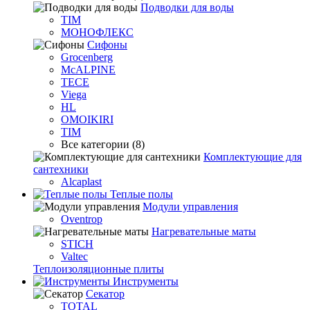
Подводки для воды
TIM
МОНОФЛЕКС
Сифоны
Grocenberg
McALPINE
TECE
Viega
HL
OMOIKIRI
TIM
Все категории (8)
Комплектующие для
сантехники
Alcaplast
Теплые полы
Модули управления
Oventrop
Нагревательные маты
STICH
Valtec
Теплоизоляционные плиты
Инструменты
Секатор
TOTAL