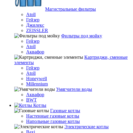
Магистральные фильтры
Atoll
Гейзер
Джилекс
ZEISSLER
Фильтры под мойку
Гейзер
Atoll
Аквафор
Картриджи, сменные
элементы
Гейзер
Atoll
Honeywell
Millennium
Умягчители воды
Аквафор
BWT
Котлы
Гaзовые котлы
Настенные газовые котлы
Напольные газовые котлы
Электрические котлы
Baxi