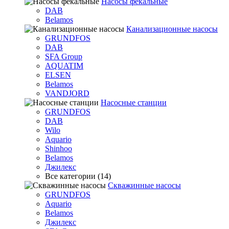
Насосы фекальные
DAB
Belamos
Канализационные насосы
GRUNDFOS
DAB
SFA Group
AQUATIM
ELSEN
Belamos
VANDJORD
Насосные станции
GRUNDFOS
DAB
Wilo
Aquario
Shinhoo
Belamos
Джилекс
Все категории (14)
Скважинные насосы
GRUNDFOS
Aquario
Belamos
Джилекс