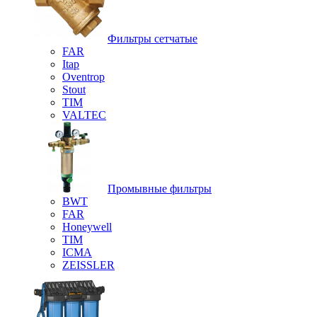
Фильтры сетчатые
FAR
Itap
Oventrop
Stout
TIM
VALTEC
Промывные фильтры
BWT
FAR
Honeywell
TIM
ICMA
ZEISSLER