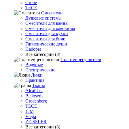
Grohe
TECE
Смесители
Душевые системы
Смесители для ванны
Смесители для раковины
Смесители для кухни
Смесители для биде
Гигиенические души
Наборы
Все категории (8)
Полотенцесушители
Водяные
Электрические
Люки
Практика
Трапы
AlcaPlast
Bettoserb
Grocenberg
TECE
TIM
Viega
ZEISSLER
Все категории (8)