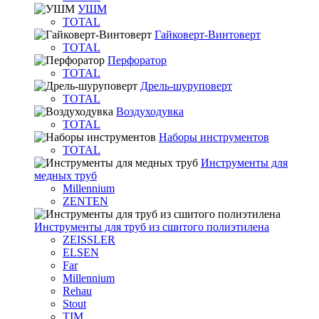
УШМ
TOTAL
Гайковерт-Винтоверт
TOTAL
Перфоратор
TOTAL
Дрель-шуруповерт
TOTAL
Воздуходувка
TOTAL
Наборы инструментов
TOTAL
Инструменты для
медных труб
Millennium
ZENTEN
Инструменты для труб из сшитого полиэтилена
ZEISSLER
ELSEN
Far
Millennium
Rehau
Stout
TIM