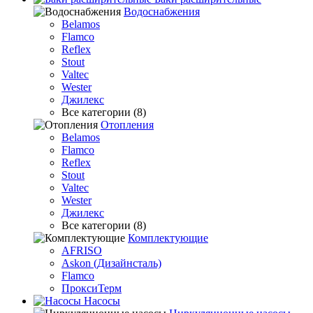
Водоснабжения
Belamos
Flamco
Reflex
Stout
Valtec
Wester
Джилекс
Все категории (8)
Отопления
Belamos
Flamco
Reflex
Stout
Valtec
Wester
Джилекс
Все категории (8)
Комплектующие
AFRISO
Askon (Дизайнсталь)
Flamco
ПроксиТерм
Насосы