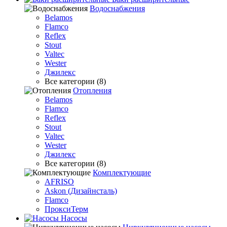
Водоснабжения
Belamos
Flamco
Reflex
Stout
Valtec
Wester
Джилекс
Все категории (8)
Отопления
Belamos
Flamco
Reflex
Stout
Valtec
Wester
Джилекс
Все категории (8)
Комплектующие
AFRISO
Askon (Дизайнсталь)
Flamco
ПроксиТерм
Насосы