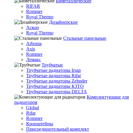
Биметаллические
RIFAR
Rommer
Royal Thermo
Дизайнерские
Аскон
Royal Thermo
Стальные панельные
Arbonia
Axis
Rommer
Лемакс
Трубчатые
Трубчатые радиаторы Irsap
Трубчатые радиаторы Rifar
Трубчатые радиаторы Zehnder
Трубчатые радиаторы КЗТО
Трубчатые радиаторы DELTA
Комплектующие для
радиаторов
Global
Rifar
Rommer
Кронштейны
Присоединительный комплект