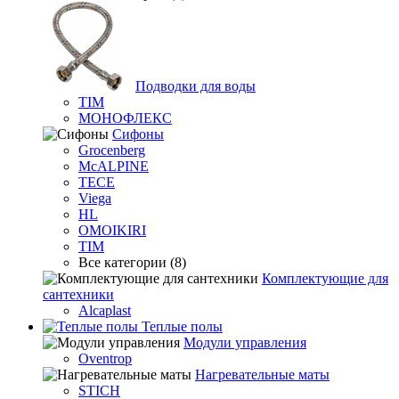
Подводки для воды
TIM
МОНОФЛЕКС
Сифоны
Grocenberg
McALPINE
TECE
Viega
HL
OMOIKIRI
TIM
Все категории (8)
Комплектующие для
сантехники
Alcaplast
Теплые полы
Модули управления
Oventrop
Нагревательные маты
STICH