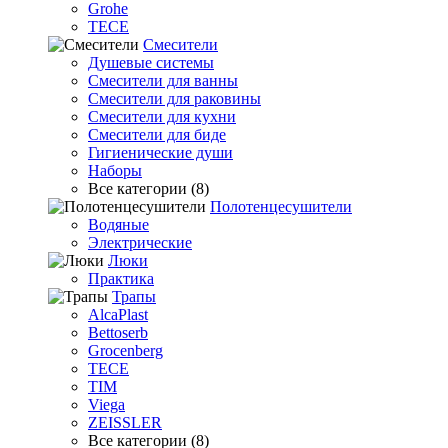
Grohe
TECE
Смесители
Душевые системы
Смесители для ванны
Смесители для раковины
Смесители для кухни
Смесители для биде
Гигиенические души
Наборы
Все категории (8)
Полотенцесушители
Водяные
Электрические
Люки
Практика
Трапы
AlcaPlast
Bettoserb
Grocenberg
TECE
TIM
Viega
ZEISSLER
Все категории (8)