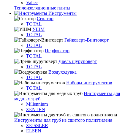
Valtec
Теплоизоляционные плиты
Инструменты
Секатор
TOTAL
УШМ
TOTAL
Гайковерт-Винтоверт
TOTAL
Перфоратор
TOTAL
Дрель-шуруповерт
TOTAL
Воздуходувка
TOTAL
Наборы инструментов
TOTAL
Инструменты для
медных труб
Millennium
ZENTEN
Инструменты для труб из сшитого полиэтилена
ZEISSLER
ELSEN