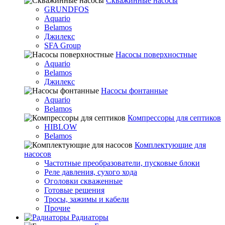
Скважинные насосы
GRUNDFOS
Aquario
Belamos
Джилекс
SFA Group
Насосы поверхностные
Aquario
Belamos
Джилекс
Насосы фонтанные
Aquario
Belamos
Компрессоры для септиков
HIBLOW
Belamos
Комплектующие для
насосов
Частотные преобразователи, пусковые блоки
Реле давления, сухого хода
Оголовки скваженные
Готовые решения
Тросы, зажимы и кабели
Прочие
Радиаторы