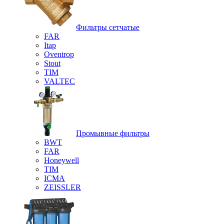
Фильтры сетчатые
FAR
Itap
Oventrop
Stout
TIM
VALTEC
Промывные фильтры
BWT
FAR
Honeywell
TIM
ICMA
ZEISSLER