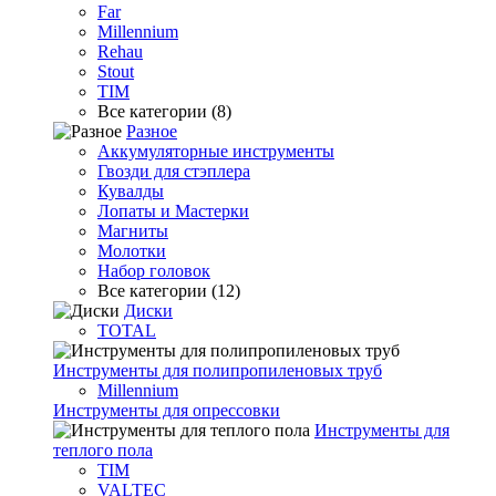
Far
Millennium
Rehau
Stout
TIM
Все категории (8)
Разное
Аккумуляторные инструменты
Гвозди для стэплера
Кувалды
Лопаты и Мастерки
Магниты
Молотки
Набор головок
Все категории (12)
Диски
TOTAL
Инструменты для полипропиленовых труб
Millennium
Инструменты для опрессовки
Инструменты для
теплого пола
TIM
VALTEC