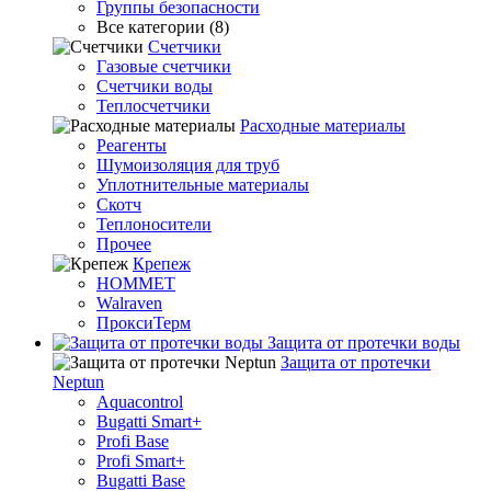
Группы безопасности
Все категории (8)
Счетчики
Газовые счетчики
Счетчики воды
Теплосчетчики
Расходные материалы
Реагенты
Шумоизоляция для труб
Уплотнительные материалы
Скотч
Теплоносители
Прочее
Крепеж
HOMMET
Walraven
ПроксиТерм
Защита от протечки воды
Защита от протечки
Neptun
Aquacontrol
Bugatti Smart+
Profi Base
Profi Smart+
Bugatti Base