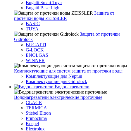
Bugatti Smart Tuya
Bugatti Base Light
Защита от
протечки воды ZEISSLER
BASIC
TUYA
Защита от протечки
Gidrolock
BUGATTI
G-LOCK
ENOLGAS
WINNER
Комплектующие для систем защита от протечки воды
Комплектующие для Neptun
Комплектующие для Gidrolock
Водонагреватели
Водонагреватeли электрические проточные
CLAGE
TERMICA
Stiebel Eltron
Primoclima
Kospel
Electrolux