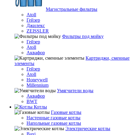
Магистральные фильтры
Atoll
Гейзер
Джилекс
ZEISSLER
Фильтры под мойку
Гейзер
Atoll
Аквафор
Картриджи, сменные
элементы
Гейзер
Atoll
Honeywell
Millennium
Умягчители воды
Аквафор
BWT
Котлы
Гaзовые котлы
Настенные газовые котлы
Напольные газовые котлы
Электрические котлы
Baxi