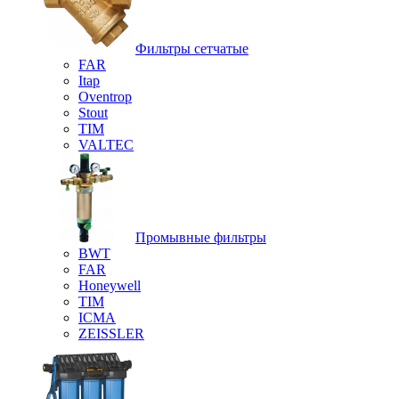
Фильтры сетчатые
FAR
Itap
Oventrop
Stout
TIM
VALTEC
Промывные фильтры
BWT
FAR
Honeywell
TIM
ICMA
ZEISSLER