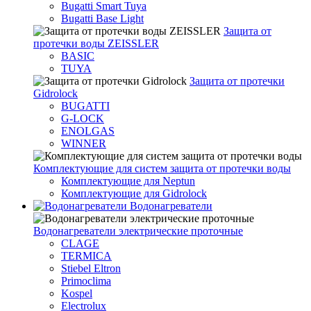
Bugatti Smart Tuya
Bugatti Base Light
Защита от
протечки воды ZEISSLER
BASIC
TUYA
Защита от протечки
Gidrolock
BUGATTI
G-LOCK
ENOLGAS
WINNER
Комплектующие для систем защита от протечки воды
Комплектующие для Neptun
Комплектующие для Gidrolock
Водонагреватели
Водонагреватeли электрические проточные
CLAGE
TERMICA
Stiebel Eltron
Primoclima
Kospel
Electrolux