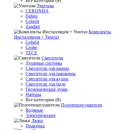
Все категории (9)
Унитазы
CERONDA
Fubini
Geberit
Zandini
Комплекты
Инсталляция + Унитаз
Geberit
Grohe
TECE
Смесители
Душевые системы
Смесители для ванны
Смесители для раковины
Смесители для кухни
Смесители для биде
Гигиенические души
Наборы
Все категории (8)
Полотенцесушители
Водяные
Электрические
Люки
Практика