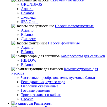
Скважинные насосы
GRUNDFOS
Aquario
Belamos
Джилекс
SFA Group
Насосы поверхностные
Aquario
Belamos
Джилекс
Насосы фонтанные
Aquario
Belamos
Компрессоры для септиков
HIBLOW
Belamos
Комплектующие для
насосов
Частотные преобразователи, пусковые блоки
Реле давления, сухого хода
Оголовки скваженные
Готовые решения
Тросы, зажимы и кабели
Прочие
Радиаторы