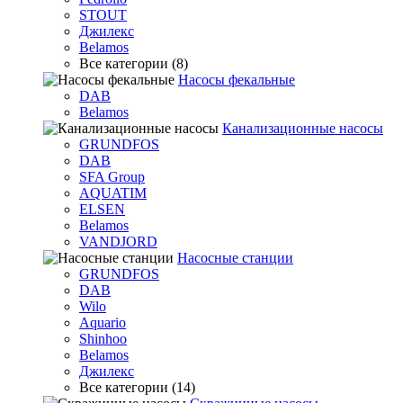
STOUT
Джилекс
Belamos
Все категории (8)
Насосы фекальные
DAB
Belamos
Канализационные насосы
GRUNDFOS
DAB
SFA Group
AQUATIM
ELSEN
Belamos
VANDJORD
Насосные станции
GRUNDFOS
DAB
Wilo
Aquario
Shinhoo
Belamos
Джилекс
Все категории (14)