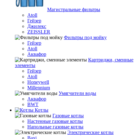
Магистральные фильтры
Atoll
Гейзер
Джилекс
ZEISSLER
Фильтры под мойку
Гейзер
Atoll
Аквафор
Картриджи, сменные
элементы
Гейзер
Atoll
Honeywell
Millennium
Умягчители воды
Аквафор
BWT
Котлы
Гaзовые котлы
Настенные газовые котлы
Напольные газовые котлы
Электрические котлы
Baxi