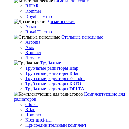
Биметаллические
RIFAR
Rommer
Royal Thermo
Дизайнерские
Аскон
Royal Thermo
Стальные панельные
Arbonia
Axis
Rommer
Лемакс
Трубчатые
Трубчатые радиаторы Irsap
Трубчатые радиаторы Rifar
Трубчатые радиаторы Zehnder
Трубчатые радиаторы КЗТО
Трубчатые радиаторы DELTA
Комплектующие для
радиаторов
Global
Rifar
Rommer
Кронштейны
Присоединительный комплект