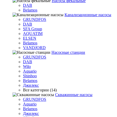
Насосы фекальные
DAB
Belamos
Канализационные насосы
GRUNDFOS
DAB
SFA Group
AQUATIM
ELSEN
Belamos
VANDJORD
Насосные станции
GRUNDFOS
DAB
Wilo
Aquario
Shinhoo
Belamos
Джилекс
Все категории (14)
Скважинные насосы
GRUNDFOS
Aquario
Belamos
Джилекс