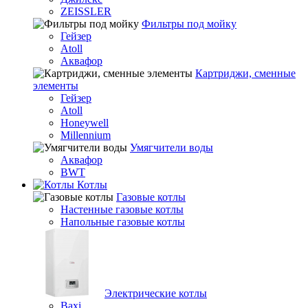
ZEISSLER
Фильтры под мойку
Гейзер
Atoll
Аквафор
Картриджи, сменные
элементы
Гейзер
Atoll
Honeywell
Millennium
Умягчители воды
Аквафор
BWT
Котлы
Гaзовые котлы
Настенные газовые котлы
Напольные газовые котлы
Электрические котлы
Baxi