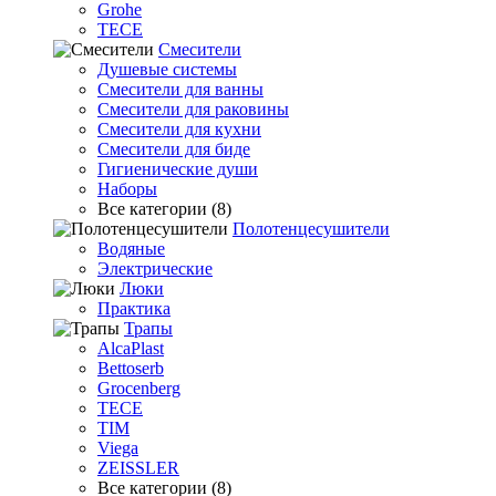
Grohe
TECE
Смесители
Душевые системы
Смесители для ванны
Смесители для раковины
Смесители для кухни
Смесители для биде
Гигиенические души
Наборы
Все категории (8)
Полотенцесушители
Водяные
Электрические
Люки
Практика
Трапы
AlcaPlast
Bettoserb
Grocenberg
TECE
TIM
Viega
ZEISSLER
Все категории (8)