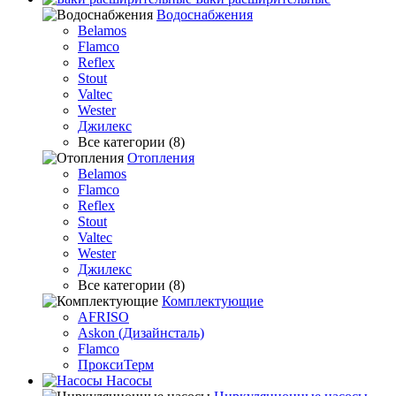
Водоснабжения
Belamos
Flamco
Reflex
Stout
Valtec
Wester
Джилекс
Все категории (8)
Отопления
Belamos
Flamco
Reflex
Stout
Valtec
Wester
Джилекс
Все категории (8)
Комплектующие
AFRISO
Askon (Дизайнсталь)
Flamco
ПроксиТерм
Насосы