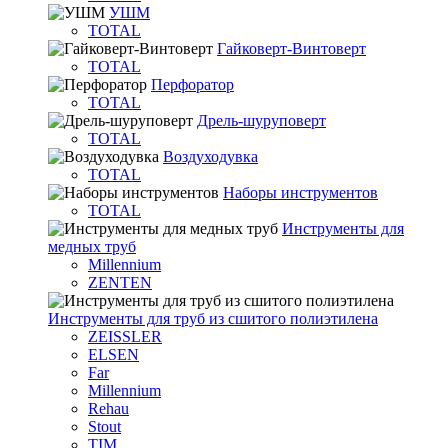
УШМ
TOTAL
Гайковерт-Винтоверт
TOTAL
Перфоратор
TOTAL
Дрель-шуруповерт
TOTAL
Воздуходувка
TOTAL
Наборы инструментов
TOTAL
Инструменты для
медных труб
Millennium
ZENTEN
Инструменты для труб из сшитого полиэтилена
ZEISSLER
ELSEN
Far
Millennium
Rehau
Stout
TIM