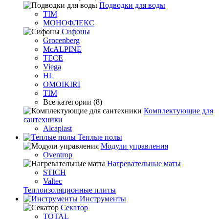
Подводки для воды
TIM
МОНОФЛЕКС
Сифоны
Grocenberg
McALPINE
TECE
Viega
HL
OMOIKIRI
TIM
Все категории (8)
Комплектующие для
сантехники
Alcaplast
Теплые полы
Модули управления
Oventrop
Нагревательные маты
STICH
Valtec
Теплоизоляционные плиты
Инструменты
Секатор
TOTAL