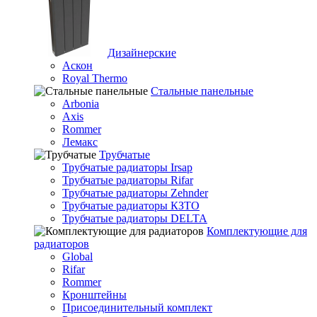
Дизайнерские
Аскон
Royal Thermo
Стальные панельные
Arbonia
Axis
Rommer
Лемакс
Трубчатые
Трубчатые радиаторы Irsap
Трубчатые радиаторы Rifar
Трубчатые радиаторы Zehnder
Трубчатые радиаторы КЗТО
Трубчатые радиаторы DELTA
Комплектующие для
радиаторов
Global
Rifar
Rommer
Кронштейны
Присоединительный комплект