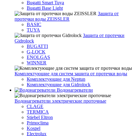
Bugatti Smart Tuya
Bugatti Base Light
Защита от
протечки воды ZEISSLER
BASIC
TUYA
Защита от протечки
Gidrolock
BUGATTI
G-LOCK
ENOLGAS
WINNER
Комплектующие для систем защита от протечки воды
Комплектующие для Neptun
Комплектующие для Gidrolock
Водонагреватели
Водонагреватeли электрические проточные
CLAGE
TERMICA
Stiebel Eltron
Primoclima
Kospel
Electrolux