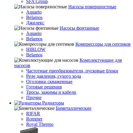
SFA Group
Насосы поверхностные
Aquario
Belamos
Джилекс
Насосы фонтанные
Aquario
Belamos
Компрессоры для септиков
HIBLOW
Belamos
Комплектующие для
насосов
Частотные преобразователи, пусковые блоки
Реле давления, сухого хода
Оголовки скваженные
Готовые решения
Тросы, зажимы и кабели
Прочие
Радиаторы
Биметаллические
RIFAR
Rommer
Royal Thermo