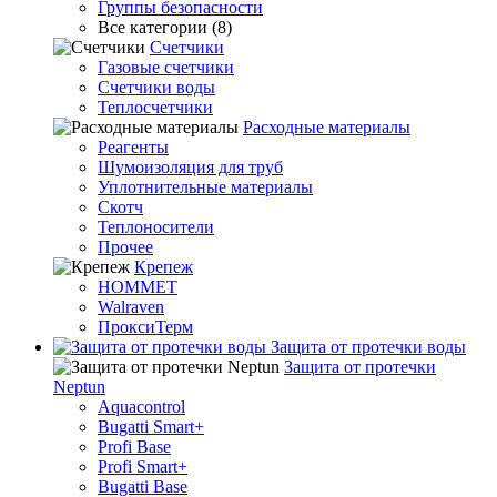
Группы безопасности
Все категории (8)
Счетчики
Газовые счетчики
Счетчики воды
Теплосчетчики
Расходные материалы
Реагенты
Шумоизоляция для труб
Уплотнительные материалы
Скотч
Теплоносители
Прочее
Крепеж
HOMMET
Walraven
ПроксиТерм
Защита от протечки воды
Защита от протечки
Neptun
Aquacontrol
Bugatti Smart+
Profi Base
Profi Smart+
Bugatti Base