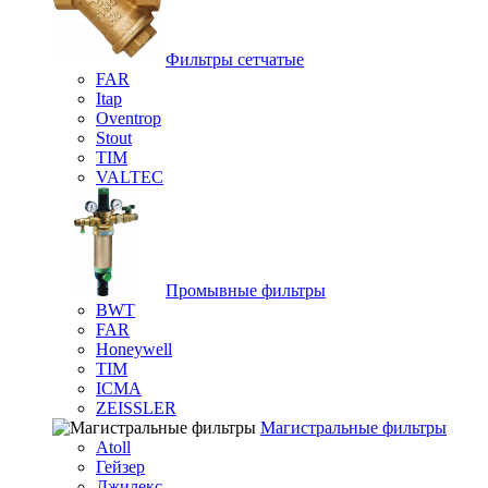
Фильтры сетчатые
FAR
Itap
Oventrop
Stout
TIM
VALTEC
Промывные фильтры
BWT
FAR
Honeywell
TIM
ICMA
ZEISSLER
Магистральные фильтры
Atoll
Гейзер
Джилекс