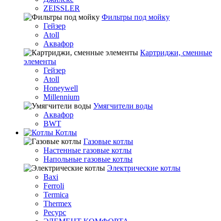
ZEISSLER
Фильтры под мойку
Гейзер
Atoll
Аквафор
Картриджи, сменные
элементы
Гейзер
Atoll
Honeywell
Millennium
Умягчители воды
Аквафор
BWT
Котлы
Гaзовые котлы
Настенные газовые котлы
Напольные газовые котлы
Электрические котлы
Baxi
Ferroli
Termica
Thermex
Ресурс