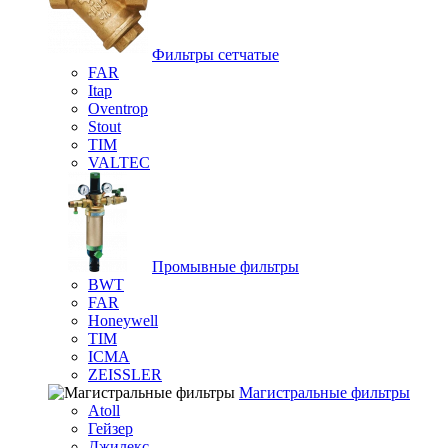
Фильтры сетчатые
FAR
Itap
Oventrop
Stout
TIM
VALTEC
Промывные фильтры
BWT
FAR
Honeywell
TIM
ICMA
ZEISSLER
Магистральные фильтры
Atoll
Гейзер
Джилекс