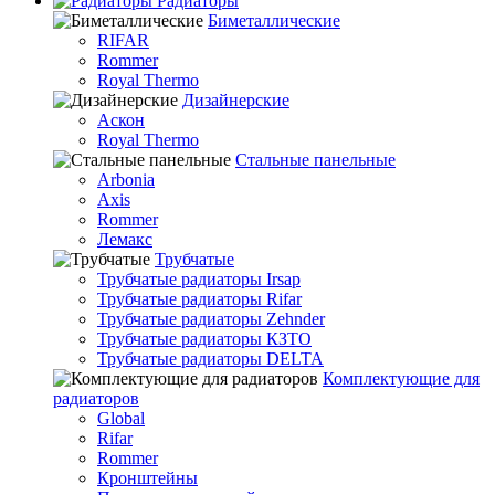
Радиаторы
Биметаллические
RIFAR
Rommer
Royal Thermo
Дизайнерские
Аскон
Royal Thermo
Стальные панельные
Arbonia
Axis
Rommer
Лемакс
Трубчатые
Трубчатые радиаторы Irsap
Трубчатые радиаторы Rifar
Трубчатые радиаторы Zehnder
Трубчатые радиаторы КЗТО
Трубчатые радиаторы DELTA
Комплектующие для
радиаторов
Global
Rifar
Rommer
Кронштейны