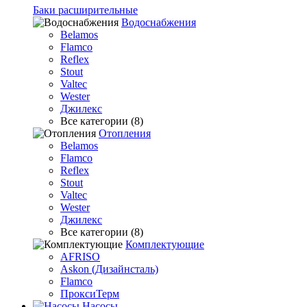
Баки расширительные
Водоснабжения
Belamos
Flamco
Reflex
Stout
Valtec
Wester
Джилекс
Все категории (8)
Отопления
Belamos
Flamco
Reflex
Stout
Valtec
Wester
Джилекс
Все категории (8)
Комплектующие
AFRISO
Askon (Дизайнсталь)
Flamco
ПроксиТерм
Насосы