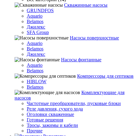
Скважинные насосы
GRUNDFOS
Aquario
Belamos
Джилекс
SFA Group
Насосы поверхностные
Aquario
Belamos
Джилекс
Насосы фонтанные
Aquario
Belamos
Компрессоры для септиков
HIBLOW
Belamos
Комплектующие для
насосов
Частотные преобразователи, пусковые блоки
Реле давления, сухого хода
Оголовки скваженные
Готовые решения
Тросы, зажимы и кабели
Прочие