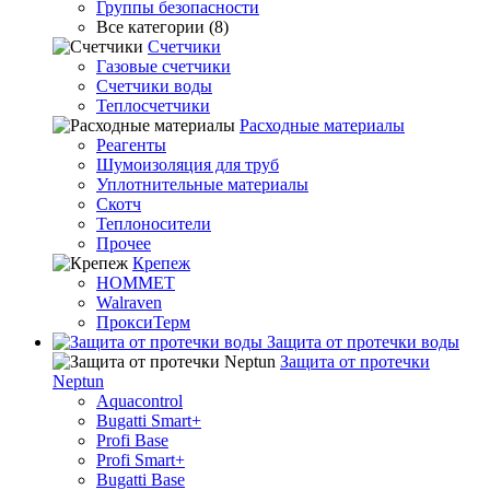
Группы безопасности
Все категории (8)
Счетчики
Газовые счетчики
Счетчики воды
Теплосчетчики
Расходные материалы
Реагенты
Шумоизоляция для труб
Уплотнительные материалы
Скотч
Теплоносители
Прочее
Крепеж
HOMMET
Walraven
ПроксиТерм
Защита от протечки воды
Защита от протечки
Neptun
Aquacontrol
Bugatti Smart+
Profi Base
Profi Smart+
Bugatti Base