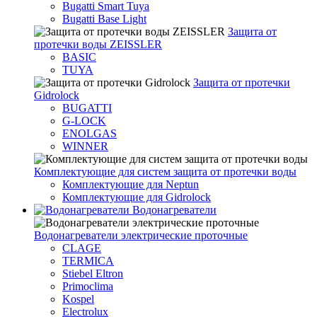
Bugatti Smart Tuya
Bugatti Base Light
Защита от
протечки воды ZEISSLER
BASIC
TUYA
Защита от протечки
Gidrolock
BUGATTI
G-LOCK
ENOLGAS
WINNER
Комплектующие для систем защита от протечки воды
Комплектующие для Neptun
Комплектующие для Gidrolock
Водонагреватели
Водонагреватeли электрические проточные
CLAGE
TERMICA
Stiebel Eltron
Primoclima
Kospel
Electrolux