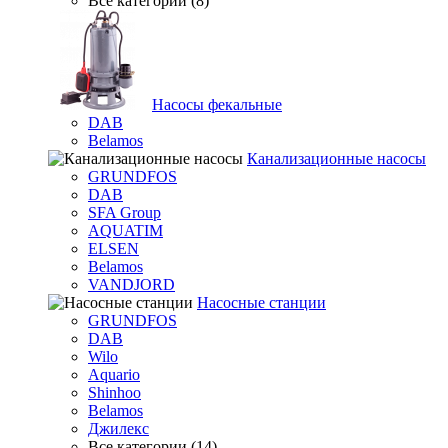
Все категории (8)
Насосы фекальные
DAB
Belamos
Канализационные насосы
GRUNDFOS
DAB
SFA Group
AQUATIM
ELSEN
Belamos
VANDJORD
Насосные станции
GRUNDFOS
DAB
Wilo
Aquario
Shinhoo
Belamos
Джилекс
Все категории (14)