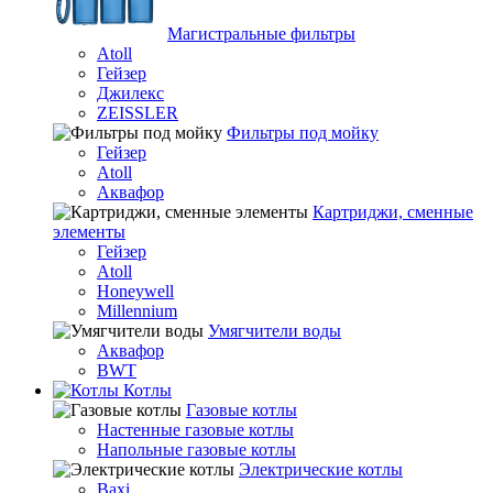
Магистральные фильтры
Atoll
Гейзер
Джилекс
ZEISSLER
Фильтры под мойку
Гейзер
Atoll
Аквафор
Картриджи, сменные
элементы
Гейзер
Atoll
Honeywell
Millennium
Умягчители воды
Аквафор
BWT
Котлы
Гaзовые котлы
Настенные газовые котлы
Напольные газовые котлы
Электрические котлы
Baxi