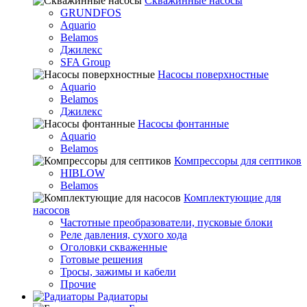
Скважинные насосы
GRUNDFOS
Aquario
Belamos
Джилекс
SFA Group
Насосы поверхностные
Aquario
Belamos
Джилекс
Насосы фонтанные
Aquario
Belamos
Компрессоры для септиков
HIBLOW
Belamos
Комплектующие для
насосов
Частотные преобразователи, пусковые блоки
Реле давления, сухого хода
Оголовки скваженные
Готовые решения
Тросы, зажимы и кабели
Прочие
Радиаторы