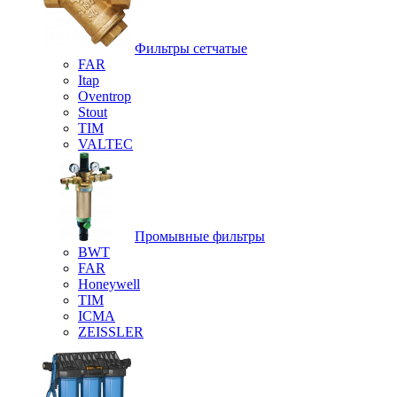
Фильтры сетчатые
FAR
Itap
Oventrop
Stout
TIM
VALTEC
Промывные фильтры
BWT
FAR
Honeywell
TIM
ICMA
ZEISSLER