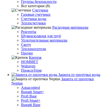
Группы безопасности
Все категории (8)
Счетчики
Газовые счетчики
Счетчики воды
Теплосчетчики
Расходные материалы
Реагенты
Шумоизоляция для труб
Уплотнительные материалы
Скотч
Теплоносители
Прочее
Крепеж
HOMMET
Walraven
ПроксиТерм
Защита от протечки воды
Защита от протечки
Neptun
Aquacontrol
Bugatti Smart+
Profi Base
Profi Smart+
Bugatti Base