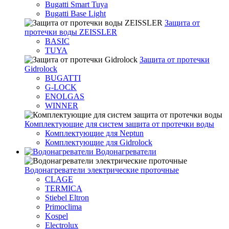
Bugatti Smart Tuya
Bugatti Base Light
Защита от
протечки воды ZEISSLER
BASIC
TUYA
Защита от протечки
Gidrolock
BUGATTI
G-LOCK
ENOLGAS
WINNER
Комплектующие для систем защита от протечки воды
Комплектующие для Neptun
Комплектующие для Gidrolock
Водонагреватели
Водонагреватeли электрические проточные
CLAGE
TERMICA
Stiebel Eltron
Primoclima
Kospel
Electrolux