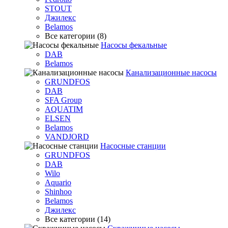
STOUT
Джилекс
Belamos
Все категории (8)
Насосы фекальные
DAB
Belamos
Канализационные насосы
GRUNDFOS
DAB
SFA Group
AQUATIM
ELSEN
Belamos
VANDJORD
Насосные станции
GRUNDFOS
DAB
Wilo
Aquario
Shinhoo
Belamos
Джилекс
Все категории (14)