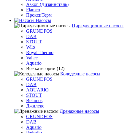
Askon (Дизайнсталь)
Flamco
ПроксиТерм
Насосы
Циркуляционные насосы
GRUNDFOS
DAB
STOUT
Wilo
Royal Thermo
Valtec
Aquario
Все категории (12)
Колодезные насосы
GRUNDFOS
DAB
AQUARIO
STOUT
Belamos
Джилекс
Дренажные насосы
GRUNDFOS
DAB
Aquario
Pedrollo