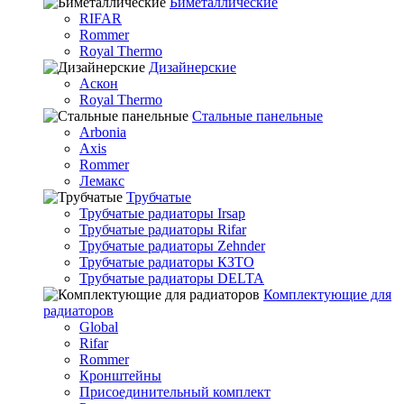
Биметаллические
RIFAR
Rommer
Royal Thermo
Дизайнерские
Аскон
Royal Thermo
Стальные панельные
Arbonia
Axis
Rommer
Лемакс
Трубчатые
Трубчатые радиаторы Irsap
Трубчатые радиаторы Rifar
Трубчатые радиаторы Zehnder
Трубчатые радиаторы КЗТО
Трубчатые радиаторы DELTA
Комплектующие для
радиаторов
Global
Rifar
Rommer
Кронштейны
Присоединительный комплект