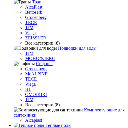
Трапы
AlcaPlast
Bettoserb
Grocenberg
TECE
TIM
Viega
ZEISSLER
Все категории (8)
Подводки для воды
TIM
МОНОФЛЕКС
Сифоны
Grocenberg
McALPINE
TECE
Viega
HL
OMOIKIRI
TIM
Все категории (8)
Комплектующие для
сантехники
Alcaplast
Теплые полы