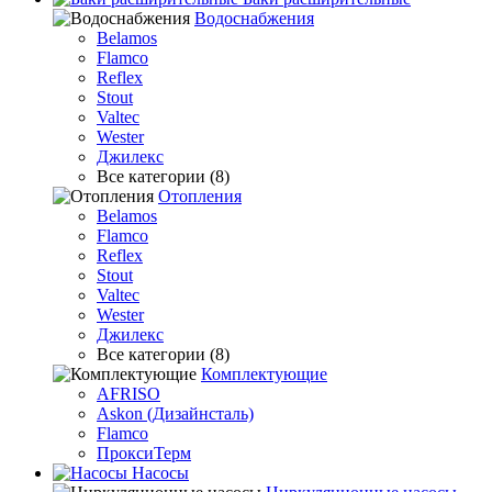
Водоснабжения
Belamos
Flamco
Reflex
Stout
Valtec
Wester
Джилекс
Все категории (8)
Отопления
Belamos
Flamco
Reflex
Stout
Valtec
Wester
Джилекс
Все категории (8)
Комплектующие
AFRISO
Askon (Дизайнсталь)
Flamco
ПроксиТерм
Насосы