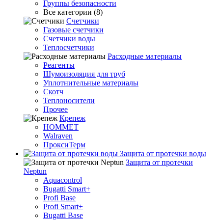
Группы безопасности
Все категории (8)
Счетчики
Газовые счетчики
Счетчики воды
Теплосчетчики
Расходные материалы
Реагенты
Шумоизоляция для труб
Уплотнительные материалы
Скотч
Теплоносители
Прочее
Крепеж
HOMMET
Walraven
ПроксиТерм
Защита от протечки воды
Защита от протечки
Neptun
Aquacontrol
Bugatti Smart+
Profi Base
Profi Smart+
Bugatti Base