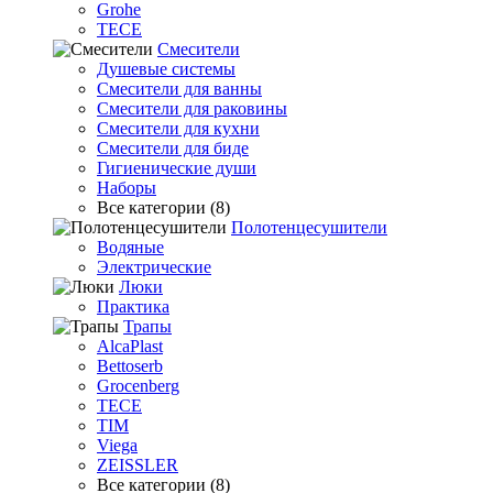
Grohe
TECE
Смесители
Душевые системы
Смесители для ванны
Смесители для раковины
Смесители для кухни
Смесители для биде
Гигиенические души
Наборы
Все категории (8)
Полотенцесушители
Водяные
Электрические
Люки
Практика
Трапы
AlcaPlast
Bettoserb
Grocenberg
TECE
TIM
Viega
ZEISSLER
Все категории (8)