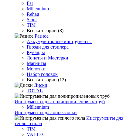
Far
Millennium
Rehau
Stout
TIM
Все категории (8)
Разное
Аккумуляторные инструменты
Гвозди для стэплера
Кувалды
Лопаты и Мастерки
Магниты
Молотки
Набор головок
Все категории (12)
Диски
TOTAL
Инструменты для полипропиленовых труб
Millennium
Инструменты для опрессовки
Инструменты для
теплого пола
TIM
VALTEC