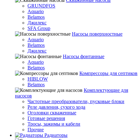
Скважинные насосы
GRUNDFOS
Aquario
Belamos
Джилекс
SFA Group
Насосы поверхностные
Aquario
Belamos
Джилекс
Насосы фонтанные
Aquario
Belamos
Компрессоры для септиков
HIBLOW
Belamos
Комплектующие для
насосов
Частотные преобразователи, пусковые блоки
Реле давления, сухого хода
Оголовки скваженные
Готовые решения
Тросы, зажимы и кабели
Прочие
Радиаторы