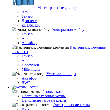
Магистральные фильтры
Atoll
Гейзер
Джилекс
ZEISSLER
Фильтры под мойку
Гейзер
Atoll
Аквафор
Картриджи, сменные
элементы
Гейзер
Atoll
Honeywell
Millennium
Умягчители воды
Аквафор
BWT
Котлы
Гaзовые котлы
Настенные газовые котлы
Напольные газовые котлы
Электрические котлы
Baxi