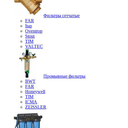
Фильтры сетчатые
FAR
Itap
Oventrop
Stout
TIM
VALTEC
Промывные фильтры
BWT
FAR
Honeywell
TIM
ICMA
ZEISSLER