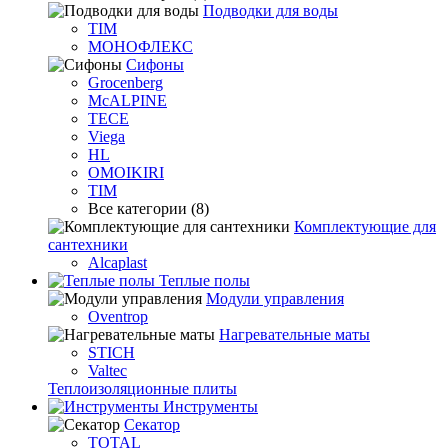
Подводки для воды
TIM
МОНОФЛЕКС
Сифоны
Grocenberg
McALPINE
TECE
Viega
HL
OMOIKIRI
TIM
Все категории (8)
Комплектующие для
сантехники
Alcaplast
Теплые полы
Модули управления
Oventrop
Нагревательные маты
STICH
Valtec
Теплоизоляционные плиты
Инструменты
Секатор
TOTAL