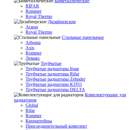
Биметаллические
RIFAR
Rommer
Royal Thermo
Дизайнерские
Аскон
Royal Thermo
Стальные панельные
Arbonia
Axis
Rommer
Лемакс
Трубчатые
Трубчатые радиаторы Irsap
Трубчатые радиаторы Rifar
Трубчатые радиаторы Zehnder
Трубчатые радиаторы КЗТО
Трубчатые радиаторы DELTA
Комплектующие для
радиаторов
Global
Rifar
Rommer
Кронштейны
Присоединительный комплект