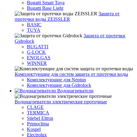
Bugatti Smart Tuya
Bugatti Base Light
Защита от
протечки воды ZEISSLER
BASIC
TUYA
Защита от протечки
Gidrolock
BUGATTI
G-LOCK
ENOLGAS
WINNER
Комплектующие для систем защита от протечки воды
Комплектующие для Neptun
Комплектующие для Gidrolock
Водонагреватели
Водонагреватeли электрические проточные
CLAGE
TERMICA
Stiebel Eltron
Primoclima
Kospel
Electrolux