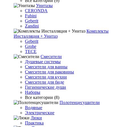
Все категории (9)
Унитазы
CERONDA
Fubini
Geberit
Zandini
Комплекты
Инсталляция + Унитаз
Geberit
Grohe
TECE
Смесители
Душевые системы
Смесители для ванны
Смесители для раковины
Смесители для кухни
Смесители для биде
Гигиенические души
Наборы
Все категории (8)
Полотенцесушители
Водяные
Электрические
Люки
Практика