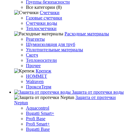
Группы безопасности
Все категории (8)
Счетчики
Газовые счетчики
Счетчики воды
Теплосчетчики
Расходные материалы
Реагенты
Шумоизоляция для труб
Уплотнительные материалы
Скотч
Теплоносители
Прочее
Крепеж
HOMMET
Walraven
ПроксиТерм
Защита от протечки воды
Защита от протечки
Neptun
Aquacontrol
Bugatti Smart+
Profi Base
Profi Smart+
Bugatti Base