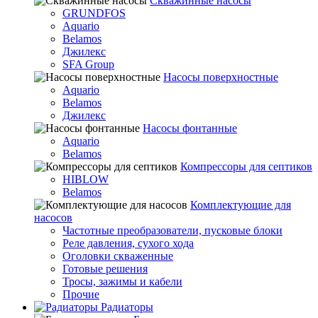
Скважинные насосы
GRUNDFOS
Aquario
Belamos
Джилекс
SFA Group
Насосы поверхностные
Aquario
Belamos
Джилекс
Насосы фонтанные
Aquario
Belamos
Компрессоры для септиков
HIBLOW
Belamos
Комплектующие для
насосов
Частотные преобразователи, пусковые блоки
Реле давления, сухого хода
Оголовки скваженные
Готовые решения
Тросы, зажимы и кабели
Прочие
Радиаторы