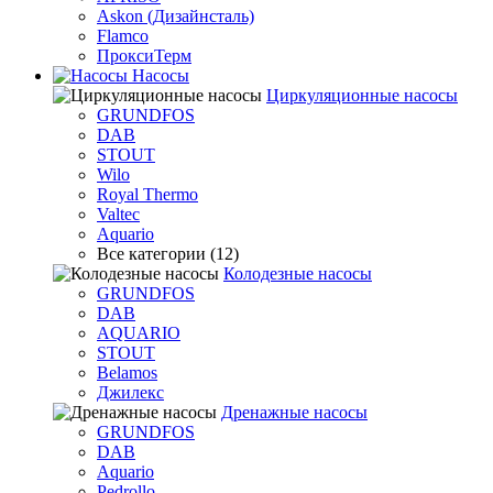
Askon (Дизайнсталь)
Flamco
ПроксиТерм
Насосы
Циркуляционные насосы
GRUNDFOS
DAB
STOUT
Wilo
Royal Thermo
Valtec
Aquario
Все категории (12)
Колодезные насосы
GRUNDFOS
DAB
AQUARIO
STOUT
Belamos
Джилекс
Дренажные насосы
GRUNDFOS
DAB
Aquario
Pedrollo