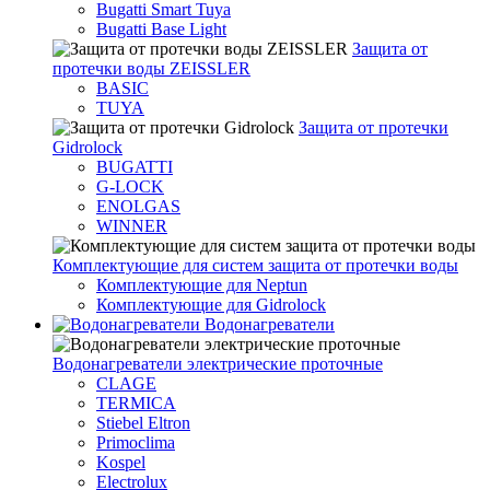
Bugatti Smart Tuya
Bugatti Base Light
Защита от
протечки воды ZEISSLER
BASIC
TUYA
Защита от протечки
Gidrolock
BUGATTI
G-LOCK
ENOLGAS
WINNER
Комплектующие для систем защита от протечки воды
Комплектующие для Neptun
Комплектующие для Gidrolock
Водонагреватели
Водонагреватeли электрические проточные
CLAGE
TERMICA
Stiebel Eltron
Primoclima
Kospel
Electrolux