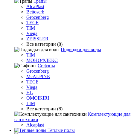
Трапы
AlcaPlast
Bettoserb
Grocenberg
TECE
TIM
Viega
ZEISSLER
Все категории (8)
Подводки для воды
TIM
МОНОФЛЕКС
Сифоны
Grocenberg
McALPINE
TECE
Viega
HL
OMOIKIRI
TIM
Все категории (8)
Комплектующие для
сантехники
Alcaplast
Теплые полы