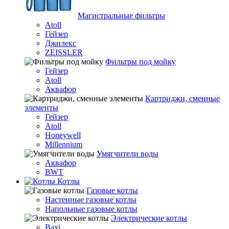
Магистральные фильтры
Atoll
Гейзер
Джилекс
ZEISSLER
Фильтры под мойку
Гейзер
Atoll
Аквафор
Картриджи, сменные
элементы
Гейзер
Atoll
Honeywell
Millennium
Умягчители воды
Аквафор
BWT
Котлы
Гaзовые котлы
Настенные газовые котлы
Напольные газовые котлы
Электрические котлы
Baxi