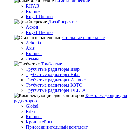
Биметаллические
RIFAR
Rommer
Royal Thermo
Дизайнерские
Аскон
Royal Thermo
Стальные панельные
Arbonia
Axis
Rommer
Лемакс
Трубчатые
Трубчатые радиаторы Irsap
Трубчатые радиаторы Rifar
Трубчатые радиаторы Zehnder
Трубчатые радиаторы КЗТО
Трубчатые радиаторы DELTA
Комплектующие для
радиаторов
Global
Rifar
Rommer
Кронштейны
Присоединительный комплект