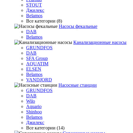
STOUT
Джилекс
Belamos
Все категории (8)
Насосы фекальные
DAB
Belamos
Канализационные насосы
GRUNDFOS
DAB
SFA Group
AQUATIM
ELSEN
Belamos
VANDJORD
Насосные станции
GRUNDFOS
DAB
Wilo
Aquario
Shinhoo
Belamos
Джилекс
Все категории (14)