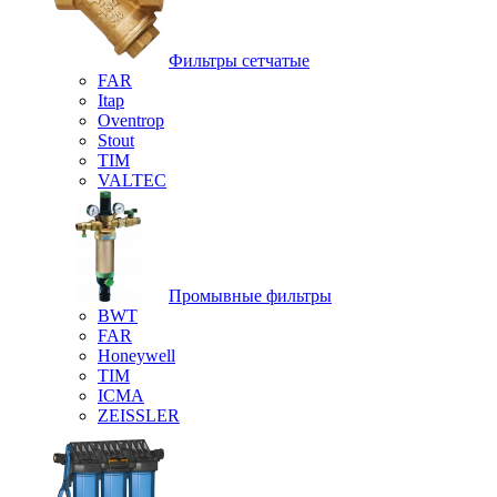
Фильтры сетчатые
FAR
Itap
Oventrop
Stout
TIM
VALTEC
Промывные фильтры
BWT
FAR
Honeywell
TIM
ICMA
ZEISSLER