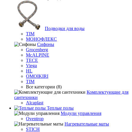
Подводки для воды
TIM
МОНОФЛЕКС
Сифоны
Grocenberg
McALPINE
TECE
Viega
HL
OMOIKIRI
TIM
Все категории (8)
Комплектующие для
сантехники
Alcaplast
Теплые полы
Модули управления
Oventrop
Нагревательные маты
STICH