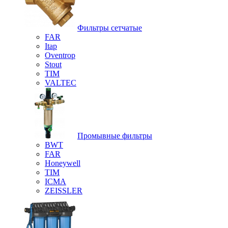
Фильтры сетчатые
FAR
Itap
Oventrop
Stout
TIM
VALTEC
Промывные фильтры
BWT
FAR
Honeywell
TIM
ICMA
ZEISSLER