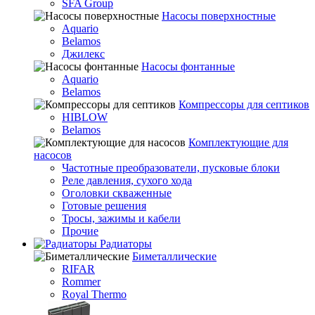
SFA Group
Насосы поверхностные
Aquario
Belamos
Джилекс
Насосы фонтанные
Aquario
Belamos
Компрессоры для септиков
HIBLOW
Belamos
Комплектующие для
насосов
Частотные преобразователи, пусковые блоки
Реле давления, сухого хода
Оголовки скваженные
Готовые решения
Тросы, зажимы и кабели
Прочие
Радиаторы
Биметаллические
RIFAR
Rommer
Royal Thermo