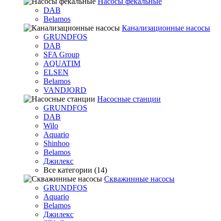
Насосы фекальные
DAB
Belamos
Канализационные насосы
GRUNDFOS
DAB
SFA Group
AQUATIM
ELSEN
Belamos
VANDJORD
Насосные станции
GRUNDFOS
DAB
Wilo
Aquario
Shinhoo
Belamos
Джилекс
Все категории (14)
Скважинные насосы
GRUNDFOS
Aquario
Belamos
Джилекс