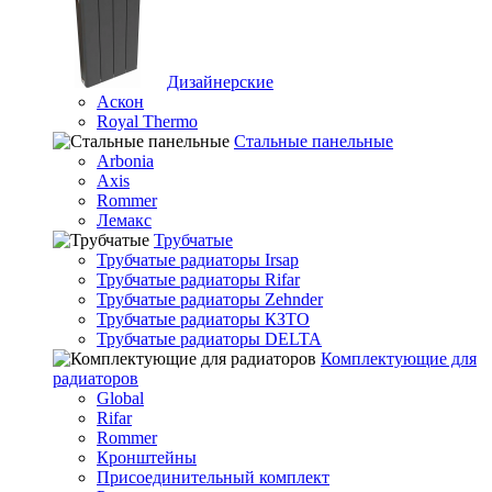
Дизайнерские
Аскон
Royal Thermo
Стальные панельные
Arbonia
Axis
Rommer
Лемакс
Трубчатые
Трубчатые радиаторы Irsap
Трубчатые радиаторы Rifar
Трубчатые радиаторы Zehnder
Трубчатые радиаторы КЗТО
Трубчатые радиаторы DELTA
Комплектующие для
радиаторов
Global
Rifar
Rommer
Кронштейны
Присоединительный комплект