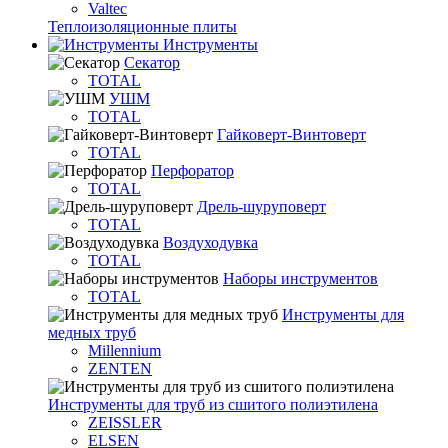
Valtec
Теплоизоляционные плиты
Инструменты
Секатор
TOTAL
УШМ
TOTAL
Гайковерт-Винтоверт
TOTAL
Перфоратор
TOTAL
Дрель-шуруповерт
TOTAL
Воздуходувка
TOTAL
Наборы инструментов
TOTAL
Инструменты для
медных труб
Millennium
ZENTEN
Инструменты для труб из сшитого полиэтилена
ZEISSLER
ELSEN