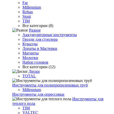
Far
Millennium
Rehau
Stout
TIM
Все категории (8)
Разное
Аккумуляторные инструменты
Гвозди для стэплера
Кувалды
Лопаты и Мастерки
Магниты
Молотки
Набор головок
Все категории (12)
Диски
TOTAL
Инструменты для полипропиленовых труб
Millennium
Инструменты для опрессовки
Инструменты для
теплого пола
TIM
VALTEC