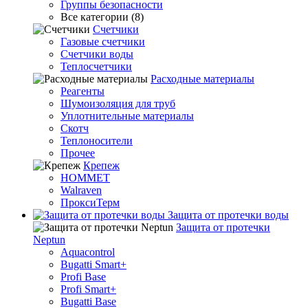
Группы безопасности
Все категории (8)
Счетчики
Газовые счетчики
Счетчики воды
Теплосчетчики
Расходные материалы
Реагенты
Шумоизоляция для труб
Уплотнительные материалы
Скотч
Теплоносители
Прочее
Крепеж
HOMMET
Walraven
ПроксиТерм
Защита от протечки воды
Защита от протечки
Neptun
Aquacontrol
Bugatti Smart+
Profi Base
Profi Smart+
Bugatti Base