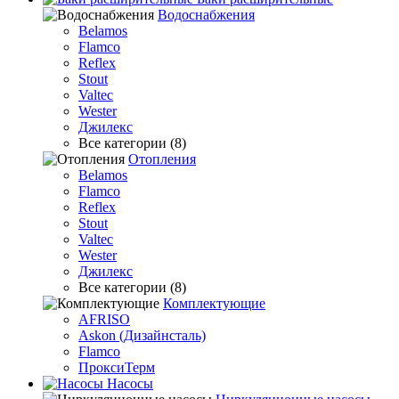
Водоснабжения
Belamos
Flamco
Reflex
Stout
Valtec
Wester
Джилекс
Все категории (8)
Отопления
Belamos
Flamco
Reflex
Stout
Valtec
Wester
Джилекс
Все категории (8)
Комплектующие
AFRISO
Askon (Дизайнсталь)
Flamco
ПроксиТерм
Насосы