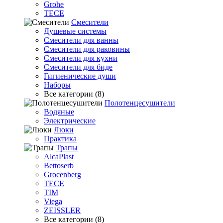
Grohe
TECE
Смесители
Душевые системы
Смесители для ванны
Смесители для раковины
Смесители для кухни
Смесители для биде
Гигиенические души
Наборы
Все категории (8)
Полотенцесушители
Водяные
Электрические
Люки
Практика
Трапы
AlcaPlast
Bettoserb
Grocenberg
TECE
TIM
Viega
ZEISSLER
Все категории (8)