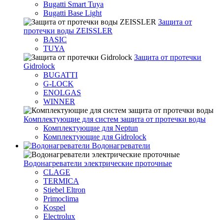
Bugatti Smart Tuya
Bugatti Base Light
Защита от
протечки воды ZEISSLER
BASIC
TUYA
Защита от протечки
Gidrolock
BUGATTI
G-LOCK
ENOLGAS
WINNER
Комплектующие для систем защита от протечки воды
Комплектующие для Neptun
Комплектующие для Gidrolock
Водонагреватели
Водонагреватeли электрические проточные
CLAGE
TERMICA
Stiebel Eltron
Primoclima
Kospel
Electrolux