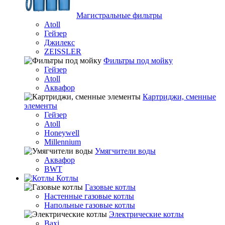
Магистральные фильтры
Atoll
Гейзер
Джилекс
ZEISSLER
Фильтры под мойку
Гейзер
Atoll
Аквафор
Картриджи, сменные
элементы
Гейзер
Atoll
Honeywell
Millennium
Умягчители воды
Аквафор
BWT
Котлы
Гaзовые котлы
Настенные газовые котлы
Напольные газовые котлы
Электрические котлы
Baxi