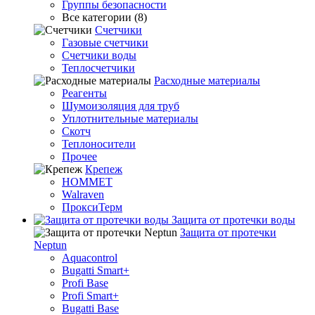
Группы безопасности
Все категории (8)
Счетчики
Газовые счетчики
Счетчики воды
Теплосчетчики
Расходные материалы
Реагенты
Шумоизоляция для труб
Уплотнительные материалы
Скотч
Теплоносители
Прочее
Крепеж
HOMMET
Walraven
ПроксиТерм
Защита от протечки воды
Защита от протечки
Neptun
Aquacontrol
Bugatti Smart+
Profi Base
Profi Smart+
Bugatti Base