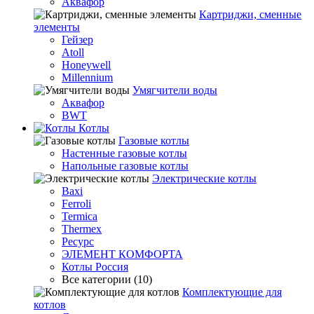
Аквафор
Картриджи, сменные
элементы
Гейзер
Atoll
Honeywell
Millennium
Умягчители воды
Аквафор
BWT
Котлы
Гaзовые котлы
Настенные газовые котлы
Напольные газовые котлы
Электрические котлы
Baxi
Ferroli
Termica
Thermex
Ресурс
ЭЛЕМЕНТ КОМФОРТА
Котлы Россия
Все категории (10)
Комплектующие для
котлов