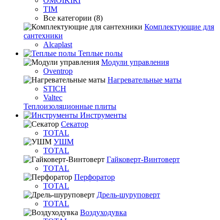
OMOIKIRI
TIM
Все категории (8)
Комплектующие для
сантехники
Alcaplast
Теплые полы
Модули управления
Oventrop
Нагревательные маты
STICH
Valtec
Теплоизоляционные плиты
Инструменты
Секатор
TOTAL
УШМ
TOTAL
Гайковерт-Винтоверт
TOTAL
Перфоратор
TOTAL
Дрель-шуруповерт
TOTAL
Воздуходувка