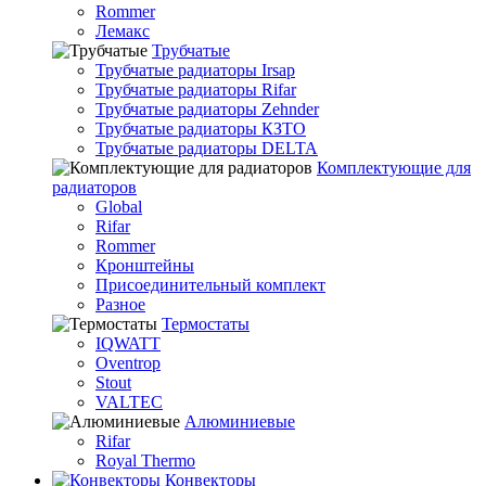
Rommer
Лемакс
Трубчатые
Трубчатые радиаторы Irsap
Трубчатые радиаторы Rifar
Трубчатые радиаторы Zehnder
Трубчатые радиаторы КЗТО
Трубчатые радиаторы DELTA
Комплектующие для
радиаторов
Global
Rifar
Rommer
Кронштейны
Присоединительный комплект
Разное
Термостаты
IQWATT
Oventrop
Stout
VALTEC
Алюминиевые
Rifar
Royal Thermo
Конвекторы