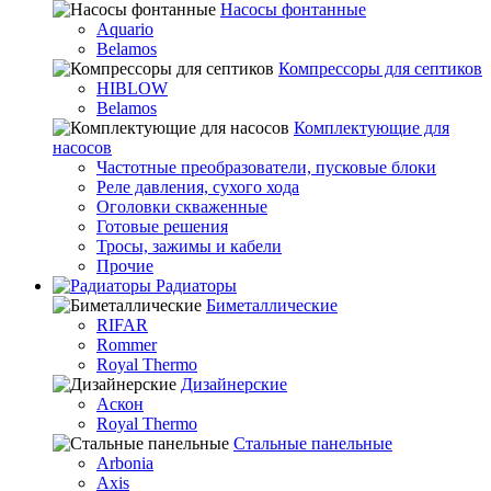
Насосы фонтанные
Aquario
Belamos
Компрессоры для септиков
HIBLOW
Belamos
Комплектующие для
насосов
Частотные преобразователи, пусковые блоки
Реле давления, сухого хода
Оголовки скваженные
Готовые решения
Тросы, зажимы и кабели
Прочие
Радиаторы
Биметаллические
RIFAR
Rommer
Royal Thermo
Дизайнерские
Аскон
Royal Thermo
Стальные панельные
Arbonia
Axis