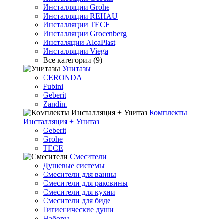
Инсталляции Grohe
Инсталляции REHAU
Инсталляции TECE
Инсталляции Grocenberg
Инсталяции AlcaPlast
Инсталляции Viega
Все категории (9)
Унитазы
CERONDA
Fubini
Geberit
Zandini
Комплекты
Инсталляция + Унитаз
Geberit
Grohe
TECE
Смесители
Душевые системы
Смесители для ванны
Смесители для раковины
Смесители для кухни
Смесители для биде
Гигиенические души
Наборы