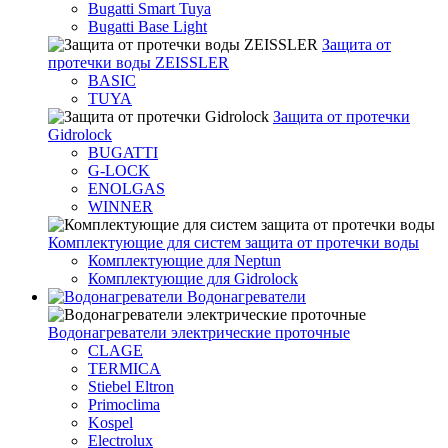
Bugatti Smart Tuya
Bugatti Base Light
Защита от
протечки воды ZEISSLER
BASIC
TUYA
Защита от протечки
Gidrolock
BUGATTI
G-LOCK
ENOLGAS
WINNER
Комплектующие для систем защита от протечки воды
Комплектующие для Neptun
Комплектующие для Gidrolock
Водонагреватели
Водонагреватeли электрические проточные
CLAGE
TERMICA
Stiebel Eltron
Primoclima
Kospel
Electrolux