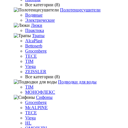
Все категории (8)
Полотенцесушители
Водяные
Электрические
Люки
Практика
Трапы
AlcaPlast
Bettoserb
Grocenberg
TECE
TIM
Viega
ZEISSLER
Все категории (8)
Подводки для воды
TIM
МОНОФЛЕКС
Сифоны
Grocenberg
McALPINE
TECE
Viega
HL