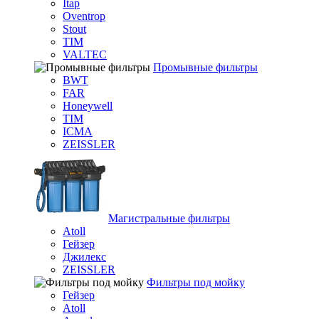
Itap
Oventrop
Stout
TIM
VALTEC
Промывные фильтры
BWT
FAR
Honeywell
TIM
ICMA
ZEISSLER
Магистральные фильтры
Atoll
Гейзер
Джилекс
ZEISSLER
Фильтры под мойку
Гейзер
Atoll