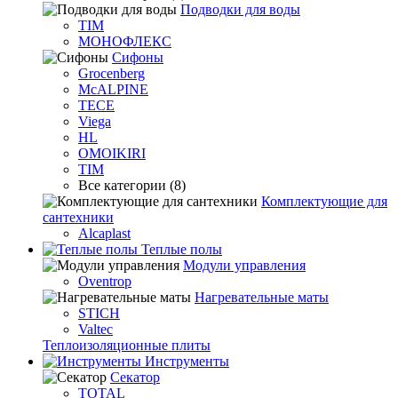
Подводки для воды
TIM
МОНОФЛЕКС
Сифоны
Grocenberg
McALPINE
TECE
Viega
HL
OMOIKIRI
TIM
Все категории (8)
Комплектующие для
сантехники
Alcaplast
Теплые полы
Модули управления
Oventrop
Нагревательные маты
STICH
Valtec
Теплоизоляционные плиты
Инструменты
Секатор
TOTAL