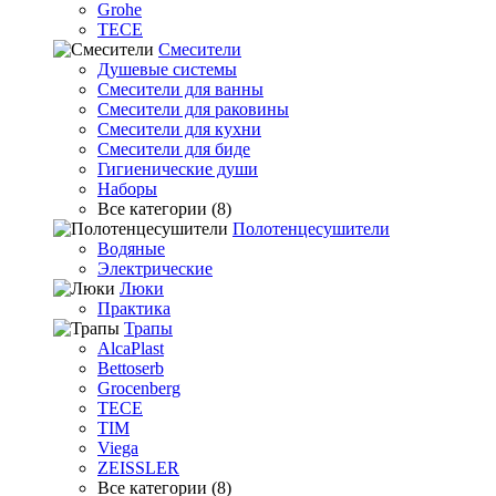
Grohe
TECE
Смесители
Душевые системы
Смесители для ванны
Смесители для раковины
Смесители для кухни
Смесители для биде
Гигиенические души
Наборы
Все категории (8)
Полотенцесушители
Водяные
Электрические
Люки
Практика
Трапы
AlcaPlast
Bettoserb
Grocenberg
TECE
TIM
Viega
ZEISSLER
Все категории (8)