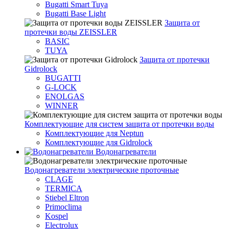
Bugatti Smart Tuya
Bugatti Base Light
Защита от
протечки воды ZEISSLER
BASIC
TUYA
Защита от протечки
Gidrolock
BUGATTI
G-LOCK
ENOLGAS
WINNER
Комплектующие для систем защита от протечки воды
Комплектующие для Neptun
Комплектующие для Gidrolock
Водонагреватели
Водонагреватeли электрические проточные
CLAGE
TERMICA
Stiebel Eltron
Primoclima
Kospel
Electrolux