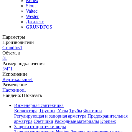
Reflex
Stout
Valtec
Wester
Джилекс
GRUNDFOS
Параметры
Производители
Grundfos
1
Объем, л
8
1
Размер подключения
3/4"
1
Исполнение
Вертикальное
1
Размещение
Настенное
1
Найдено:
1
Показать
Инженерная сантехника
Коллектора, Группы, Узлы
Трубы
Фитинги
Регулирующая и запорная арматура
Предохранительная
арматура
Счетчики
Расходные материалы
Крепеж
Защита от протечки воды
Защита от протечки Neptun
Защита от протечки воды