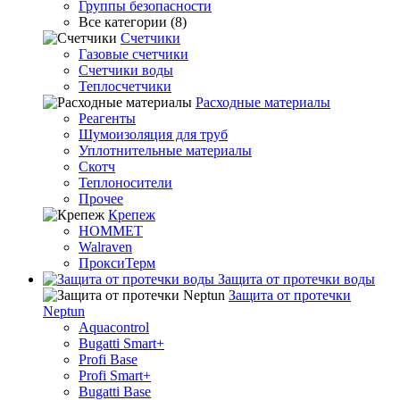
Группы безопасности
Все категории (8)
Счетчики
Газовые счетчики
Счетчики воды
Теплосчетчики
Расходные материалы
Реагенты
Шумоизоляция для труб
Уплотнительные материалы
Скотч
Теплоносители
Прочее
Крепеж
HOMMET
Walraven
ПроксиТерм
Защита от протечки воды
Защита от протечки
Neptun
Aquacontrol
Bugatti Smart+
Profi Base
Profi Smart+
Bugatti Base