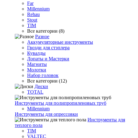
Far
Millennium
Rehau
Stout
TIM
Все категории (8)
Разное
Аккумуляторные инструменты
Гвозди для стэплера
Кувалды
Лопаты и Мастерки
Магниты
Молотки
Набор головок
Все категории (12)
Диски
TOTAL
Инструменты для полипропиленовых труб
Millennium
Инструменты для опрессовки
Инструменты для
теплого пола
TIM
VALTEC