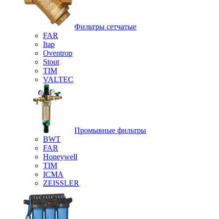
Фильтры сетчатые
FAR
Itap
Oventrop
Stout
TIM
VALTEC
Промывные фильтры
BWT
FAR
Honeywell
TIM
ICMA
ZEISSLER