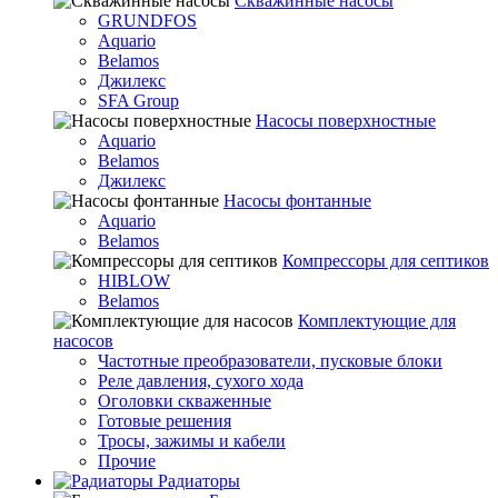
Скважинные насосы
GRUNDFOS
Aquario
Belamos
Джилекс
SFA Group
Насосы поверхностные
Aquario
Belamos
Джилекс
Насосы фонтанные
Aquario
Belamos
Компрессоры для септиков
HIBLOW
Belamos
Комплектующие для
насосов
Частотные преобразователи, пусковые блоки
Реле давления, сухого хода
Оголовки скваженные
Готовые решения
Тросы, зажимы и кабели
Прочие
Радиаторы