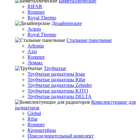
Биметаллические
RIFAR
Rommer
Royal Thermo
Дизайнерские
Аскон
Royal Thermo
Стальные панельные
Arbonia
Axis
Rommer
Лемакс
Трубчатые
Трубчатые радиаторы Irsap
Трубчатые радиаторы Rifar
Трубчатые радиаторы Zehnder
Трубчатые радиаторы КЗТО
Трубчатые радиаторы DELTA
Комплектующие для
радиаторов
Global
Rifar
Rommer
Кронштейны
Присоединительный комплект