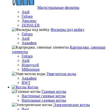
Магистральные фильтры
Atoll
Гейзер
Джилекс
ZEISSLER
Фильтры под мойку
Гейзер
Atoll
Аквафор
Картриджи, сменные
элементы
Гейзер
Atoll
Honeywell
Millennium
Умягчители воды
Аквафор
BWT
Котлы
Гaзовые котлы
Настенные газовые котлы
Напольные газовые котлы
Электрические котлы
Baxi