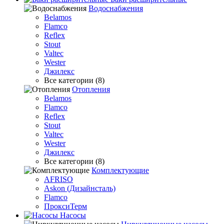
Водоснабжения
Belamos
Flamco
Reflex
Stout
Valtec
Wester
Джилекс
Все категории (8)
Отопления
Belamos
Flamco
Reflex
Stout
Valtec
Wester
Джилекс
Все категории (8)
Комплектующие
AFRISO
Askon (Дизайнсталь)
Flamco
ПроксиТерм
Насосы