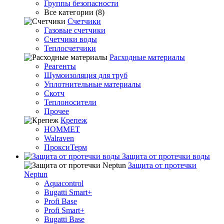
Группы безопасности
Все категории (8)
Счетчики
Газовые счетчики
Счетчики воды
Теплосчетчики
Расходные материалы
Реагенты
Шумоизоляция для труб
Уплотнительные материалы
Скотч
Теплоносители
Прочее
Крепеж
HOMMET
Walraven
ПроксиТерм
Защита от протечки воды
Защита от протечки
Neptun
Aquacontrol
Bugatti Smart+
Profi Base
Profi Smart+
Bugatti Base