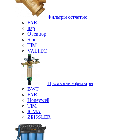
Фильтры сетчатые
FAR
Itap
Oventrop
Stout
TIM
VALTEC
Промывные фильтры
BWT
FAR
Honeywell
TIM
ICMA
ZEISSLER