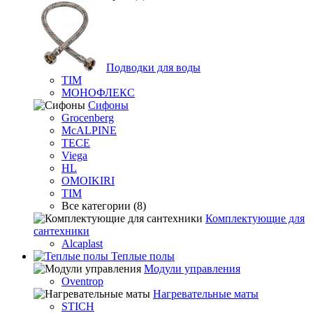
Подводки для воды
TIM
МОНОФЛЕКС
Сифоны
Grocenberg
McALPINE
TECE
Viega
HL
OMOIKIRI
TIM
Все категории (8)
Комплектующие для
сантехники
Alcaplast
Теплые полы
Модули управления
Oventrop
Нагревательные маты
STICH