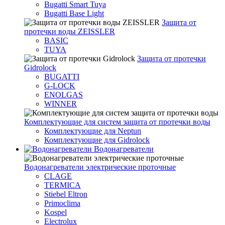
Bugatti Smart Tuya
Bugatti Base Light
Защита от
протечки воды ZEISSLER
BASIC
TUYA
Защита от протечки
Gidrolock
BUGATTI
G-LOCK
ENOLGAS
WINNER
Комплектующие для систем защита от протечки воды
Комплектующие для Neptun
Комплектующие для Gidrolock
Водонагреватели
Водонагреватeли электрические проточные
CLAGE
TERMICA
Stiebel Eltron
Primoclima
Kospel
Electrolux