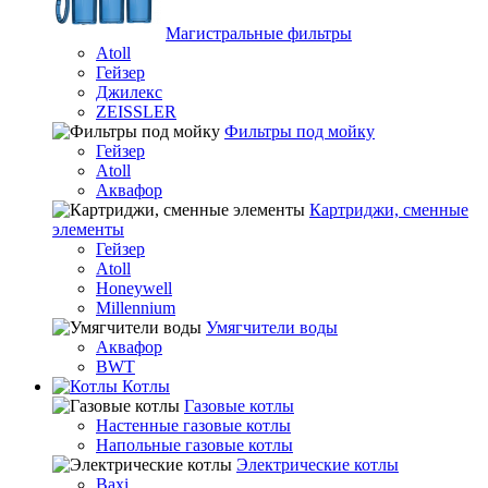
Магистральные фильтры
Atoll
Гейзер
Джилекс
ZEISSLER
Фильтры под мойку
Гейзер
Atoll
Аквафор
Картриджи, сменные
элементы
Гейзер
Atoll
Honeywell
Millennium
Умягчители воды
Аквафор
BWT
Котлы
Гaзовые котлы
Настенные газовые котлы
Напольные газовые котлы
Электрические котлы
Baxi