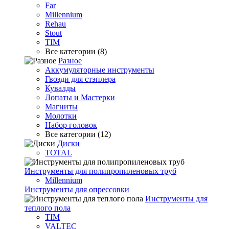
Far
Millennium
Rehau
Stout
TIM
Все категории (8)
Разное
Аккумуляторные инструменты
Гвозди для стэплера
Кувалды
Лопаты и Мастерки
Магниты
Молотки
Набор головок
Все категории (12)
Диски
TOTAL
Инструменты для полипропиленовых труб
Millennium
Инструменты для опрессовки
Инструменты для
теплого пола
TIM
VALTEC