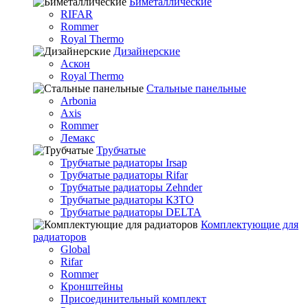
Биметаллические
RIFAR
Rommer
Royal Thermo
Дизайнерские
Аскон
Royal Thermo
Стальные панельные
Arbonia
Axis
Rommer
Лемакс
Трубчатые
Трубчатые радиаторы Irsap
Трубчатые радиаторы Rifar
Трубчатые радиаторы Zehnder
Трубчатые радиаторы КЗТО
Трубчатые радиаторы DELTA
Комплектующие для
радиаторов
Global
Rifar
Rommer
Кронштейны
Присоединительный комплект