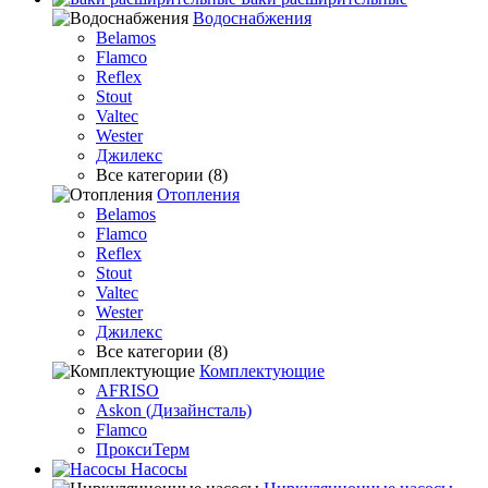
Водоснабжения
Belamos
Flamco
Reflex
Stout
Valtec
Wester
Джилекс
Все категории (8)
Отопления
Belamos
Flamco
Reflex
Stout
Valtec
Wester
Джилекс
Все категории (8)
Комплектующие
AFRISO
Askon (Дизайнсталь)
Flamco
ПроксиТерм
Насосы