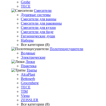
Grohe
TECE
Смесители
Душевые системы
Смесители для ванны
Смесители для раковины
Смесители для кухни
Смесители для биде
Гигиенические души
Наборы
Все категории (8)
Полотенцесушители
Водяные
Электрические
Люки
Практика
Трапы
AlcaPlast
Bettoserb
Grocenberg
TECE
TIM
Viega
ZEISSLER
Все категории (8)