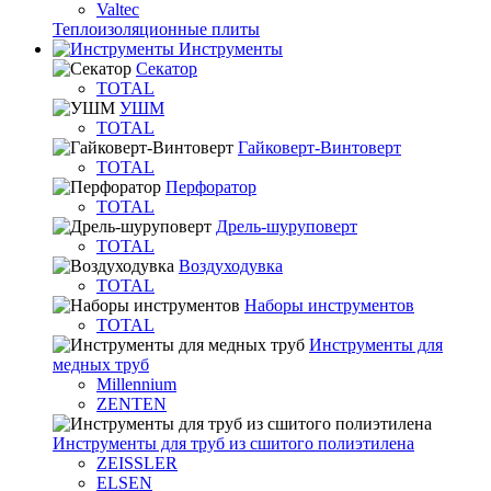
Valtec
Теплоизоляционные плиты
Инструменты
Секатор
TOTAL
УШМ
TOTAL
Гайковерт-Винтоверт
TOTAL
Перфоратор
TOTAL
Дрель-шуруповерт
TOTAL
Воздуходувка
TOTAL
Наборы инструментов
TOTAL
Инструменты для
медных труб
Millennium
ZENTEN
Инструменты для труб из сшитого полиэтилена
ZEISSLER
ELSEN