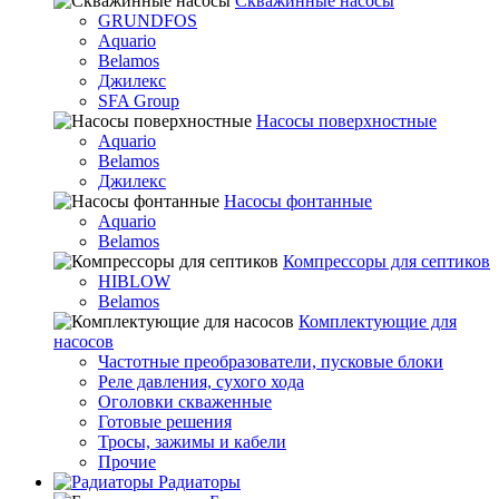
Скважинные насосы
GRUNDFOS
Aquario
Belamos
Джилекс
SFA Group
Насосы поверхностные
Aquario
Belamos
Джилекс
Насосы фонтанные
Aquario
Belamos
Компрессоры для септиков
HIBLOW
Belamos
Комплектующие для
насосов
Частотные преобразователи, пусковые блоки
Реле давления, сухого хода
Оголовки скваженные
Готовые решения
Тросы, зажимы и кабели
Прочие
Радиаторы