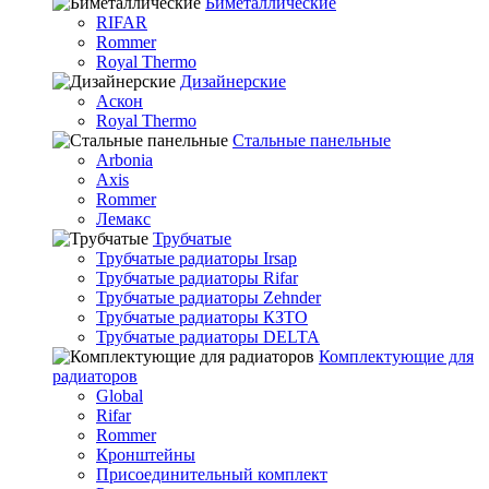
Биметаллические
RIFAR
Rommer
Royal Thermo
Дизайнерские
Аскон
Royal Thermo
Стальные панельные
Arbonia
Axis
Rommer
Лемакс
Трубчатые
Трубчатые радиаторы Irsap
Трубчатые радиаторы Rifar
Трубчатые радиаторы Zehnder
Трубчатые радиаторы КЗТО
Трубчатые радиаторы DELTA
Комплектующие для
радиаторов
Global
Rifar
Rommer
Кронштейны
Присоединительный комплект