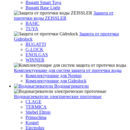
Bugatti Smart Tuya
Bugatti Base Light
Защита от
протечки воды ZEISSLER
BASIC
TUYA
Защита от протечки
Gidrolock
BUGATTI
G-LOCK
ENOLGAS
WINNER
Комплектующие для систем защита от протечки воды
Комплектующие для Neptun
Комплектующие для Gidrolock
Водонагреватели
Водонагреватeли электрические проточные
CLAGE
TERMICA
Stiebel Eltron
Primoclima
Kospel
Electrolux