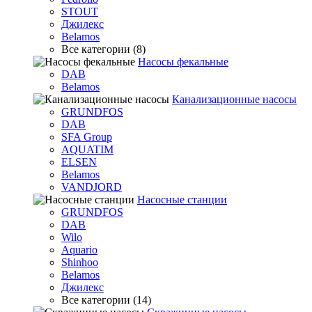
STOUT
Джилекс
Belamos
Все категории (8)
Насосы фекальные
DAB
Belamos
Канализационные насосы
GRUNDFOS
DAB
SFA Group
AQUATIM
ELSEN
Belamos
VANDJORD
Насосные станции
GRUNDFOS
DAB
Wilo
Aquario
Shinhoo
Belamos
Джилекс
Все категории (14)