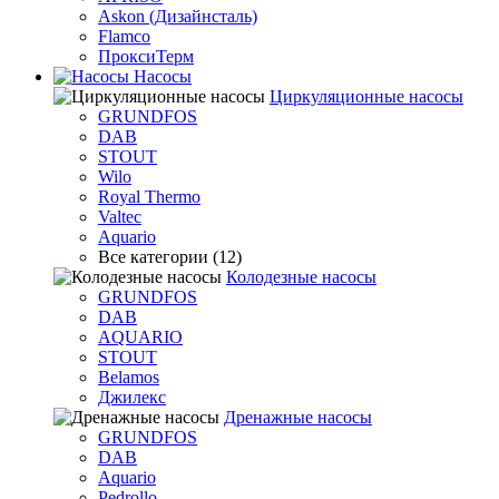
Askon (Дизайнсталь)
Flamco
ПроксиТерм
Насосы
Циркуляционные насосы
GRUNDFOS
DAB
STOUT
Wilo
Royal Thermo
Valtec
Aquario
Все категории (12)
Колодезные насосы
GRUNDFOS
DAB
AQUARIO
STOUT
Belamos
Джилекс
Дренажные насосы
GRUNDFOS
DAB
Aquario
Pedrollo