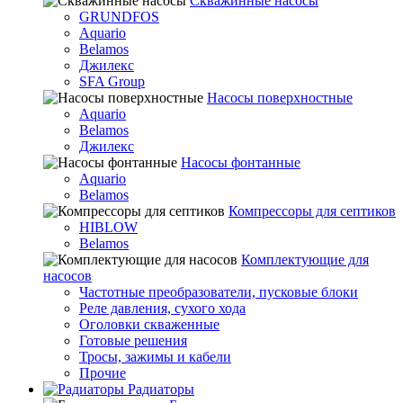
Скважинные насосы
GRUNDFOS
Aquario
Belamos
Джилекс
SFA Group
Насосы поверхностные
Aquario
Belamos
Джилекс
Насосы фонтанные
Aquario
Belamos
Компрессоры для септиков
HIBLOW
Belamos
Комплектующие для
насосов
Частотные преобразователи, пусковые блоки
Реле давления, сухого хода
Оголовки скваженные
Готовые решения
Тросы, зажимы и кабели
Прочие
Радиаторы