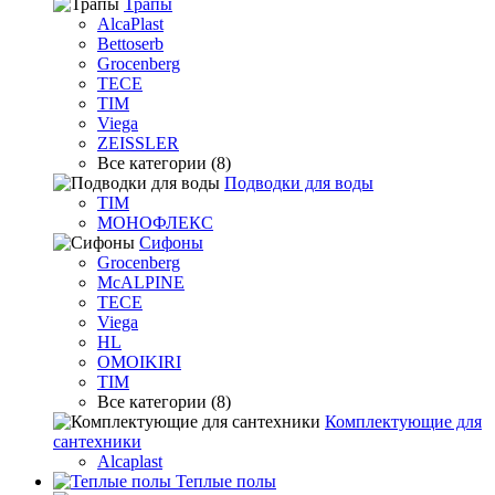
Трапы
AlcaPlast
Bettoserb
Grocenberg
TECE
TIM
Viega
ZEISSLER
Все категории (8)
Подводки для воды
TIM
МОНОФЛЕКС
Сифоны
Grocenberg
McALPINE
TECE
Viega
HL
OMOIKIRI
TIM
Все категории (8)
Комплектующие для
сантехники
Alcaplast
Теплые полы