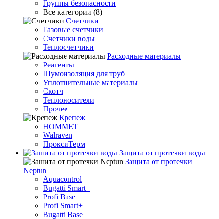
Группы безопасности
Все категории (8)
Счетчики
Газовые счетчики
Счетчики воды
Теплосчетчики
Расходные материалы
Реагенты
Шумоизоляция для труб
Уплотнительные материалы
Скотч
Теплоносители
Прочее
Крепеж
HOMMET
Walraven
ПроксиТерм
Защита от протечки воды
Защита от протечки
Neptun
Aquacontrol
Bugatti Smart+
Profi Base
Profi Smart+
Bugatti Base