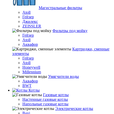
Магистральные фильтры
Atoll
Гейзер
Джилекс
ZEISSLER
Фильтры под мойку
Гейзер
Atoll
Аквафор
Картриджи, сменные
элементы
Гейзер
Atoll
Honeywell
Millennium
Умягчители воды
Аквафор
BWT
Котлы
Гaзовые котлы
Настенные газовые котлы
Напольные газовые котлы
Электрические котлы
Baxi