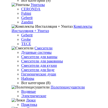
Все категории (9)
Унитазы
CERONDA
Fubini
Geberit
Zandini
Комплекты
Инсталляция + Унитаз
Geberit
Grohe
TECE
Смесители
Душевые системы
Смесители для ванны
Смесители для раковины
Смесители для кухни
Смесители для биде
Гигиенические души
Наборы
Все категории (8)
Полотенцесушители
Водяные
Электрические
Люки
Практика