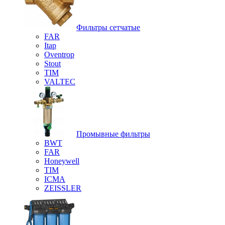
Фильтры сетчатые
FAR
Itap
Oventrop
Stout
TIM
VALTEC
Промывные фильтры
BWT
FAR
Honeywell
TIM
ICMA
ZEISSLER