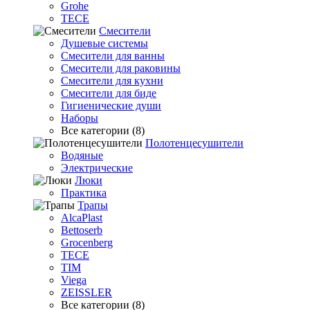
Grohe
TECE
Смесители
Душевые системы
Смесители для ванны
Смесители для раковины
Смесители для кухни
Смесители для биде
Гигиенические души
Наборы
Все категории (8)
Полотенцесушители
Водяные
Электрические
Люки
Практика
Трапы
AlcaPlast
Bettoserb
Grocenberg
TECE
TIM
Viega
ZEISSLER
Все категории (8)