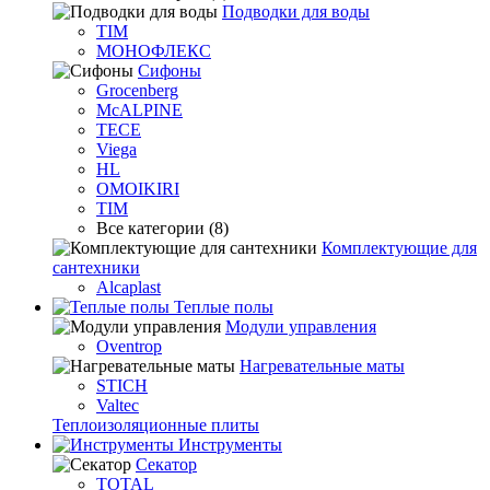
Подводки для воды
TIM
МОНОФЛЕКС
Сифоны
Grocenberg
McALPINE
TECE
Viega
HL
OMOIKIRI
TIM
Все категории (8)
Комплектующие для
сантехники
Alcaplast
Теплые полы
Модули управления
Oventrop
Нагревательные маты
STICH
Valtec
Теплоизоляционные плиты
Инструменты
Секатор
TOTAL