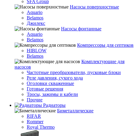
SFA Group
Насосы поверхностные
Aquario
Belamos
Джилекс
Насосы фонтанные
Aquario
Belamos
Компрессоры для септиков
HIBLOW
Belamos
Комплектующие для
насосов
Частотные преобразователи, пусковые блоки
Реле давления, сухого хода
Оголовки скваженные
Готовые решения
Тросы, зажимы и кабели
Прочие
Радиаторы
Биметаллические
RIFAR
Rommer
Royal Thermo