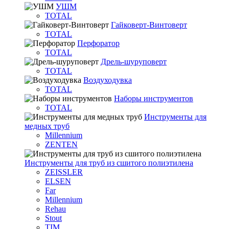
УШМ
TOTAL
Гайковерт-Винтоверт
TOTAL
Перфоратор
TOTAL
Дрель-шуруповерт
TOTAL
Воздуходувка
TOTAL
Наборы инструментов
TOTAL
Инструменты для
медных труб
Millennium
ZENTEN
Инструменты для труб из сшитого полиэтилена
ZEISSLER
ELSEN
Far
Millennium
Rehau
Stout
TIM