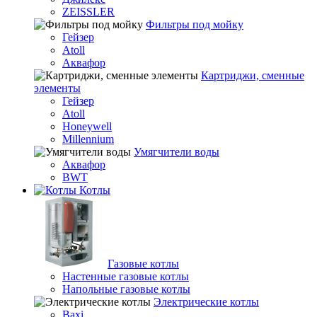
ZEISSLER
Фильтры под мойку
Гейзер
Atoll
Аквафор
Картриджи, сменные
элементы
Гейзер
Atoll
Honeywell
Millennium
Умягчители воды
Аквафор
BWT
Котлы
Гaзовые котлы
Настенные газовые котлы
Напольные газовые котлы
Электрические котлы
Baxi