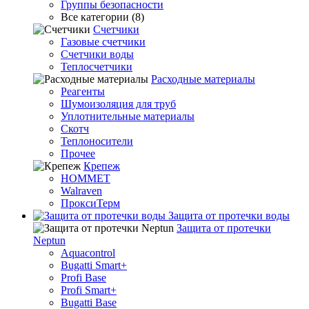
Группы безопасности
Все категории (8)
Счетчики
Газовые счетчики
Счетчики воды
Теплосчетчики
Расходные материалы
Реагенты
Шумоизоляция для труб
Уплотнительные материалы
Скотч
Теплоносители
Прочее
Крепеж
HOMMET
Walraven
ПроксиТерм
Защита от протечки воды
Защита от протечки
Neptun
Aquacontrol
Bugatti Smart+
Profi Base
Profi Smart+
Bugatti Base