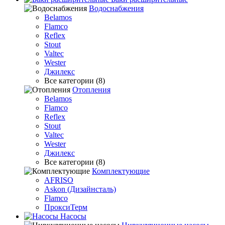
Водоснабжения
Belamos
Flamco
Reflex
Stout
Valtec
Wester
Джилекс
Все категории (8)
Отопления
Belamos
Flamco
Reflex
Stout
Valtec
Wester
Джилекс
Все категории (8)
Комплектующие
AFRISO
Askon (Дизайнсталь)
Flamco
ПроксиТерм
Насосы