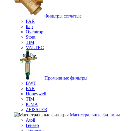
Фильтры сетчатые
FAR
Itap
Oventrop
Stout
TIM
VALTEC
Промывные фильтры
BWT
FAR
Honeywell
TIM
ICMA
ZEISSLER
Магистральные фильтры
Atoll
Гейзер
Джилекс