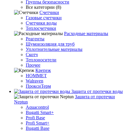
Группы безопасности
Все категории (8)
Счетчики
Газовые счетчики
Счетчики воды
Теплосчетчики
Расходные материалы
Реагенты
Шумоизоляция для труб
Уплотнительные материалы
Скотч
Теплоносители
Прочее
Крепеж
HOMMET
Walraven
ПроксиТерм
Защита от протечки воды
Защита от протечки
Neptun
Aquacontrol
Bugatti Smart+
Profi Base
Profi Smart+
Bugatti Base