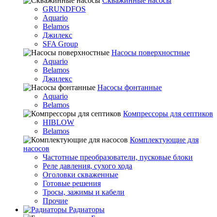
Скважинные насосы
GRUNDFOS
Aquario
Belamos
Джилекс
SFA Group
Насосы поверхностные
Aquario
Belamos
Джилекс
Насосы фонтанные
Aquario
Belamos
Компрессоры для септиков
HIBLOW
Belamos
Комплектующие для
насосов
Частотные преобразователи, пусковые блоки
Реле давления, сухого хода
Оголовки скваженные
Готовые решения
Тросы, зажимы и кабели
Прочие
Радиаторы