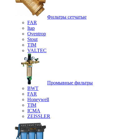
Фильтры сетчатые
FAR
Itap
Oventrop
Stout
TIM
VALTEC
Промывные фильтры
BWT
FAR
Honeywell
TIM
ICMA
ZEISSLER