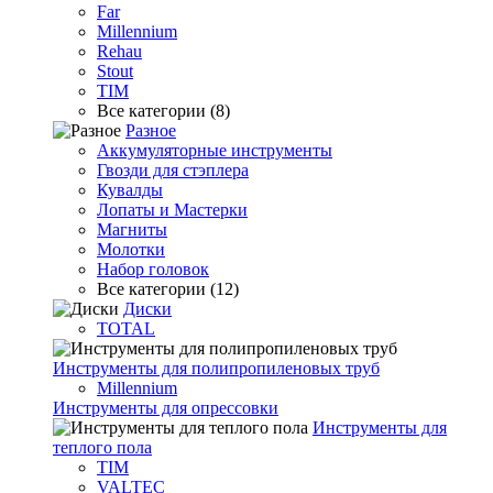
Far
Millennium
Rehau
Stout
TIM
Все категории (8)
Разное
Аккумуляторные инструменты
Гвозди для стэплера
Кувалды
Лопаты и Мастерки
Магниты
Молотки
Набор головок
Все категории (12)
Диски
TOTAL
Инструменты для полипропиленовых труб
Millennium
Инструменты для опрессовки
Инструменты для
теплого пола
TIM
VALTEC