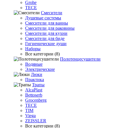
Grohe
TECE
Смесители
Душевые системы
Смесители для ванны
Смесители для раковины
Смесители для кухни
Смесители для биде
Гигиенические души
Наборы
Все категории (8)
Полотенцесушители
Водяные
Электрические
Люки
Практика
Трапы
AlcaPlast
Bettoserb
Grocenberg
TECE
TIM
Viega
ZEISSLER
Все категории (8)