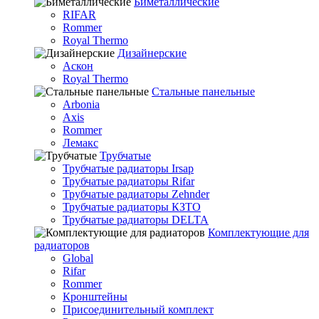
Биметаллические
RIFAR
Rommer
Royal Thermo
Дизайнерские
Аскон
Royal Thermo
Стальные панельные
Arbonia
Axis
Rommer
Лемакс
Трубчатые
Трубчатые радиаторы Irsap
Трубчатые радиаторы Rifar
Трубчатые радиаторы Zehnder
Трубчатые радиаторы КЗТО
Трубчатые радиаторы DELTA
Комплектующие для
радиаторов
Global
Rifar
Rommer
Кронштейны
Присоединительный комплект