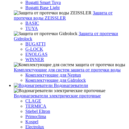
Bugatti Smart Tuya
Bugatti Base Light
Защита от
протечки воды ZEISSLER
BASIC
TUYA
Защита от протечки
Gidrolock
BUGATTI
G-LOCK
ENOLGAS
WINNER
Комплектующие для систем защита от протечки воды
Комплектующие для Neptun
Комплектующие для Gidrolock
Водонагреватели
Водонагреватeли электрические проточные
CLAGE
TERMICA
Stiebel Eltron
Primoclima
Kospel
Electrolux