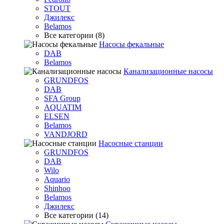
STOUT
Джилекс
Belamos
Все категории (8)
Насосы фекальные
DAB
Belamos
Канализационные насосы
GRUNDFOS
DAB
SFA Group
AQUATIM
ELSEN
Belamos
VANDJORD
Насосные станции
GRUNDFOS
DAB
Wilo
Aquario
Shinhoo
Belamos
Джилекс
Все категории (14)