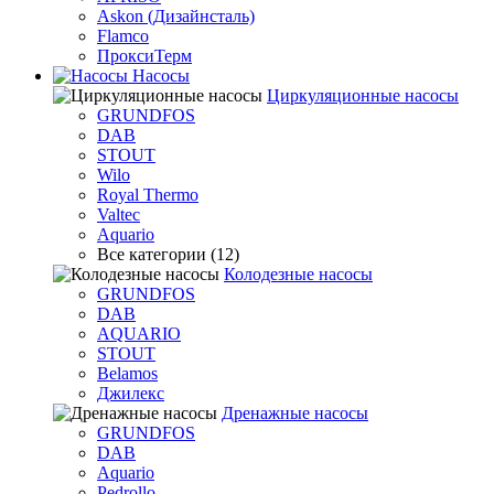
Askon (Дизайнсталь)
Flamco
ПроксиТерм
Насосы
Циркуляционные насосы
GRUNDFOS
DAB
STOUT
Wilo
Royal Thermo
Valtec
Aquario
Все категории (12)
Колодезные насосы
GRUNDFOS
DAB
AQUARIO
STOUT
Belamos
Джилекс
Дренажные насосы
GRUNDFOS
DAB
Aquario
Pedrollo