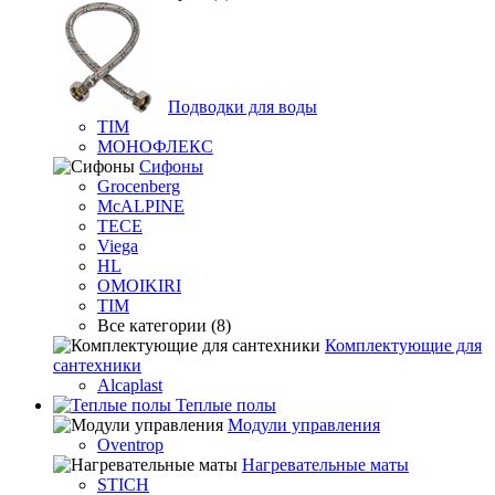
Подводки для воды
TIM
МОНОФЛЕКС
Сифоны
Grocenberg
McALPINE
TECE
Viega
HL
OMOIKIRI
TIM
Все категории (8)
Комплектующие для
сантехники
Alcaplast
Теплые полы
Модули управления
Oventrop
Нагревательные маты
STICH