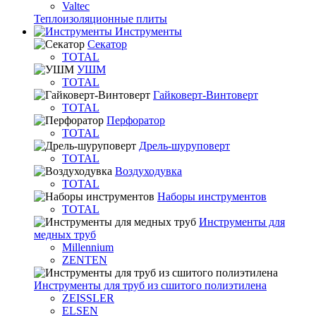
Valtec
Теплоизоляционные плиты
Инструменты
Секатор
TOTAL
УШМ
TOTAL
Гайковерт-Винтоверт
TOTAL
Перфоратор
TOTAL
Дрель-шуруповерт
TOTAL
Воздуходувка
TOTAL
Наборы инструментов
TOTAL
Инструменты для
медных труб
Millennium
ZENTEN
Инструменты для труб из сшитого полиэтилена
ZEISSLER
ELSEN