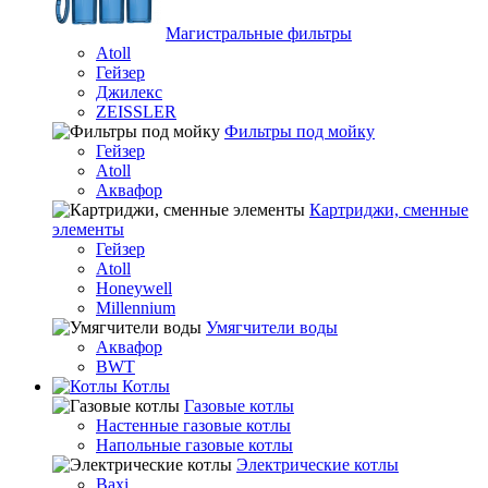
Магистральные фильтры
Atoll
Гейзер
Джилекс
ZEISSLER
Фильтры под мойку
Гейзер
Atoll
Аквафор
Картриджи, сменные
элементы
Гейзер
Atoll
Honeywell
Millennium
Умягчители воды
Аквафор
BWT
Котлы
Гaзовые котлы
Настенные газовые котлы
Напольные газовые котлы
Электрические котлы
Baxi