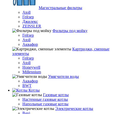
Магистральные фильтры
Atoll
Гейзер
Джилекс
ZEISSLER
Фильтры под мойку
Гейзер
Atoll
Аквафор
Картриджи, сменные
элементы
Гейзер
Atoll
Honeywell
Millennium
Умягчители воды
Аквафор
BWT
Котлы
Гaзовые котлы
Настенные газовые котлы
Напольные газовые котлы
Электрические котлы
Baxi