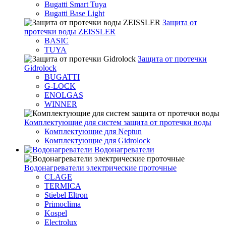
Bugatti Smart Tuya
Bugatti Base Light
Защита от
протечки воды ZEISSLER
BASIC
TUYA
Защита от протечки
Gidrolock
BUGATTI
G-LOCK
ENOLGAS
WINNER
Комплектующие для систем защита от протечки воды
Комплектующие для Neptun
Комплектующие для Gidrolock
Водонагреватели
Водонагреватeли электрические проточные
CLAGE
TERMICA
Stiebel Eltron
Primoclima
Kospel
Electrolux