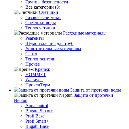
Группы безопасности
Все категории (8)
Счетчики
Газовые счетчики
Счетчики воды
Теплосчетчики
Расходные материалы
Реагенты
Шумоизоляция для труб
Уплотнительные материалы
Скотч
Теплоносители
Прочее
Крепеж
HOMMET
Walraven
ПроксиТерм
Защита от протечки воды
Защита от протечки
Neptun
Aquacontrol
Bugatti Smart+
Profi Base
Profi Smart+
Bugatti Base