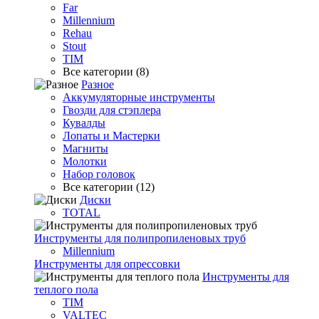
Far
Millennium
Rehau
Stout
TIM
Все категории (8)
Разное
Аккумуляторные инструменты
Гвозди для стэплера
Кувалды
Лопаты и Мастерки
Магниты
Молотки
Набор головок
Все категории (12)
Диски
TOTAL
Инструменты для полипропиленовых труб
Millennium
Инструменты для опрессовки
Инструменты для
теплого пола
TIM
VALTEC