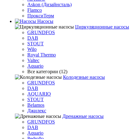
Askon (Дизайнсталь)
Flamco
ПроксиТерм
Насосы
Циркуляционные насосы
GRUNDFOS
DAB
STOUT
Wilo
Royal Thermo
Valtec
Aquario
Все категории (12)
Колодезные насосы
GRUNDFOS
DAB
AQUARIO
STOUT
Belamos
Джилекс
Дренажные насосы
GRUNDFOS
DAB
Aquario
Pedrollo