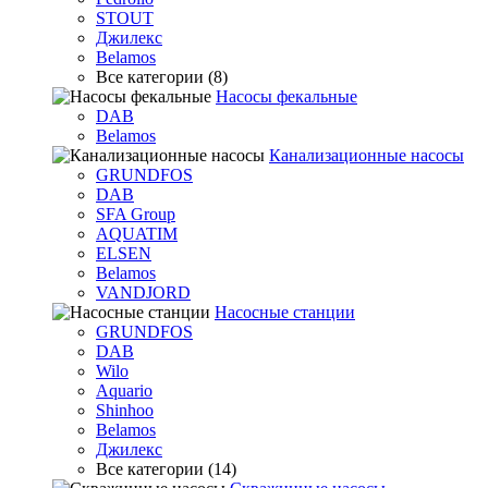
STOUT
Джилекс
Belamos
Все категории (8)
Насосы фекальные
DAB
Belamos
Канализационные насосы
GRUNDFOS
DAB
SFA Group
AQUATIM
ELSEN
Belamos
VANDJORD
Насосные станции
GRUNDFOS
DAB
Wilo
Aquario
Shinhoo
Belamos
Джилекс
Все категории (14)