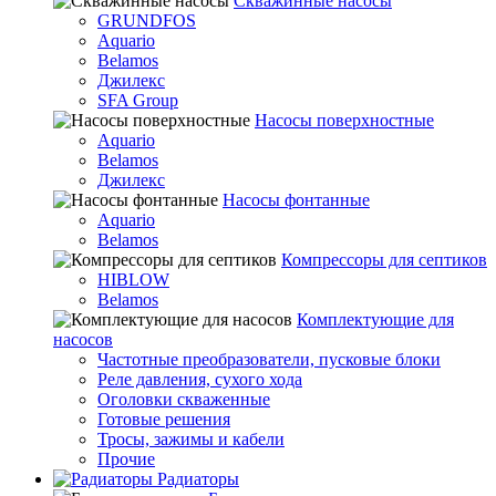
Скважинные насосы
GRUNDFOS
Aquario
Belamos
Джилекс
SFA Group
Насосы поверхностные
Aquario
Belamos
Джилекс
Насосы фонтанные
Aquario
Belamos
Компрессоры для септиков
HIBLOW
Belamos
Комплектующие для
насосов
Частотные преобразователи, пусковые блоки
Реле давления, сухого хода
Оголовки скваженные
Готовые решения
Тросы, зажимы и кабели
Прочие
Радиаторы