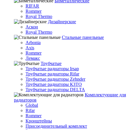
Биметаллические
RIFAR
Rommer
Royal Thermo
Дизайнерские
Аскон
Royal Thermo
Стальные панельные
Arbonia
Axis
Rommer
Лемакс
Трубчатые
Трубчатые радиаторы Irsap
Трубчатые радиаторы Rifar
Трубчатые радиаторы Zehnder
Трубчатые радиаторы КЗТО
Трубчатые радиаторы DELTA
Комплектующие для
радиаторов
Global
Rifar
Rommer
Кронштейны
Присоединительный комплект