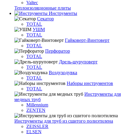
Valtec
Теплоизоляционные плиты
Инструменты
Секатор
TOTAL
УШМ
TOTAL
Гайковерт-Винтоверт
TOTAL
Перфоратор
TOTAL
Дрель-шуруповерт
TOTAL
Воздуходувка
TOTAL
Наборы инструментов
TOTAL
Инструменты для
медных труб
Millennium
ZENTEN
Инструменты для труб из сшитого полиэтилена
ZEISSLER
ELSEN