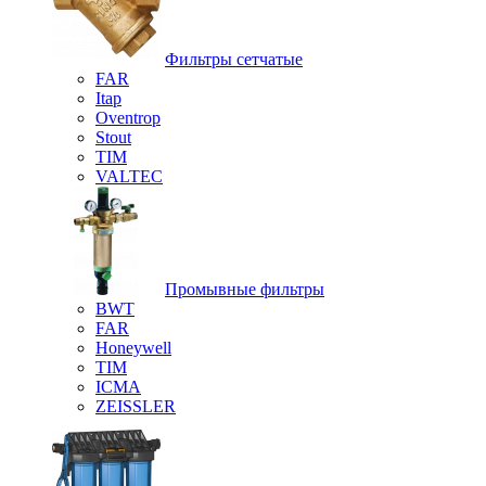
Фильтры сетчатые
FAR
Itap
Oventrop
Stout
TIM
VALTEC
Промывные фильтры
BWT
FAR
Honeywell
TIM
ICMA
ZEISSLER