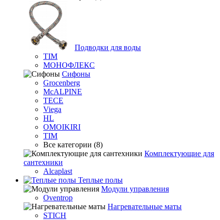
Подводки для воды
TIM
МОНОФЛЕКС
Сифоны
Grocenberg
McALPINE
TECE
Viega
HL
OMOIKIRI
TIM
Все категории (8)
Комплектующие для
сантехники
Alcaplast
Теплые полы
Модули управления
Oventrop
Нагревательные маты
STICH