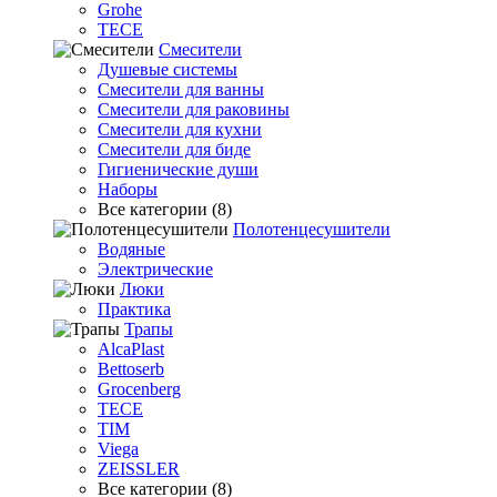
Grohe
TECE
Смесители
Душевые системы
Смесители для ванны
Смесители для раковины
Смесители для кухни
Смесители для биде
Гигиенические души
Наборы
Все категории (8)
Полотенцесушители
Водяные
Электрические
Люки
Практика
Трапы
AlcaPlast
Bettoserb
Grocenberg
TECE
TIM
Viega
ZEISSLER
Все категории (8)