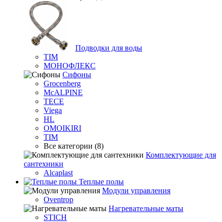
Подводки для воды
TIM
МОНОФЛЕКС
Сифоны
Grocenberg
McALPINE
TECE
Viega
HL
OMOIKIRI
TIM
Все категории (8)
Комплектующие для
сантехники
Alcaplast
Теплые полы
Модули управления
Oventrop
Нагревательные маты
STICH