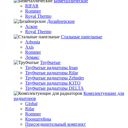
Биметаллические
RIFAR
Rommer
Royal Thermo
Дизайнерские
Аскон
Royal Thermo
Стальные панельные
Arbonia
Axis
Rommer
Лемакс
Трубчатые
Трубчатые радиаторы Irsap
Трубчатые радиаторы Rifar
Трубчатые радиаторы Zehnder
Трубчатые радиаторы КЗТО
Трубчатые радиаторы DELTA
Комплектующие для
радиаторов
Global
Rifar
Rommer
Кронштейны
Присоединительный комплект