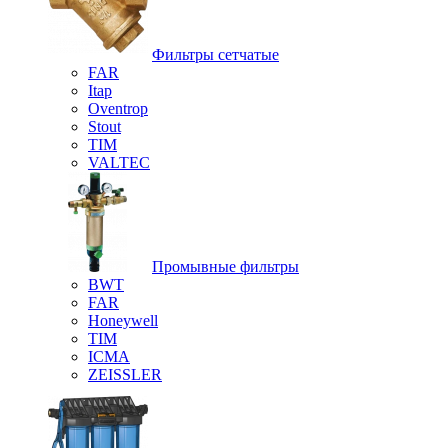
Фильтры сетчатые
FAR
Itap
Oventrop
Stout
TIM
VALTEC
Промывные фильтры
BWT
FAR
Honeywell
TIM
ICMA
ZEISSLER