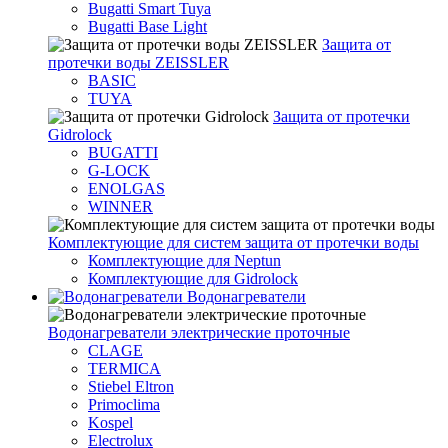
Bugatti Smart Tuya
Bugatti Base Light
Защита от
протечки воды ZEISSLER
BASIC
TUYA
Защита от протечки
Gidrolock
BUGATTI
G-LOCK
ENOLGAS
WINNER
Комплектующие для систем защита от протечки воды
Комплектующие для Neptun
Комплектующие для Gidrolock
Водонагреватели
Водонагреватeли электрические проточные
CLAGE
TERMICA
Stiebel Eltron
Primoclima
Kospel
Electrolux