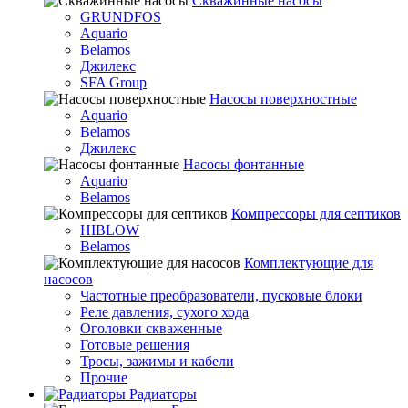
Скважинные насосы
GRUNDFOS
Aquario
Belamos
Джилекс
SFA Group
Насосы поверхностные
Aquario
Belamos
Джилекс
Насосы фонтанные
Aquario
Belamos
Компрессоры для септиков
HIBLOW
Belamos
Комплектующие для
насосов
Частотные преобразователи, пусковые блоки
Реле давления, сухого хода
Оголовки скваженные
Готовые решения
Тросы, зажимы и кабели
Прочие
Радиаторы