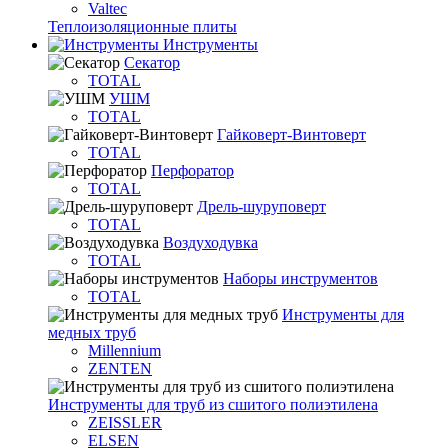
Valtec
Теплоизоляционные плиты
Инструменты
Секатор
TOTAL
УШМ
TOTAL
Гайковерт-Винтоверт
TOTAL
Перфоратор
TOTAL
Дрель-шуруповерт
TOTAL
Воздуходувка
TOTAL
Наборы инструментов
TOTAL
Инструменты для
медных труб
Millennium
ZENTEN
Инструменты для труб из сшитого полиэтилена
ZEISSLER
ELSEN