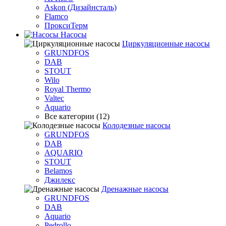
Askon (Дизайнсталь)
Flamco
ПроксиТерм
Насосы
Циркуляционные насосы
GRUNDFOS
DAB
STOUT
Wilo
Royal Thermo
Valtec
Aquario
Все категории (12)
Колодезные насосы
GRUNDFOS
DAB
AQUARIO
STOUT
Belamos
Джилекс
Дренажные насосы
GRUNDFOS
DAB
Aquario
Pedrollo