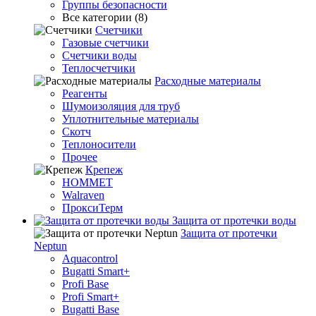
Группы безопасности
Все категории (8)
Счетчики
Газовые счетчики
Счетчики воды
Теплосчетчики
Расходные материалы
Реагенты
Шумоизоляция для труб
Уплотнительные материалы
Скотч
Теплоносители
Прочее
Крепеж
HOMMET
Walraven
ПроксиТерм
Защита от протечки воды
Защита от протечки
Neptun
Aquacontrol
Bugatti Smart+
Profi Base
Profi Smart+
Bugatti Base