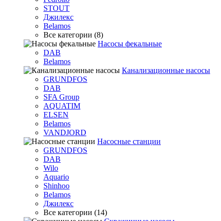
STOUT
Джилекс
Belamos
Все категории (8)
Насосы фекальные
DAB
Belamos
Канализационные насосы
GRUNDFOS
DAB
SFA Group
AQUATIM
ELSEN
Belamos
VANDJORD
Насосные станции
GRUNDFOS
DAB
Wilo
Aquario
Shinhoo
Belamos
Джилекс
Все категории (14)