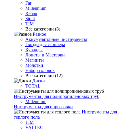
Far
Millennium
Rehau
Stout
TIM
Все категории (8)
Разное
Аккумуляторные инструменты
Гвозди для стэплера
Кувалды
Лопаты и Мастерки
Магниты
Молотки
Набор головок
Все категории (12)
Диски
TOTAL
Инструменты для полипропиленовых труб
Millennium
Инструменты для опрессовки
Инструменты для
теплого пола
TIM
VALTEC