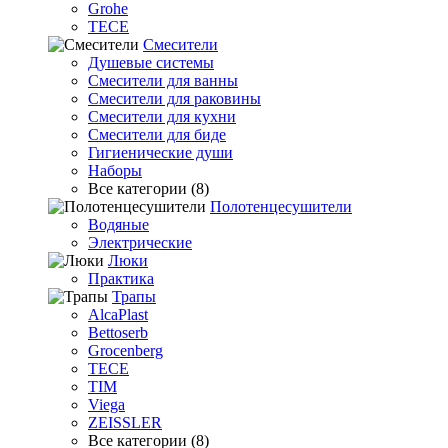
Grohe
TECE
Смесители
Душевые системы
Смесители для ванны
Смесители для раковины
Смесители для кухни
Смесители для биде
Гигиенические души
Наборы
Все категории (8)
Полотенцесушители
Водяные
Электрические
Люки
Практика
Трапы
AlcaPlast
Bettoserb
Grocenberg
TECE
TIM
Viega
ZEISSLER
Все категории (8)