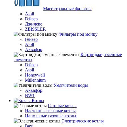
Магистральные фильтры
Atoll
Гейзер
Джилекс
ZEISSLER
Фильтры под мойку
Гейзер
Atoll
Аквафор
Картриджи, сменные
элементы
Гейзер
Atoll
Honeywell
Millennium
Умягчители воды
Аквафор
BWT
Котлы
Гaзовые котлы
Настенные газовые котлы
Напольные газовые котлы
Электрические котлы
Baxi