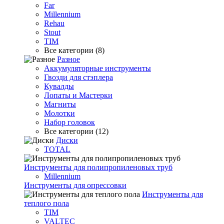
Far
Millennium
Rehau
Stout
TIM
Все категории (8)
Разное
Аккумуляторные инструменты
Гвозди для стэплера
Кувалды
Лопаты и Мастерки
Магниты
Молотки
Набор головок
Все категории (12)
Диски
TOTAL
Инструменты для полипропиленовых труб
Millennium
Инструменты для опрессовки
Инструменты для
теплого пола
TIM
VALTEC