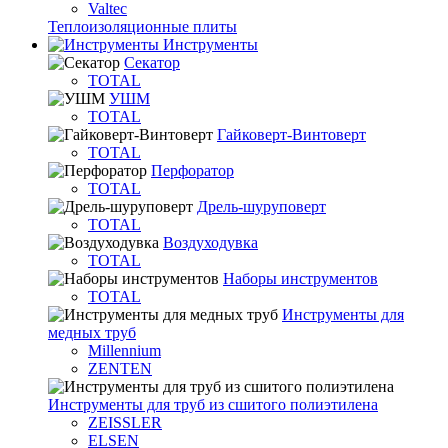
Valtec
Теплоизоляционные плиты
Инструменты
Секатор
TOTAL
УШМ
TOTAL
Гайковерт-Винтоверт
TOTAL
Перфоратор
TOTAL
Дрель-шуруповерт
TOTAL
Воздуходувка
TOTAL
Наборы инструментов
TOTAL
Инструменты для
медных труб
Millennium
ZENTEN
Инструменты для труб из сшитого полиэтилена
ZEISSLER
ELSEN