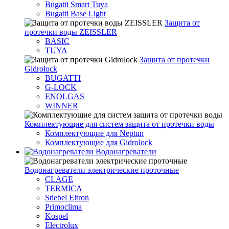
Bugatti Smart Tuya
Bugatti Base Light
Защита от
протечки воды ZEISSLER
BASIC
TUYA
Защита от протечки
Gidrolock
BUGATTI
G-LOCK
ENOLGAS
WINNER
Комплектующие для систем защита от протечки воды
Комплектующие для Neptun
Комплектующие для Gidrolock
Водонагреватели
Водонагреватeли электрические проточные
CLAGE
TERMICA
Stiebel Eltron
Primoclima
Kospel
Electrolux