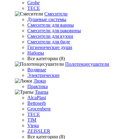
Grohe
TECE
Смесители
Душевые системы
Смесители для ванны
Смесители для раковины
Смесители для кухни
Смесители для биде
Гигиенические души
Наборы
Все категории (8)
Полотенцесушители
Водяные
Электрические
Люки
Практика
Трапы
AlcaPlast
Bettoserb
Grocenberg
TECE
TIM
Viega
ZEISSLER
Все категории (8)