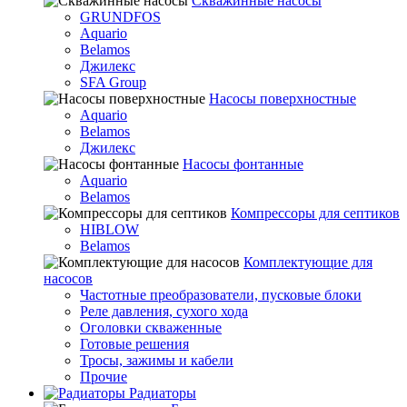
Скважинные насосы
GRUNDFOS
Aquario
Belamos
Джилекс
SFA Group
Насосы поверхностные
Aquario
Belamos
Джилекс
Насосы фонтанные
Aquario
Belamos
Компрессоры для септиков
HIBLOW
Belamos
Комплектующие для
насосов
Частотные преобразователи, пусковые блоки
Реле давления, сухого хода
Оголовки скваженные
Готовые решения
Тросы, зажимы и кабели
Прочие
Радиаторы