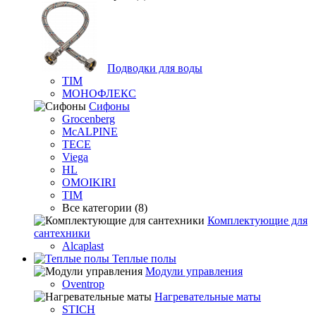
Подводки для воды
TIM
МОНОФЛЕКС
Сифоны
Grocenberg
McALPINE
TECE
Viega
HL
OMOIKIRI
TIM
Все категории (8)
Комплектующие для
сантехники
Alcaplast
Теплые полы
Модули управления
Oventrop
Нагревательные маты
STICH