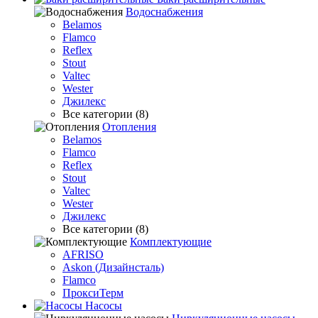
Водоснабжения
Belamos
Flamco
Reflex
Stout
Valtec
Wester
Джилекс
Все категории (8)
Отопления
Belamos
Flamco
Reflex
Stout
Valtec
Wester
Джилекс
Все категории (8)
Комплектующие
AFRISO
Askon (Дизайнсталь)
Flamco
ПроксиТерм
Насосы