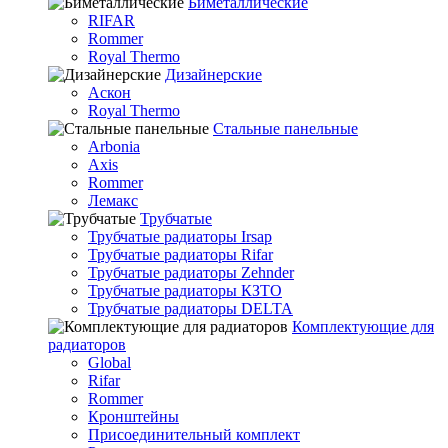
Биметаллические
RIFAR
Rommer
Royal Thermo
Дизайнерские
Аскон
Royal Thermo
Стальные панельные
Arbonia
Axis
Rommer
Лемакс
Трубчатые
Трубчатые радиаторы Irsap
Трубчатые радиаторы Rifar
Трубчатые радиаторы Zehnder
Трубчатые радиаторы КЗТО
Трубчатые радиаторы DELTA
Комплектующие для
радиаторов
Global
Rifar
Rommer
Кронштейны
Присоединительный комплект