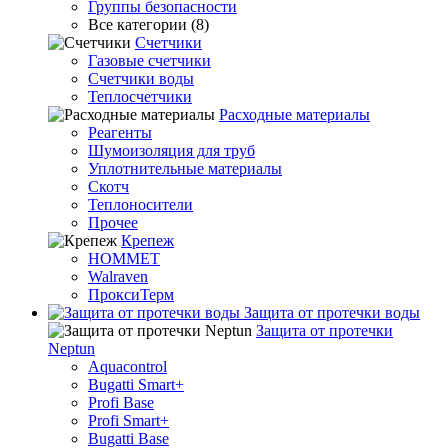
Группы безопасности
Все категории (8)
Счетчики
Газовые счетчики
Счетчики воды
Теплосчетчики
Расходные материалы
Реагенты
Шумоизоляция для труб
Уплотнительные материалы
Скотч
Теплоносители
Прочее
Крепеж
HOMMET
Walraven
ПроксиТерм
Защита от протечки воды
Защита от протечки
Neptun
Aquacontrol
Bugatti Smart+
Profi Base
Profi Smart+
Bugatti Base