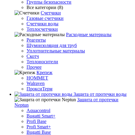
Группы безопасности
Все категории (8)
Счетчики
Газовые счетчики
Счетчики воды
Теплосчетчики
Расходные материалы
Реагенты
Шумоизоляция для труб
Уплотнительные материалы
Скотч
Теплоносители
Прочее
Крепеж
HOMMET
Walraven
ПроксиТерм
Защита от протечки воды
Защита от протечки
Neptun
Aquacontrol
Bugatti Smart+
Profi Base
Profi Smart+
Bugatti Base