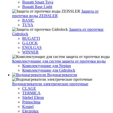
Bugatti Smart Tuya
Bugatti Base Light
Защита от
протечки воды ZEISSLER
BASIC
TUYA
Защита от протечки
Gidrolock
BUGATTI
G-LOCK
ENOLGAS
WINNER
Комплектующие для систем защита от протечки воды
Комплектующие для Neptun
Комплектующие для Gidrolock
Водонагреватели
Водонагреватeли электрические проточные
CLAGE
TERMICA
Stiebel Eltron
Primoclima
Kospel
Electrolux