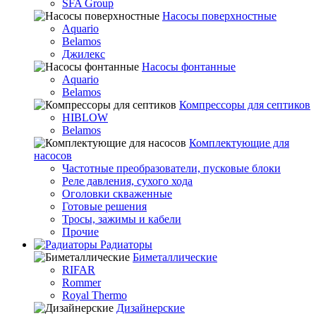
SFA Group
Насосы поверхностные
Aquario
Belamos
Джилекс
Насосы фонтанные
Aquario
Belamos
Компрессоры для септиков
HIBLOW
Belamos
Комплектующие для
насосов
Частотные преобразователи, пусковые блоки
Реле давления, сухого хода
Оголовки скваженные
Готовые решения
Тросы, зажимы и кабели
Прочие
Радиаторы
Биметаллические
RIFAR
Rommer
Royal Thermo
Дизайнерские