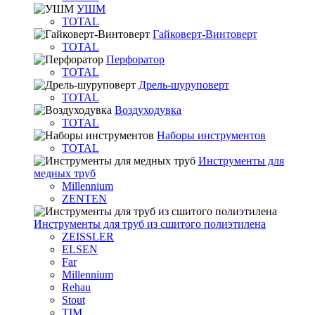
УШМ
TOTAL
Гайковерт-Винтоверт
TOTAL
Перфоратор
TOTAL
Дрель-шуруповерт
TOTAL
Воздуходувка
TOTAL
Наборы инструментов
TOTAL
Инструменты для
медных труб
Millennium
ZENTEN
Инструменты для труб из сшитого полиэтилена
ZEISSLER
ELSEN
Far
Millennium
Rehau
Stout
TIM