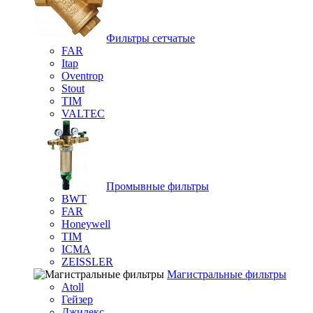
Фильтры сетчатые
FAR
Itap
Oventrop
Stout
TIM
VALTEC
Промывные фильтры
BWT
FAR
Honeywell
TIM
ICMA
ZEISSLER
Магистральные фильтры
Atoll
Гейзер
Джилекс