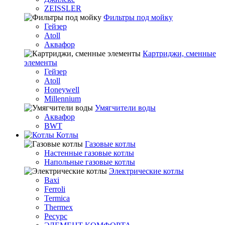
ZEISSLER
Фильтры под мойку
Гейзер
Atoll
Аквафор
Картриджи, сменные
элементы
Гейзер
Atoll
Honeywell
Millennium
Умягчители воды
Аквафор
BWT
Котлы
Гaзовые котлы
Настенные газовые котлы
Напольные газовые котлы
Электрические котлы
Baxi
Ferroli
Termica
Thermex
Ресурс