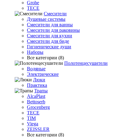
Grohe
TECE
Смесители
Душевые системы
Смесители для ванны
Смесители для раковины
Смесители для кухни
Смесители для биде
Гигиенические души
Наборы
Все категории (8)
Полотенцесушители
Водяные
Электрические
Люки
Практика
Трапы
AlcaPlast
Bettoserb
Grocenberg
TECE
TIM
Viega
ZEISSLER
Все категории (8)