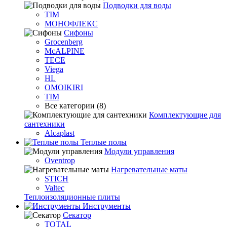
Подводки для воды
TIM
МОНОФЛЕКС
Сифоны
Grocenberg
McALPINE
TECE
Viega
HL
OMOIKIRI
TIM
Все категории (8)
Комплектующие для
сантехники
Alcaplast
Теплые полы
Модули управления
Oventrop
Нагревательные маты
STICH
Valtec
Теплоизоляционные плиты
Инструменты
Секатор
TOTAL