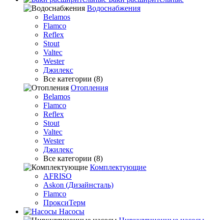
Водоснабжения
Belamos
Flamco
Reflex
Stout
Valtec
Wester
Джилекс
Все категории (8)
Отопления
Belamos
Flamco
Reflex
Stout
Valtec
Wester
Джилекс
Все категории (8)
Комплектующие
AFRISO
Askon (Дизайнсталь)
Flamco
ПроксиТерм
Насосы