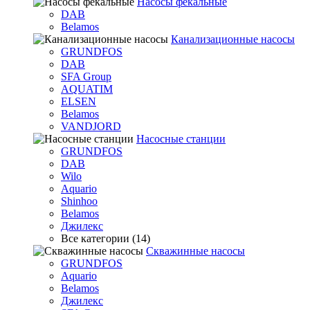
Насосы фекальные
DAB
Belamos
Канализационные насосы
GRUNDFOS
DAB
SFA Group
AQUATIM
ELSEN
Belamos
VANDJORD
Насосные станции
GRUNDFOS
DAB
Wilo
Aquario
Shinhoo
Belamos
Джилекс
Все категории (14)
Скважинные насосы
GRUNDFOS
Aquario
Belamos
Джилекс