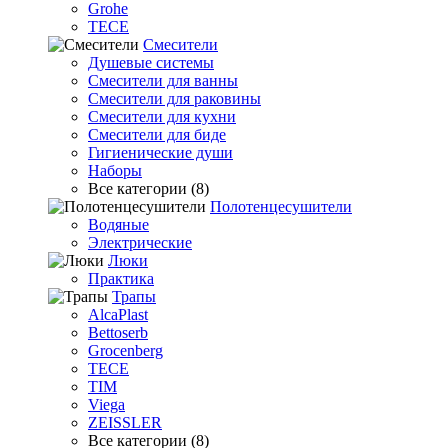
Grohe
TECE
Смесители
Душевые системы
Смесители для ванны
Смесители для раковины
Смесители для кухни
Смесители для биде
Гигиенические души
Наборы
Все категории (8)
Полотенцесушители
Водяные
Электрические
Люки
Практика
Трапы
AlcaPlast
Bettoserb
Grocenberg
TECE
TIM
Viega
ZEISSLER
Все категории (8)