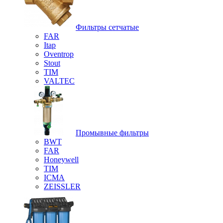
Фильтры сетчатые
FAR
Itap
Oventrop
Stout
TIM
VALTEC
Промывные фильтры
BWT
FAR
Honeywell
TIM
ICMA
ZEISSLER