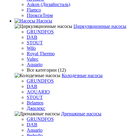
Askon (Дизайнсталь)
Flamco
ПроксиТерм
Насосы
Циркуляционные насосы
GRUNDFOS
DAB
STOUT
Wilo
Royal Thermo
Valtec
Aquario
Все категории (12)
Колодезные насосы
GRUNDFOS
DAB
AQUARIO
STOUT
Belamos
Джилекс
Дренажные насосы
GRUNDFOS
DAB
Aquario
Pedrollo