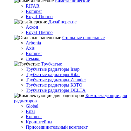
Биметаллические
RIFAR
Rommer
Royal Thermo
Дизайнерские
Аскон
Royal Thermo
Стальные панельные
Arbonia
Axis
Rommer
Лемакс
Трубчатые
Трубчатые радиаторы Irsap
Трубчатые радиаторы Rifar
Трубчатые радиаторы Zehnder
Трубчатые радиаторы КЗТО
Трубчатые радиаторы DELTA
Комплектующие для
радиаторов
Global
Rifar
Rommer
Кронштейны
Присоединительный комплект