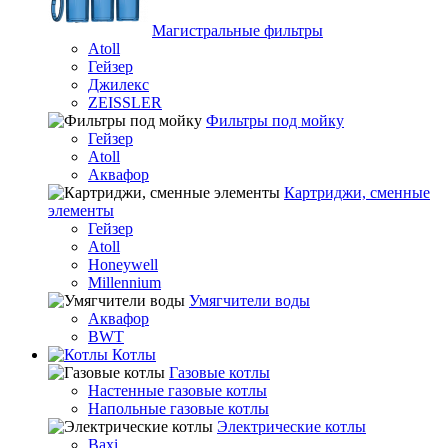
Магистральные фильтры
Atoll
Гейзер
Джилекс
ZEISSLER
Фильтры под мойку
Гейзер
Atoll
Аквафор
Картриджи, сменные
элементы
Гейзер
Atoll
Honeywell
Millennium
Умягчители воды
Аквафор
BWT
Котлы
Гaзовые котлы
Настенные газовые котлы
Напольные газовые котлы
Электрические котлы
Baxi