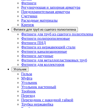
Фитинги
Регулирующая и запорная арматура
Предохранительная арматура
Счетчики
Расходные материалы
Крепеж
Фитинги для труб из сшитого полиэтилена
Фитинги для труб из сшитого полиэтилена
Фитинги полипропиленовые
Фитинги ПНД
Фитинги из нержавеющей стали
Фитинги канализационные
Фитинги латунные
Фитинги для металлопластиковых труб
Фитинги для коллекторов
Угольник
Гильза
Муфта
Угольник
Угольник настенный
Тройник
Переход
Переходник с накидной гайкой
Трубка нержавейка