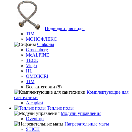
Подводки для воды
TIM
МОНОФЛЕКС
Сифоны
Grocenberg
McALPINE
TECE
Viega
HL
OMOIKIRI
TIM
Все категории (8)
Комплектующие для
сантехники
Alcaplast
Теплые полы
Модули управления
Oventrop
Нагревательные маты
STICH