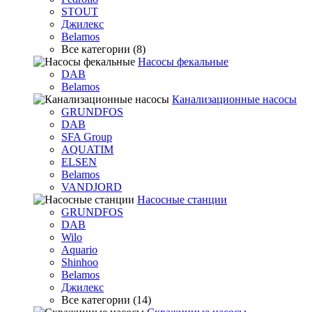
STOUT
Джилекс
Belamos
Все категории (8)
Насосы фекальные
DAB
Belamos
Канализационные насосы
GRUNDFOS
DAB
SFA Group
AQUATIM
ELSEN
Belamos
VANDJORD
Насосные станции
GRUNDFOS
DAB
Wilo
Aquario
Shinhoo
Belamos
Джилекс
Все категории (14)