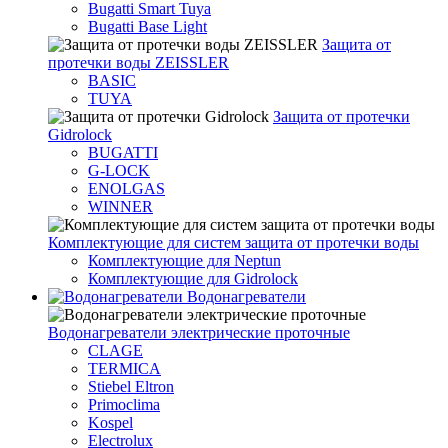
Bugatti Smart Tuya
Bugatti Base Light
Защита от
протечки воды ZEISSLER
BASIC
TUYA
Защита от протечки
Gidrolock
BUGATTI
G-LOCK
ENOLGAS
WINNER
Комплектующие для систем защита от протечки воды
Комплектующие для Neptun
Комплектующие для Gidrolock
Водонагреватели
Водонагреватeли электрические проточные
CLAGE
TERMICA
Stiebel Eltron
Primoclima
Kospel
Electrolux