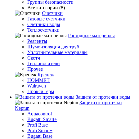
Группы безопасности
Все категории (8)
Счетчики
Газовые счетчики
Счетчики воды
Теплосчетчики
Расходные материалы
Реагенты
Шумоизоляция для труб
Уплотнительные материалы
Скотч
Теплоносители
Прочее
Крепеж
HOMMET
Walraven
ПроксиТерм
Защита от протечки воды
Защита от протечки
Neptun
Aquacontrol
Bugatti Smart+
Profi Base
Profi Smart+
Bugatti Base