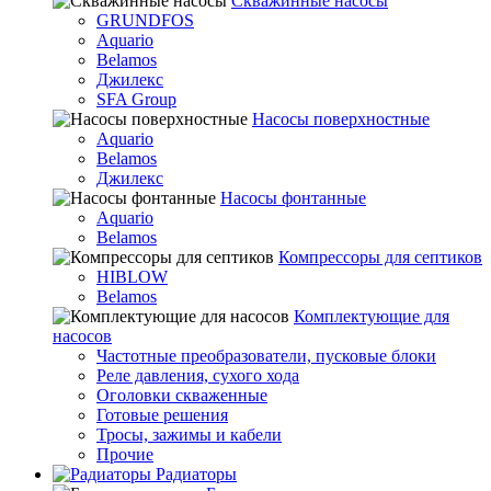
Скважинные насосы
GRUNDFOS
Aquario
Belamos
Джилекс
SFA Group
Насосы поверхностные
Aquario
Belamos
Джилекс
Насосы фонтанные
Aquario
Belamos
Компрессоры для септиков
HIBLOW
Belamos
Комплектующие для
насосов
Частотные преобразователи, пусковые блоки
Реле давления, сухого хода
Оголовки скваженные
Готовые решения
Тросы, зажимы и кабели
Прочие
Радиаторы