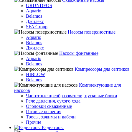
Скважинные насосы
GRUNDFOS
Aquario
Belamos
Джилекс
SFA Group
Насосы поверхностные
Aquario
Belamos
Джилекс
Насосы фонтанные
Aquario
Belamos
Компрессоры для септиков
HIBLOW
Belamos
Комплектующие для
насосов
Частотные преобразователи, пусковые блоки
Реле давления, сухого хода
Оголовки скваженные
Готовые решения
Тросы, зажимы и кабели
Прочие
Радиаторы