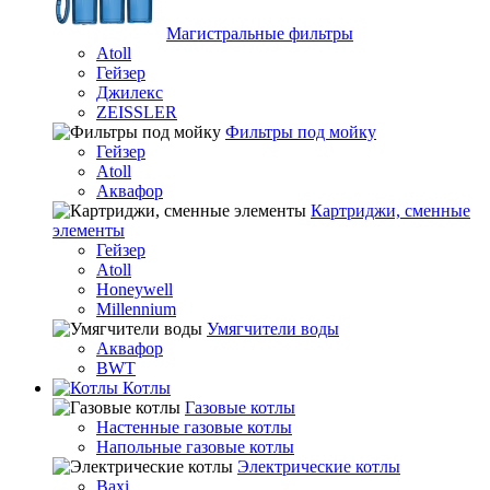
Магистральные фильтры
Atoll
Гейзер
Джилекс
ZEISSLER
Фильтры под мойку
Гейзер
Atoll
Аквафор
Картриджи, сменные
элементы
Гейзер
Atoll
Honeywell
Millennium
Умягчители воды
Аквафор
BWT
Котлы
Гaзовые котлы
Настенные газовые котлы
Напольные газовые котлы
Электрические котлы
Baxi