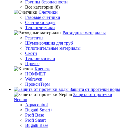
Группы безопасности
Все категории (8)
Счетчики
Газовые счетчики
Счетчики воды
Теплосчетчики
Расходные материалы
Реагенты
Шумоизоляция для труб
Уплотнительные материалы
Скотч
Теплоносители
Прочее
Крепеж
HOMMET
Walraven
ПроксиТерм
Защита от протечки воды
Защита от протечки
Neptun
Aquacontrol
Bugatti Smart+
Profi Base
Profi Smart+
Bugatti Base