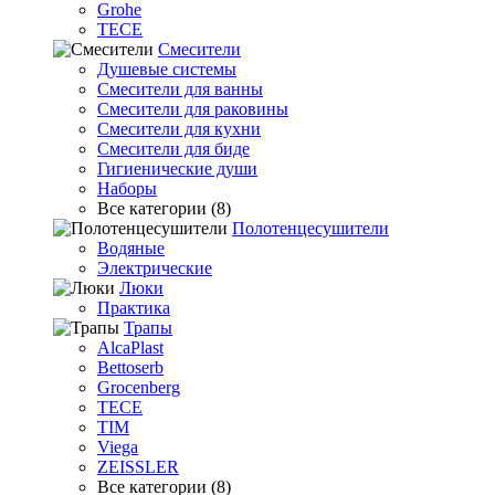
Grohe
TECE
Смесители
Душевые системы
Смесители для ванны
Смесители для раковины
Смесители для кухни
Смесители для биде
Гигиенические души
Наборы
Все категории (8)
Полотенцесушители
Водяные
Электрические
Люки
Практика
Трапы
AlcaPlast
Bettoserb
Grocenberg
TECE
TIM
Viega
ZEISSLER
Все категории (8)