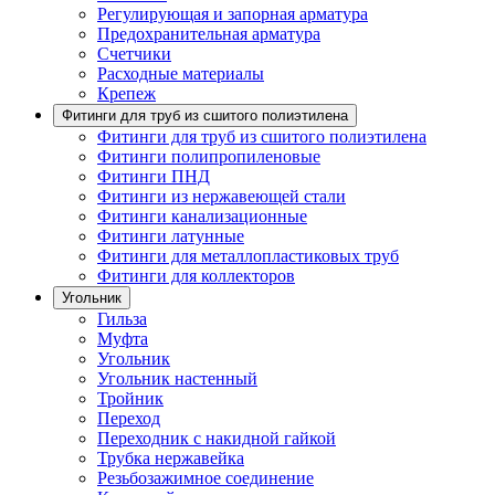
Регулирующая и запорная арматура
Предохранительная арматура
Счетчики
Расходные материалы
Крепеж
Фитинги для труб из сшитого полиэтилена
Фитинги для труб из сшитого полиэтилена
Фитинги полипропиленовые
Фитинги ПНД
Фитинги из нержавеющей стали
Фитинги канализационные
Фитинги латунные
Фитинги для металлопластиковых труб
Фитинги для коллекторов
Угольник
Гильза
Муфта
Угольник
Угольник настенный
Тройник
Переход
Переходник с накидной гайкой
Трубка нержавейка
Резьбозажимное соединение