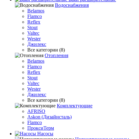
Водоснабжения
Belamos
Flamco
Reflex
Stout
Valtec
Wester
Джилекс
Все категории (8)
Отопления
Belamos
Flamco
Reflex
Stout
Valtec
Wester
Джилекс
Все категории (8)
Комплектующие
AFRISO
Askon (Дизайнсталь)
Flamco
ПроксиТерм
Насосы