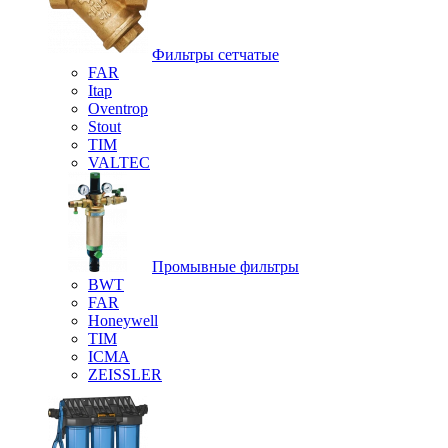
Фильтры сетчатые
FAR
Itap
Oventrop
Stout
TIM
VALTEC
Промывные фильтры
BWT
FAR
Honeywell
TIM
ICMA
ZEISSLER