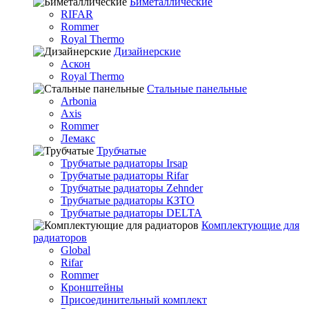
Биметаллические
RIFAR
Rommer
Royal Thermo
Дизайнерские
Аскон
Royal Thermo
Стальные панельные
Arbonia
Axis
Rommer
Лемакс
Трубчатые
Трубчатые радиаторы Irsap
Трубчатые радиаторы Rifar
Трубчатые радиаторы Zehnder
Трубчатые радиаторы КЗТО
Трубчатые радиаторы DELTA
Комплектующие для
радиаторов
Global
Rifar
Rommer
Кронштейны
Присоединительный комплект