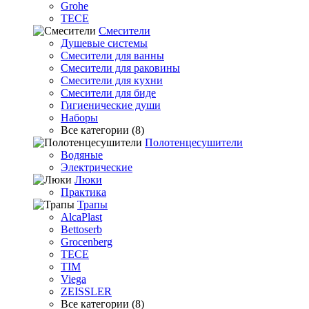
Grohe
TECE
Смесители
Душевые системы
Смесители для ванны
Смесители для раковины
Смесители для кухни
Смесители для биде
Гигиенические души
Наборы
Все категории (8)
Полотенцесушители
Водяные
Электрические
Люки
Практика
Трапы
AlcaPlast
Bettoserb
Grocenberg
TECE
TIM
Viega
ZEISSLER
Все категории (8)