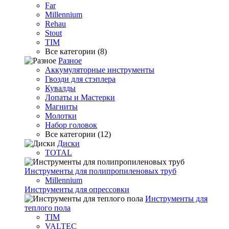
Far
Millennium
Rehau
Stout
TIM
Все категории (8)
Разное
Аккумуляторные инструменты
Гвозди для стэплера
Кувалды
Лопаты и Мастерки
Магниты
Молотки
Набор головок
Все категории (12)
Диски
TOTAL
Инструменты для полипропиленовых труб
Millennium
Инструменты для опрессовки
Инструменты для
теплого пола
TIM
VALTEC