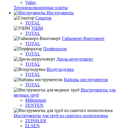
Valtec
Теплоизоляционные плиты
Инструменты
Секатор
TOTAL
УШМ
TOTAL
Гайковерт-Винтоверт
TOTAL
Перфоратор
TOTAL
Дрель-шуруповерт
TOTAL
Воздуходувка
TOTAL
Наборы инструментов
TOTAL
Инструменты для
медных труб
Millennium
ZENTEN
Инструменты для труб из сшитого полиэтилена
ZEISSLER
ELSEN