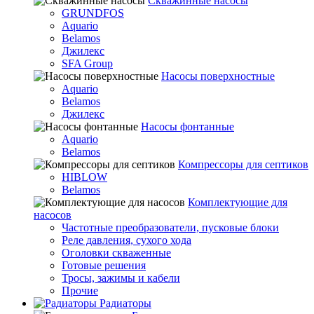
Скважинные насосы
GRUNDFOS
Aquario
Belamos
Джилекс
SFA Group
Насосы поверхностные
Aquario
Belamos
Джилекс
Насосы фонтанные
Aquario
Belamos
Компрессоры для септиков
HIBLOW
Belamos
Комплектующие для
насосов
Частотные преобразователи, пусковые блоки
Реле давления, сухого хода
Оголовки скваженные
Готовые решения
Тросы, зажимы и кабели
Прочие
Радиаторы