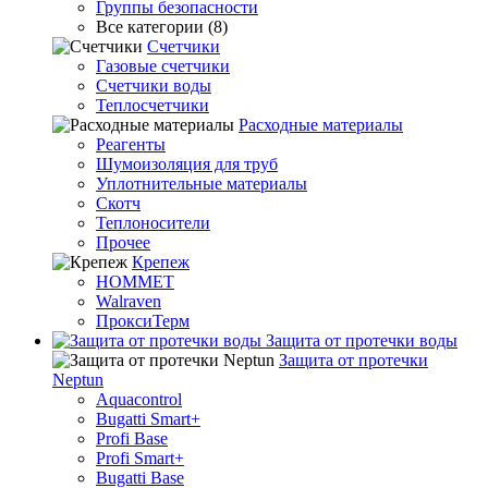
Группы безопасности
Все категории (8)
Счетчики
Газовые счетчики
Счетчики воды
Теплосчетчики
Расходные материалы
Реагенты
Шумоизоляция для труб
Уплотнительные материалы
Скотч
Теплоносители
Прочее
Крепеж
HOMMET
Walraven
ПроксиТерм
Защита от протечки воды
Защита от протечки
Neptun
Aquacontrol
Bugatti Smart+
Profi Base
Profi Smart+
Bugatti Base