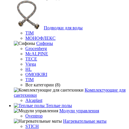
Подводки для воды
TIM
МОНОФЛЕКС
Сифоны
Grocenberg
McALPINE
TECE
Viega
HL
OMOIKIRI
TIM
Все категории (8)
Комплектующие для
сантехники
Alcaplast
Теплые полы
Модули управления
Oventrop
Нагревательные маты
STICH