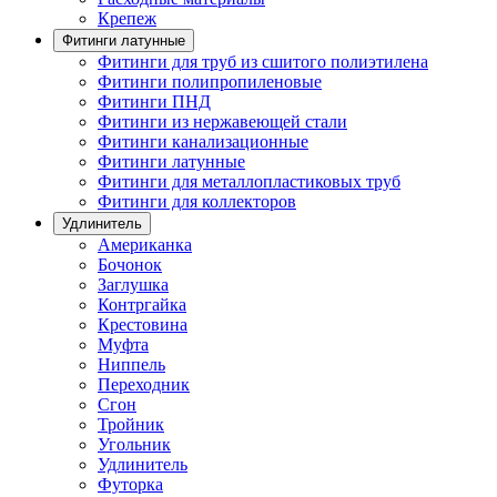
Крепеж
Фитинги латунные
Фитинги для труб из сшитого полиэтилена
Фитинги полипропиленовые
Фитинги ПНД
Фитинги из нержавеющей стали
Фитинги канализационные
Фитинги латунные
Фитинги для металлопластиковых труб
Фитинги для коллекторов
Удлинитель
Американка
Бочонок
Заглушка
Контргайка
Крестовина
Муфта
Ниппель
Переходник
Сгон
Тройник
Угольник
Удлинитель
Футорка