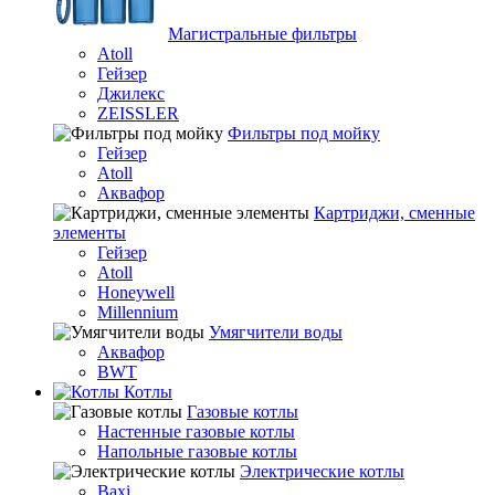
Магистральные фильтры
Atoll
Гейзер
Джилекс
ZEISSLER
Фильтры под мойку
Гейзер
Atoll
Аквафор
Картриджи, сменные
элементы
Гейзер
Atoll
Honeywell
Millennium
Умягчители воды
Аквафор
BWT
Котлы
Гaзовые котлы
Настенные газовые котлы
Напольные газовые котлы
Электрические котлы
Baxi