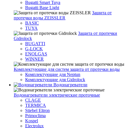
Bugatti Smart Tuya
Bugatti Base Light
Защита от
протечки воды ZEISSLER
BASIC
TUYA
Защита от протечки
Gidrolock
BUGATTI
G-LOCK
ENOLGAS
WINNER
Комплектующие для систем защита от протечки воды
Комплектующие для Neptun
Комплектующие для Gidrolock
Водонагреватели
Водонагреватeли электрические проточные
CLAGE
TERMICA
Stiebel Eltron
Primoclima
Kospel
Electrolux