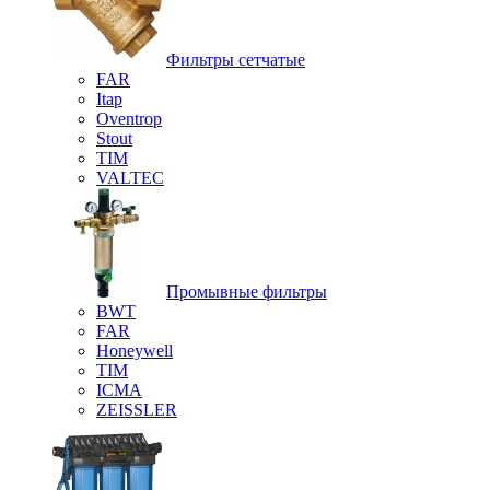
Фильтры сетчатые
FAR
Itap
Oventrop
Stout
TIM
VALTEC
Промывные фильтры
BWT
FAR
Honeywell
TIM
ICMA
ZEISSLER