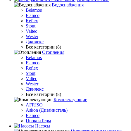
Водоснабжения
Belamos
Flamco
Reflex
Stout
Valtec
Wester
Джилекс
Все категории (8)
Отопления
Belamos
Flamco
Reflex
Stout
Valtec
Wester
Джилекс
Все категории (8)
Комплектующие
AFRISO
Askon (Дизайнсталь)
Flamco
ПроксиТерм
Насосы