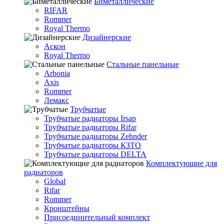
Биметаллические
RIFAR
Rommer
Royal Thermo
Дизайнерские
Аскон
Royal Thermo
Стальные панельные
Arbonia
Axis
Rommer
Лемакс
Трубчатые
Трубчатые радиаторы Irsap
Трубчатые радиаторы Rifar
Трубчатые радиаторы Zehnder
Трубчатые радиаторы КЗТО
Трубчатые радиаторы DELTA
Комплектующие для
радиаторов
Global
Rifar
Rommer
Кронштейны
Присоединительный комплект