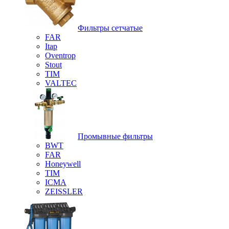
Фильтры сетчатые
FAR
Itap
Oventrop
Stout
TIM
VALTEC
Промывные фильтры
BWT
FAR
Honeywell
TIM
ICMA
ZEISSLER