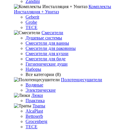
Zandini
Комплекты
Инсталляция + Унитаз
Geberit
Grohe
TECE
Смесители
Душевые системы
Смесители для ванны
Смесители для раковины
Смесители для кухни
Смесители для биде
Гигиенические души
Наборы
Все категории (8)
Полотенцесушители
Водяные
Электрические
Люки
Практика
Трапы
AlcaPlast
Bettoserb
Grocenberg
TECE