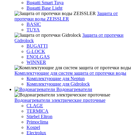
Bugatti Smart Tuya
Bugatti Base Light
Защита от
протечки воды ZEISSLER
BASIC
TUYA
Защита от протечки
Gidrolock
BUGATTI
G-LOCK
ENOLGAS
WINNER
Комплектующие для систем защита от протечки воды
Комплектующие для Neptun
Комплектующие для Gidrolock
Водонагреватели
Водонагреватeли электрические проточные
CLAGE
TERMICA
Stiebel Eltron
Primoclima
Kospel
Electrolux