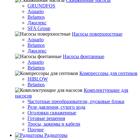
Скважинные насосы
GRUNDFOS
Aquario
Belamos
Джилекс
SFA Group
Насосы поверхностные
Aquario
Belamos
Джилекс
Насосы фонтанные
Aquario
Belamos
Компрессоры для септиков
HIBLOW
Belamos
Комплектующие для
насосов
Частотные преобразователи, пусковые блоки
Реле давления, сухого хода
Оголовки скваженные
Готовые решения
Тросы, зажимы и кабели
Прочие
Радиаторы