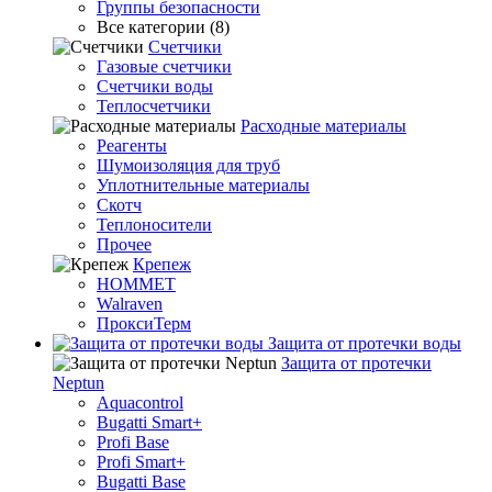
Группы безопасности
Все категории (8)
Счетчики
Газовые счетчики
Счетчики воды
Теплосчетчики
Расходные материалы
Реагенты
Шумоизоляция для труб
Уплотнительные материалы
Скотч
Теплоносители
Прочее
Крепеж
HOMMET
Walraven
ПроксиТерм
Защита от протечки воды
Защита от протечки
Neptun
Aquacontrol
Bugatti Smart+
Profi Base
Profi Smart+
Bugatti Base