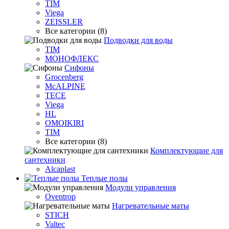
TIM
Viega
ZEISSLER
Все категории (8)
Подводки для воды
TIM
МОНОФЛЕКС
Сифоны
Grocenberg
McALPINE
TECE
Viega
HL
OMOIKIRI
TIM
Все категории (8)
Комплектующие для
сантехники
Alcaplast
Теплые полы
Модули управления
Oventrop
Нагревательные маты
STICH
Valtec