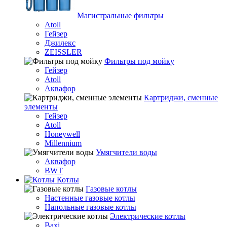
Магистральные фильтры
Atoll
Гейзер
Джилекс
ZEISSLER
Фильтры под мойку
Гейзер
Atoll
Аквафор
Картриджи, сменные
элементы
Гейзер
Atoll
Honeywell
Millennium
Умягчители воды
Аквафор
BWT
Котлы
Гaзовые котлы
Настенные газовые котлы
Напольные газовые котлы
Электрические котлы
Baxi