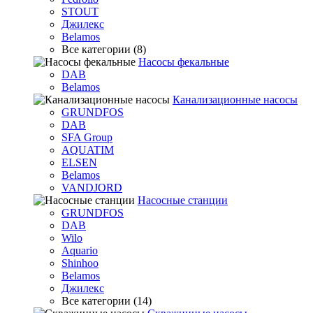
STOUT
Джилекс
Belamos
Все категории (8)
Насосы фекальные
DAB
Belamos
Канализационные насосы
GRUNDFOS
DAB
SFA Group
AQUATIM
ELSEN
Belamos
VANDJORD
Насосные станции
GRUNDFOS
DAB
Wilo
Aquario
Shinhoo
Belamos
Джилекс
Все категории (14)