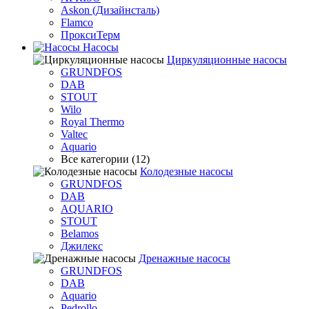
Askon (Дизайнсталь)
Flamco
ПроксиТерм
Насосы
Циркуляционные насосы
GRUNDFOS
DAB
STOUT
Wilo
Royal Thermo
Valtec
Aquario
Все категории (12)
Колодезные насосы
GRUNDFOS
DAB
AQUARIO
STOUT
Belamos
Джилекс
Дренажные насосы
GRUNDFOS
DAB
Aquario
Pedrollo