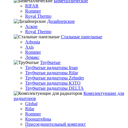
Биметаллические
RIFAR
Rommer
Royal Thermo
Дизайнерские
Аскон
Royal Thermo
Стальные панельные
Arbonia
Axis
Rommer
Лемакс
Трубчатые
Трубчатые радиаторы Irsap
Трубчатые радиаторы Rifar
Трубчатые радиаторы Zehnder
Трубчатые радиаторы КЗТО
Трубчатые радиаторы DELTA
Комплектующие для
радиаторов
Global
Rifar
Rommer
Кронштейны
Присоединительный комплект