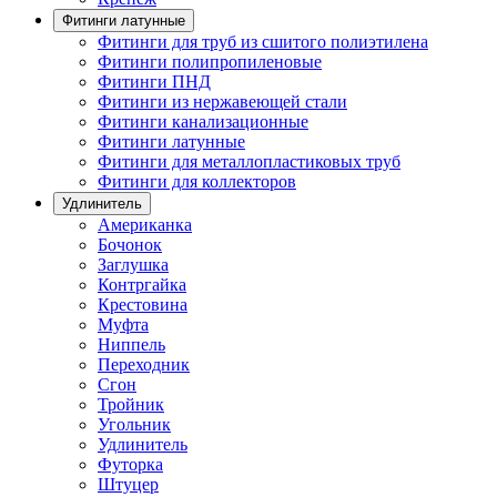
Фитинги латунные
Фитинги для труб из сшитого полиэтилена
Фитинги полипропиленовые
Фитинги ПНД
Фитинги из нержавеющей стали
Фитинги канализационные
Фитинги латунные
Фитинги для металлопластиковых труб
Фитинги для коллекторов
Удлинитель
Американка
Бочонок
Заглушка
Контргайка
Крестовина
Муфта
Ниппель
Переходник
Сгон
Тройник
Угольник
Удлинитель
Футорка
Штуцер