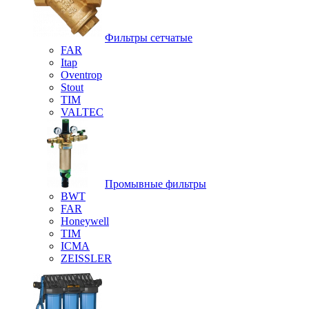
Фильтры сетчатые
FAR
Itap
Oventrop
Stout
TIM
VALTEC
Промывные фильтры
BWT
FAR
Honeywell
TIM
ICMA
ZEISSLER