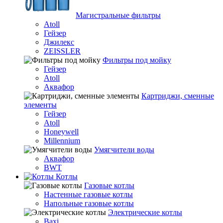
Магистральные фильтры
Atoll
Гейзер
Джилекс
ZEISSLER
Фильтры под мойку
Гейзер
Atoll
Аквафор
Картриджи, сменные
элементы
Гейзер
Atoll
Honeywell
Millennium
Умягчители воды
Аквафор
BWT
Котлы
Гaзовые котлы
Настенные газовые котлы
Напольные газовые котлы
Электрические котлы
Baxi