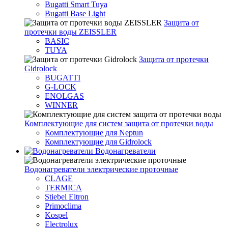
Bugatti Smart Tuya
Bugatti Base Light
Защита от
протечки воды ZEISSLER
BASIC
TUYA
Защита от протечки
Gidrolock
BUGATTI
G-LOCK
ENOLGAS
WINNER
Комплектующие для систем защита от протечки воды
Комплектующие для Neptun
Комплектующие для Gidrolock
Водонагреватели
Водонагреватeли электрические проточные
CLAGE
TERMICA
Stiebel Eltron
Primoclima
Kospel
Electrolux