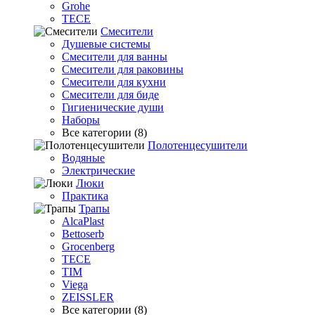
Grohe
TECE
Смесители
Душевые системы
Смесители для ванны
Смесители для раковины
Смесители для кухни
Смесители для биде
Гигиенические души
Наборы
Все категории (8)
Полотенцесушители
Водяные
Электрические
Люки
Практика
Трапы
AlcaPlast
Bettoserb
Grocenberg
TECE
TIM
Viega
ZEISSLER
Все категории (8)