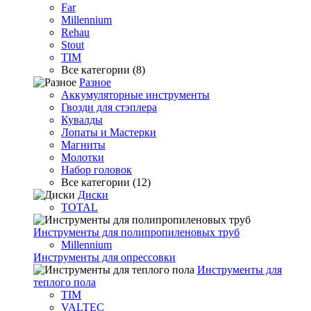
Far
Millennium
Rehau
Stout
TIM
Все категории (8)
Разное
Аккумуляторные инструменты
Гвозди для стэплера
Кувалды
Лопаты и Мастерки
Магниты
Молотки
Набор головок
Все категории (12)
Диски
TOTAL
Инструменты для полипропиленовых труб
Millennium
Инструменты для опрессовки
Инструменты для
теплого пола
TIM
VALTEC