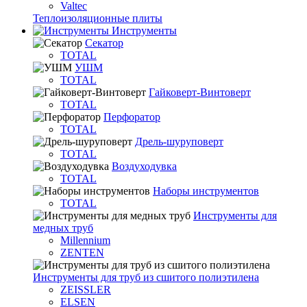
Valtec
Теплоизоляционные плиты
Инструменты
Секатор
TOTAL
УШМ
TOTAL
Гайковерт-Винтоверт
TOTAL
Перфоратор
TOTAL
Дрель-шуруповерт
TOTAL
Воздуходувка
TOTAL
Наборы инструментов
TOTAL
Инструменты для
медных труб
Millennium
ZENTEN
Инструменты для труб из сшитого полиэтилена
ZEISSLER
ELSEN