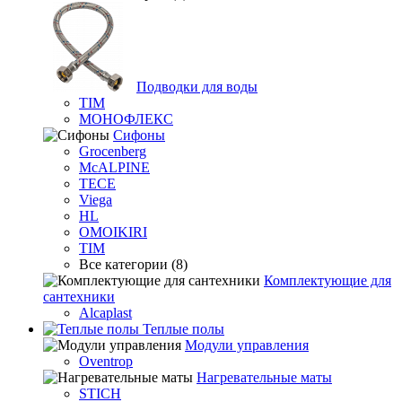
Подводки для воды
TIM
МОНОФЛЕКС
Сифоны
Grocenberg
McALPINE
TECE
Viega
HL
OMOIKIRI
TIM
Все категории (8)
Комплектующие для
сантехники
Alcaplast
Теплые полы
Модули управления
Oventrop
Нагревательные маты
STICH