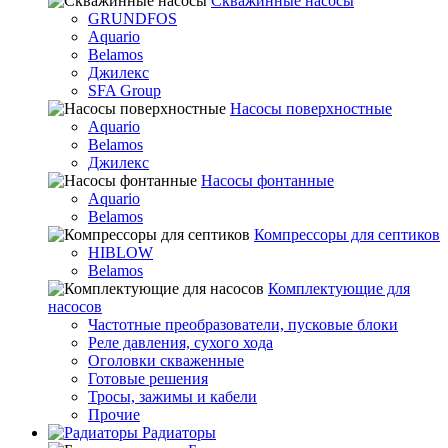
Скважинные насосы
GRUNDFOS
Aquario
Belamos
Джилекс
SFA Group
Насосы поверхностные
Aquario
Belamos
Джилекс
Насосы фонтанные
Aquario
Belamos
Компрессоры для септиков
HIBLOW
Belamos
Комплектующие для
насосов
Частотные преобразователи, пусковые блоки
Реле давления, сухого хода
Оголовки скваженные
Готовые решения
Тросы, зажимы и кабели
Прочие
Радиаторы