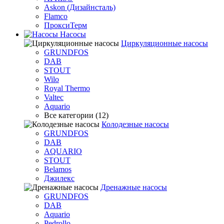
Askon (Дизайнсталь)
Flamco
ПроксиТерм
Насосы
Циркуляционные насосы
GRUNDFOS
DAB
STOUT
Wilo
Royal Thermo
Valtec
Aquario
Все категории (12)
Колодезные насосы
GRUNDFOS
DAB
AQUARIO
STOUT
Belamos
Джилекс
Дренажные насосы
GRUNDFOS
DAB
Aquario
Pedrollo