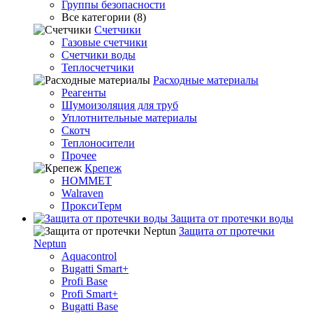
Группы безопасности
Все категории (8)
Счетчики
Газовые счетчики
Счетчики воды
Теплосчетчики
Расходные материалы
Реагенты
Шумоизоляция для труб
Уплотнительные материалы
Скотч
Теплоносители
Прочее
Крепеж
HOMMET
Walraven
ПроксиТерм
Защита от протечки воды
Защита от протечки
Neptun
Aquacontrol
Bugatti Smart+
Profi Base
Profi Smart+
Bugatti Base