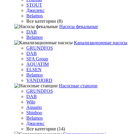
STOUT
Джилекс
Belamos
Все категории (8)
Насосы фекальные
DAB
Belamos
Канализационные насосы
GRUNDFOS
DAB
SFA Group
AQUATIM
ELSEN
Belamos
VANDJORD
Насосные станции
GRUNDFOS
DAB
Wilo
Aquario
Shinhoo
Belamos
Джилекс
Все категории (14)