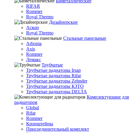
Биметаллические
RIFAR
Rommer
Royal Thermo
Дизайнерские
Аскон
Royal Thermo
Стальные панельные
Arbonia
Axis
Rommer
Лемакс
Трубчатые
Трубчатые радиаторы Irsap
Трубчатые радиаторы Rifar
Трубчатые радиаторы Zehnder
Трубчатые радиаторы КЗТО
Трубчатые радиаторы DELTA
Комплектующие для
радиаторов
Global
Rifar
Rommer
Кронштейны
Присоединительный комплект